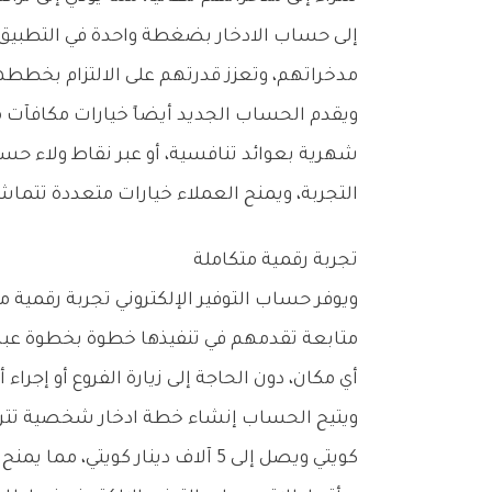
‬مدخراتهم،‭ ‬وتعزز‭ ‬قدرتهم‭ ‬على‭ ‬الالتزام‭ ‬بخططهم‭ ‬وتحقيق‭ ‬أهدافهم‭ ‬المالية‭ ‬قصيرة‭ ‬أو‭ ‬طويلة‭ ‬المدى‭.‬
‬التجربة،‭ ‬ويمنح‭ ‬العملاء‭ ‬خيارات‭ ‬متعددة‭ ‬تتماشى‭ ‬مع‭ ‬تطلعاتهم‭ ‬المستقبلية‭.‬
تجربة‭ ‬رقمية‭ ‬متكاملة
‬أي‭ ‬مكان،‭ ‬دون‭ ‬الحاجة‭ ‬إلى‭ ‬زيارة‭ ‬الفروع‭ ‬أو‭ ‬إجراء‭ ‬أي‭ ‬معاملات‭ ‬ورقية‭.‬
‬كويتي‭ ‬ويصل‭ ‬إلى‭ ‬5‭ ‬آلاف‭ ‬دينار‭ ‬كويتي،‭ ‬مما‭ ‬يمنح‭ ‬العملاء‭ ‬مرونة‭ ‬عالية‭ ‬في‭ ‬تصميم‭ ‬خططهم‭ ‬المالية‭. ‬