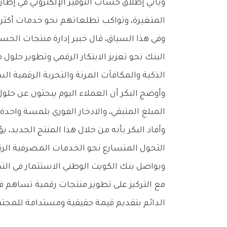
‬المتغيرة،‭ ‬وتواكب‭ ‬تطلعاتهم‭ ‬نحو‭ ‬خدمات‭ ‬أكثر‭ ‬سهولة‭ ‬وذكاء‭.‬
‬الذكية‭ ‬والمكافآت‭ ‬المرنة‭ ‬والتجربة‭ ‬الرقمية‭ ‬السلسة،‭ ‬بما‭ ‬يساعدهم‭ ‬على‭ ‬التخطيط‭ ‬لمستقبلهم‭ ‬المالي‭ ‬بكل‭ ‬ثقة‭ ‬ووضوح‮»‬‭.‬
‬المبلغ‭ ‬المتبقي،‭ ‬والادخار‭ ‬الفوري‭ ‬بلمسة‭ ‬واحدة،‭ ‬لتسهيل‭ ‬عملية‭ ‬الادخار‭ ‬وجعلها‭ ‬جزءاً‭ ‬طبيعياً‭ ‬من‭ ‬التعاملات‭ ‬اليومية‭.‬
‬التحول‭ ‬المتسارع‭ ‬نحو‭ ‬الخدمات‭ ‬المصرفية‭ ‬الرقمية‭ ‬التي‭ ‬أصبحت‭ ‬جزءاً‭ ‬أساسياً‭ ‬من‭ ‬أسلوب‭ ‬الحياة‭ ‬المالي‭ ‬الحديث‭.‬
‬الدائم‭ ‬بتقديم‭ ‬قيمة‭ ‬حقيقية‭ ‬ومستدامة‭ ‬للمجتمع‭.‬