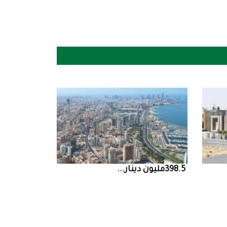
398.5‭ ‬مليون‭ ‬دينار‭ ...