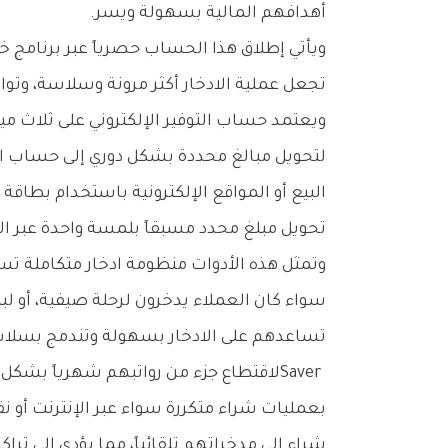
‬أهدافهم‭ ‬المالية‭ ‬بسهولة‭ ‬ويسر‭.‬
‬تجعل‭ ‬عملية‭ ‬الادخار‭ ‬أكثر‭ ‬مرونة‭ ‬وسلاسة،‭ ‬وتواكب‭ ‬احتياجات‭ ‬العملاء‭ ‬المتغيرة‭ ‬في‭ ‬عالم‭ ‬مصرفي‭ ‬يتجه‭ ‬بشكل‭ ‬متسارع‭ ‬نحو‭ ‬الرقمية‭.‬
‬تحويل‭ ‬مبلغ‭ ‬محدد‭ ‬مسبقاً‭ ‬بلمسة‭ ‬واحدة‭ ‬عبر‭ ‬التطبيق‭.‬