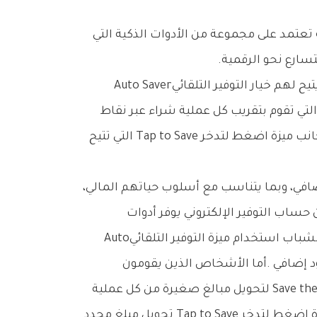
ويعتمد‭ ‬حساب‭ ‬التوفير‭ ‬الإلكتروني‭ ‬على‭ ‬ثلاث‭ ‬ميزات‭ ‬مبتكرة‭ ‬تمنح‭ ‬العملاء‭ ‬أسلوباً‭ ‬عملياً‭ ‬لإدارة‭ ‬مدخراتهم،‭ ‬حيث‭ ‬يتيح‭ ‬لهم‭ ‬خيار‭ ‬التوفير‭ ‬التلقائي‭ ‬Auto Saver‭
‬تساعدهم‭ ‬على‭ ‬الادخار‭ ‬بسهولة‭ ‬وتندمج‭ ‬بسلاسة‭ ‬في‭ ‬حياتهم‭ ‬اليومية‭. ‬فعلى‭ ‬سبيل‭ ‬المثال،‭ ‬يمكن‭ ‬للموظفين‭ ‬الشباب‭ ‬استخدام‭ ‬ميزة‭ ‬التوفير‭ ‬التلقائي‭ ‬Auto