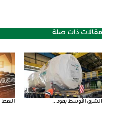
مقالات ذات صلة
الشرق‭ ‬الأوسط‭ ‬يقود‭ ...
النفط‭ ‬يرتفع‭ ‬وسط‭ ...