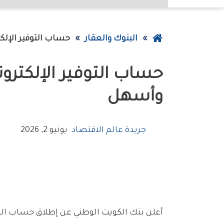
عودة
البنوك والعقار
حساب‭ ‬التوفير‭ ‬الإلكتروني‭ ‬من‭ ‬‮«‬الوطني‮»‬‭: ‬تجربة‭ ‬ادخار‭ ‬رقمية‭ ‬100‭ %.. ‬أذكى‭ ‬وأسهل
إلى
الصفحة
الرئيسية
‬وأسهل
جريدة عالم الاقتصاد
يونيو 2, 2026