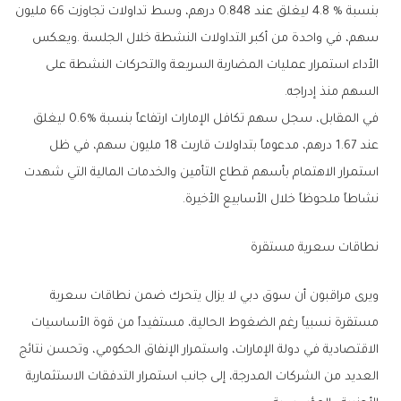
‬السهم‭ ‬منذ‭ ‬إدراجه‭.‬
‬نشاطاً‭ ‬ملحوظاً‭ ‬خلال‭ ‬الأسابيع‭ ‬الأخيرة‭.‬
نطاقات‭ ‬سعرية‭ ‬مستقرة