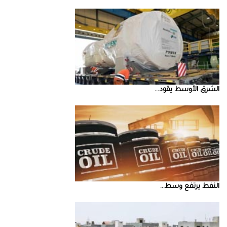
الشرق‭ ‬الأوسط‭ ‬يقود‭ ...
النفط‭ ‬يرتفع‭ ‬وسط‭ ...