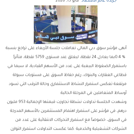
جريدة عالم الاقتصاد
مايو 13, 2026
‬أوساط‭ ‬المتعاملين‭ ‬في‭ ‬المرحلة‭ ‬الحالية‭.‬