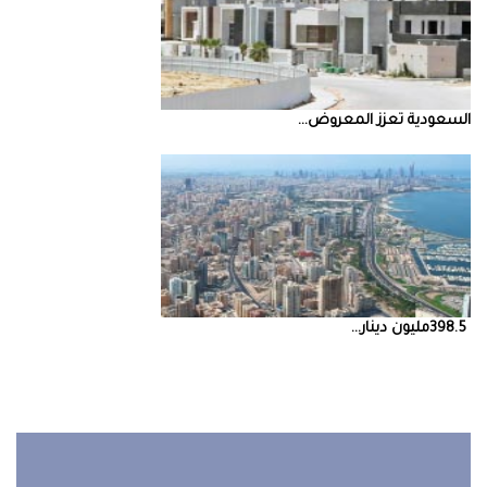
السعودية‭ ‬تعزز‭ ‬المعروض‭ ...
398.5‭ ‬مليون‭ ‬دينار‭ ...