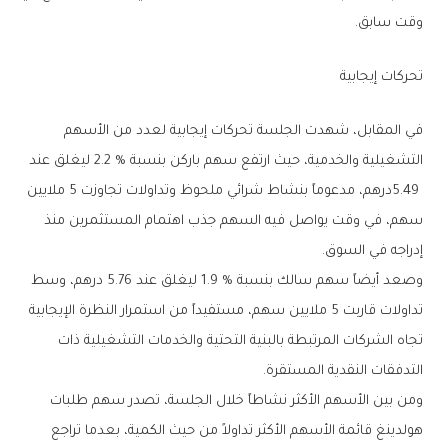
‬وقت‭ ‬سابق‭.‬
تحركات‭ ‬إيجابية
‬إدراجه‭ ‬في‭ ‬السوق‭.‬
‬التدفقات‭ ‬النقدية‭ ‬المستقرة‭.‬