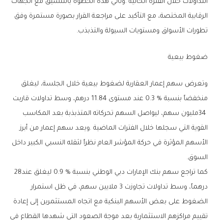
‬تطورات‭ ‬الأسواق‭ ‬ومستويات‭ ‬السيولة‭ ‬والتذبذب‭.‬
ضغوط‭ ‬بيعية
‬السوق‭.‬
كما‭ ‬تراجع‭ ‬سهم‭ ‬بنك‭ ‬الإمارات‭ ‬دبي‭ ‬الوطني‭ ‬بنسبة‭ ‬0‭.‬9‭ % ‬ليغلق‭ ‬عند‭ ‬28‭