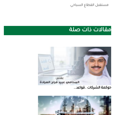
‬مستقبل‭ ‬القطاع‭ ‬السياحي‭.‬
مقالات ذات صلة
حوكمة‭ ‬الشركات‭.. ‬قواعد‭ ...