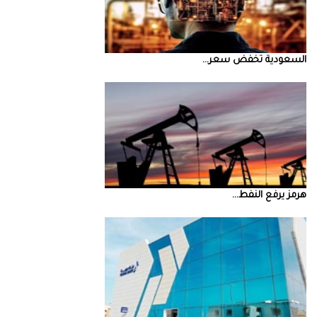
السعودية‭ ‬تخفض‭ ‬سعر‭ ...
‮‬هرمز‮‬‭ ‬يرفع‭ ‬النفط‭ ...