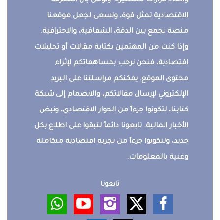
واتخاذ قرارات مستنيرة. ونؤمن بأن المعرفة
الاقتصادية تمثل قوة، ونسعى لجعل موقعنا
منصة تجمع بين الدقة، الشفافية، والاحترافية.
وإذا كنت من المهتمين بكتابة مقالات أو تحليلات
اقتصادية، فنحن نرحب بمساهماتكم لإثراء
محتوى الموقع. يمكنكم مراسلتنا على البريد
الإلكتروني لإرسال مقالاتكم، والانضمام إلى شبكة
كتابنا، لتكونوا جزءاً من الحوار الاقتصادي، ونبض
الأخبار المالية. تابعونا دائماً لتبقوا على اطلاع بكل
جديد، ولتكونوا جزءاً من تجربة اقتصادية متكاملة
وغنية بالمعلومات.
تابعونا