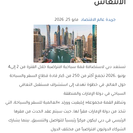
‬الانتعاش
جريدة عالم الاقتصاد
مايو 25, 2026
تستعد‭ ‬دبي‭ ‬لاستضافة‭ ‬قمة‭ ‬سياحية‭ ‬افتراضية‭ ‬خلال‭ ‬الفترة‭ ‬من‭ ‬2‭ ‬إلى‭ ‬4‭
‬السياحي‭ ‬في‭ ‬دولة‭ ‬الإمارات‭ ‬والمنطقة‭.‬
‬الشركاء‭ ‬الدوليون‭ ‬افتراضياً‭ ‬من‭ ‬مختلف‭ ‬الدول‭.‬