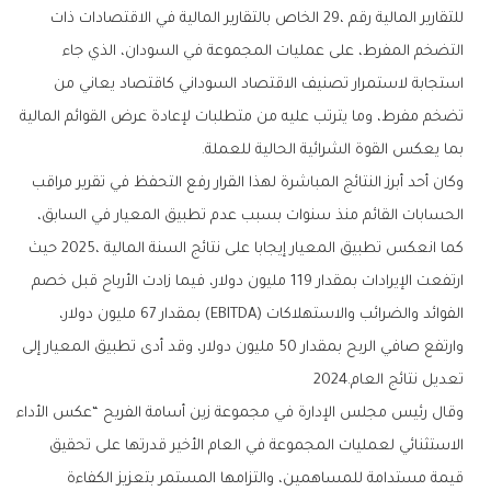
‬بما‭ ‬يعكس‭ ‬القوة‭ ‬الشرائية‭ ‬الحالية‭ ‬للعملة‭.‬
‬تعديل‭ ‬نتائج‭ ‬العام‭ ‬2024‭.‬