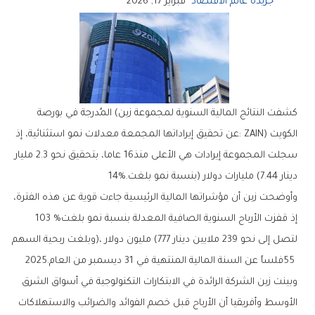
جريدة عالم الاقتصاد
فبراير 17, 2026
‬دينار‭ (‬7.44‭ ‬مليارات‭ ‬دولار‭) ‬بنسبة‭ ‬نمو‭ ‬بلغت‭ ‬14‭%.‬
‬إذ‭ ‬قفزت‭ ‬الأرباح‭ ‬السنوية‭ ‬الصافية‭ ‬المعدلة‭ ‬بنسبة‭ ‬نمو‭ ‬بلغت‭ ‬103‭ %‬‭
‬55‭ ‬فلساً‭ ‬عن‭ ‬السنة‭ ‬المالية‭ ‬المنتهية‭ ‬في‭ ‬31‭ ‬ديسمبر‭ ‬من‭ ‬العام‭ ‬2025‭.‬