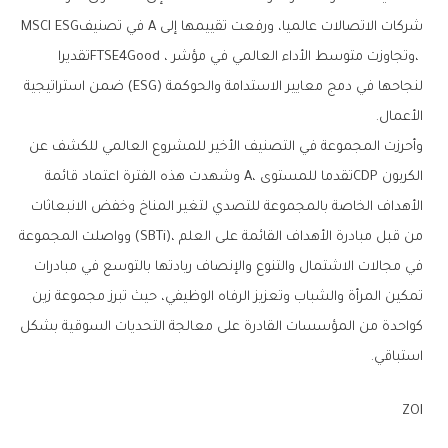
‬شركات‭ ‬الاتصالات‭ ‬عالميا،‭ ‬ورفعت‭ ‬تقييمها‭ ‬إلى‮ ‬A‭ ‬في‮ ‬تصنيف‭ ‬MSCI ESG‭
‬الأعمال‭.‬
‬استباقي‭.‬
ZOI‭ ‬