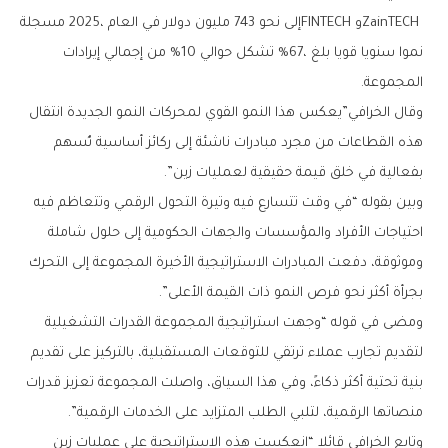
‬المجموعة‭.‬
‬بفعالية‭ ‬في‭ ‬خلق‭ ‬قيمة‭ ‬حقيقية‭ ‬لعمليات‭ ‬زين”‭.‬
‬بجرأة‭ ‬أكثر‭ ‬نحو‭ ‬فرص‭ ‬النمو‭ ‬ذات‭ ‬القيمة‭ ‬الأعلى”‭.‬
‬منصاتها‭ ‬الرقمية،‭ ‬لتلبي‭ ‬الطلب‭ ‬المتزايد‭ ‬على‭ ‬الخدمات‭ ‬الرقمية”‭.‬