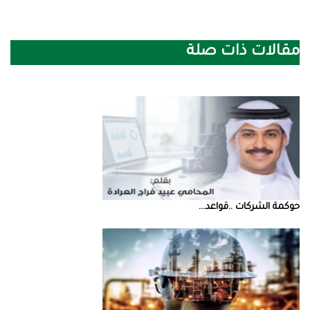
مقالات ذات صلة
حوكمة‭ ‬الشركات‭.. ‬قواعد‭ ...