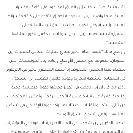
‬التشغيلية”‭.‬
‬في‭ ‬استعادة‭ ‬الأنشطة‭ ‬التجارية‭ ‬وعودة‭ ‬ملايين‭ ‬العملاء‭ ‬إلى‭ ‬الشبكة”‭.‬
‬المشهد‭ ‬الرقمي‭ ‬لأسواق‭ ‬الشرق‭ ‬الأوسط‭.‬