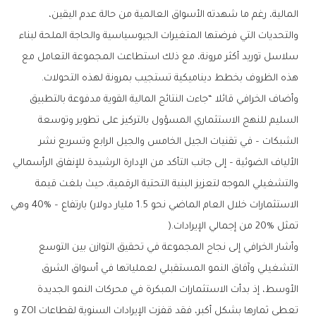
‬هذه‭ ‬الظروف‭ ‬بخطط‭ ‬ديناميكية‭ ‬تستجيب‭ ‬بمرونة‭ ‬لهذه‭ ‬التحولات‭.‬
‬تمثل‭ ‬20‭% ‬من‭ ‬إجمالي‭ ‬الإيرادات‭).‬