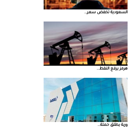
السعودية‭ ‬تخفض‭ ‬سعر‭ ...
‮‬هرمز‮‬‭ ‬يرفع‭ ‬النفط‭ ...
‮‬وربة‮‬‭ ‬يطلق‭ ‬حملة‭ ...