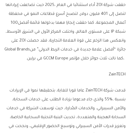
‬أعمال‭ ‬المجموعة،‭ ‬كما‭ ‬حققت‭ ‬إنجازا‭ ‬مهما‭ ‬بدخولها‭ ‬قائمة‭ ‬أفضل‭ ‬100‭
‬جائزة‭ ‬“أفضل‭ ‬علامة‭ ‬جديدة‭ ‬في‭ ‬خدمات‭ ‬الربط‭ ‬الدولي”‭ ‬منGlobal Brands‭
‬،‭ ‬كما‭ ‬نالت‭ ‬ثلاث‭ ‬جوائز‭ ‬خلال‭ ‬مؤتمر‭ ‬GCCM Europe‭ ‬في‭ ‬برلين‭.‬
ZainTECH‭ ‬