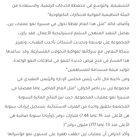
‬البيئة‭ ‬التنظيمية‭ ‬المواتية‭ ‬للابتكارات‭ ‬التكنولوجية”‭.‬
‬لتوليد‭ ‬قيمة‭ ‬مستدامة‭ ‬للمساهمين”‭.‬
‬الأعلى‭ ‬منذ‭ ‬13‭ ‬عاما‭ (‬777‭ ‬مليون‭ ‬دولار‭)‬”‭.‬