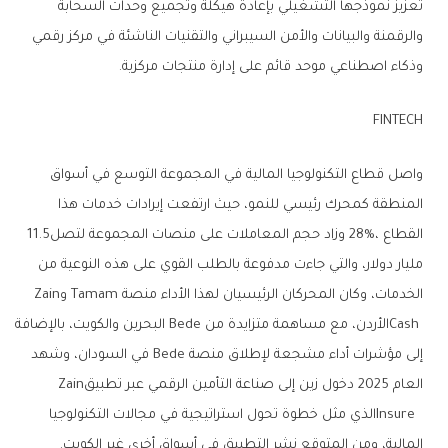
‬وذكاء‭ ‬اصطناعي‭ ‬موحد‭ ‬قائم‭ ‬على‭ ‬إدارة‭ ‬منتجات‭ ‬مركزية‭.‬
FINTECH‭ ‬
‬القطاع‭ ‬28%،‭ ‬وزاد‭ ‬حجم‭ ‬المعاملات‭ ‬على‭ ‬منصات‭ ‬المجموعة‭ ‬لتصل‭ ‬11‭.‬5‭
‬الخدمات،‭ ‬وكان‭ ‬المحركان‭ ‬الرئيسيان‭ ‬لهذا‭ ‬الأداء‭ ‬منصة‭ ‬Tamam‭ ‬و‭ ‬Zain‭
‬العام‭ ‬2025‭ ‬دخول‭ ‬زين‭ ‬إلى‭ ‬صناعة‭ ‬التأمين‭ ‬الرقمي‭ ‬عبر‭ ‬تطبيق‮ ‬‭ ‬Zain
‬المالية،‭ ‬ومن‭ ‬المتوقع‭ ‬نشر‭ ‬التطبيق‭ ‬في‭ ‬أسواق‭ ‬أخرى‭ ‬غير‭ ‬الكويت‭.‬