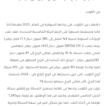
زين‭ ‬الكويت
‬الإيرادات‭ ‬السنوية‭ ‬بنسبة‭ %‬4‭ ‬لتصل‭ ‬إلى‭ ‬386‭ ‬مليون‭ ‬دينار‭ (‬1.3‭ ‬مليار‭ ‬دولار‭)‬،‭
‬هذا‭ ‬الربح،‭ ‬كان‭ ‬صافي‭ ‬الربح‭ ‬سينمو‭ ‬بنسبة‭ ‬1‭%.‬
‬الجيل‭ ‬الخامس‭ ‬المتقدم،‭ ‬وكجزء‭ ‬من‭ ‬هذا‭ ‬الإطلاق،‭ ‬تم‭ ‬ترقية‭ ‬نحو‭ ‬1,280‭