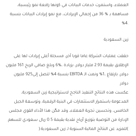
%‬4‭.‬
زين‭ ‬السعودية
‬دولار‭.‬
‬الإدارة‭ ‬من‭ ‬التوصية‭ ‬بتوزيع‭ ‬أرباح‭ ‬نقدية‭ ‬بقيمة‭ ‬0‭.‬5‭ ‬ريال‭ ‬سعودي‭ ‬للسهم‭.
(‬للمزيد‭ ‬عن‭ ‬النتائج‭ ‬المالية‭ ‬السنوية‭ ‬لـ‭ ‬زين‭ ‬السعودية‭).‬