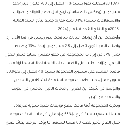
(‬EBITDA‭) ‬سجلت‭ ‬نموا‭ ‬بنسبة‭ ‬11‭% ‬لتصل‭ ‬إلى‭ ‬780‭ ‬مليون‭ ‬دينار‭ (‬2.54‭
‬2025‭ ‬مع‭ ‬النتائج‭ ‬المُعدلة‭ ‬للعام‭ ‬2024‭).‬
‬قاعدة‭ ‬العملاء‭ ‬على‭ ‬مستوى‭ ‬المجموعة‭ ‬بنسبة‭ ‬4%‭ ‬لتصل‭ ‬إلى‭ ‬نحو‭ ‬50‭.‬9‭
‬والسعودية‭ ‬والأردن‭.‬
وذكرت‭ ‬المجموعة‭ ‬أنها‭ ‬قامت‭ ‬بدفع‭ ‬توزيعات‭ ‬نقدية‭ ‬سنوية‭ ‬قدرها‭ ‬35‭