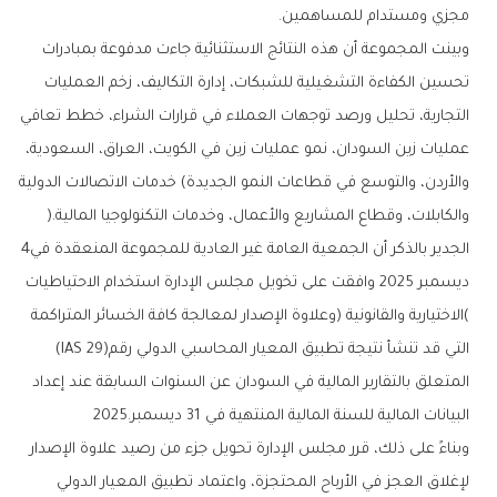
‬مجزي‭ ‬ومستدام‭ ‬للمساهمين‭.‬
‬والكابلات،‭ ‬وقطاع‭ ‬المشاريع‭ ‬والأعمال،‭ ‬وخدمات‭ ‬التكنولوجيا‭ ‬المالية‭).‬
الجدير‭ ‬بالذكر‭ ‬أن‭ ‬الجمعية‭ ‬العامة‭ ‬غير‭ ‬العادية‭ ‬للمجموعة‭ ‬المنعقدة‭ ‬في‭ ‬4‭
‬التي‭ ‬قد‭ ‬تنشأ‭ ‬نتيجة‭ ‬تطبيق‭ ‬المعيار‭ ‬المحاسبي‭ ‬الدولي‭ ‬رقم‭ (‬IAS 29‭)
‬البيانات‭ ‬المالية‭ ‬للسنة‭ ‬المالية‭ ‬المنتهية‭ ‬في‭ ‬31‭ ‬ديسمبر‭ ‬2025‭.‬