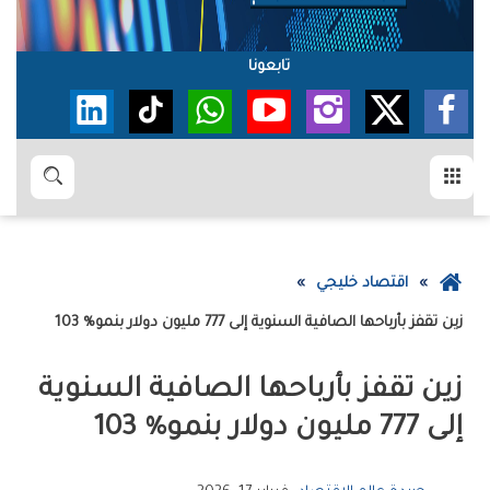
تابعونا
القائمة
بحث
عودة
اقتصاد خليجي
إلى
زين‭ ‬تقفز‭ ‬بأرباحها‭ ‬الصافية‭ ‬السنوية‭ ‬إلى‭ ‬777‭ ‬مليون‭ ‬دولار‭ ‬بنمو‭ ‬103‭ %‬
الصفحة
الرئيسية
‬إلى‭ ‬777‭ ‬مليون‭ ‬دولار‭ ‬بنمو‭ ‬103‭ %‬