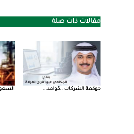
مقالات ذات صلة
حوكمة‭ ‬الشركات‭.. ‬قواعد‭ ...
السعودية‭ ‬تخف‭‬‭