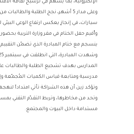
‬الإلكترونية،‭ ‬بما‭ ‬يُسهم‭ ‬في‭ ‬ترسيخ‭ ‬ثقافة‭ ‬الاقتصاد‭ ‬الدائري‭ ‬لدى‭ ‬الأجيال‭ ‬الناشئة‭.‬
‬سيارات،‭ ‬في‭ ‬إنجازٍ‭ ‬يعكس‭ ‬ارتفاع‭ ‬الوعي‭ ‬البيئي‭ ‬لدى‭ ‬الطلبة‭ ‬وقدرتهم‭ ‬على‭ ‬إحداث‭ ‬أثر‭ ‬ملموس‭ ‬عندما‭ ‬تتكامل‭ ‬جهود‭ ‬التوعية‭ ‬مع‭ ‬التطبيق‭ ‬الميداني‭.‬
‬ينسجم‭ ‬مع‭ ‬ختام‭ ‬المبادرة‭ ‬الذي‭ ‬تضمّن‭ ‬التقييم‭ ‬وإصدار‭ ‬المخرجات‭ ‬الختامية‭ ‬وتكريم‭ ‬الجهات‭ ‬والمدارس‭ ‬المتميزة‭. ‬
‬مدرسية‭ ‬ومتابعة‭ ‬قياس‭ ‬الكميات‭ ‬المُجمّعة‭ ‬وإعداد‭ ‬التقارير‭ ‬المرحلية‭ ‬والختامية‭.‬
‬مستدامة‭ ‬داخل‭ ‬البيوت‭ ‬والمجتمع‭.‬