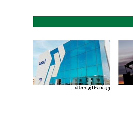
‮‬وربة‮‬‭ ‬يطلق‭ ‬حملة‭ ...