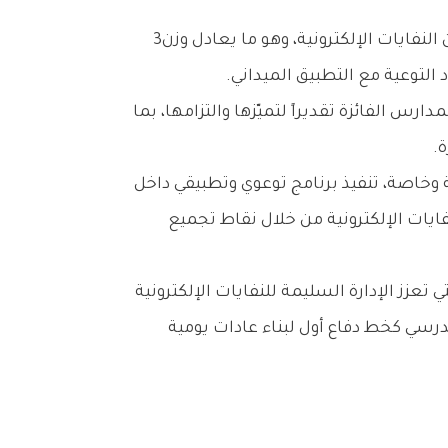
وعلى‭ ‬مدار‭ ‬5‭ ‬أشهر،‭ ‬نجح‭ ‬الطلبة‭ ‬والطالبات‭ ‬من‭ ‬12‭ ‬مدرسة‭ ‬عبر‭ ‬المحافظات‭ ‬الست‭ ‬في‭ ‬جمع‭ ‬أكثر‭ ‬من‭ ‬5‭.‬5‭ ‬طن‭ ‬من‭ ‬النفايات‭ ‬الإلكترونية،‭ ‬وهو‭ ‬ما‭ ‬يعادل‭ ‬وزن‭ ‬3‭