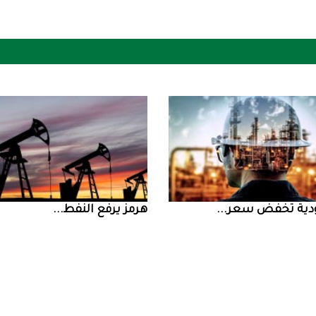
ض سعر ...
‮‬هرمز‮‬‭ ‬يرفع‭ ‬النفط‭ ...