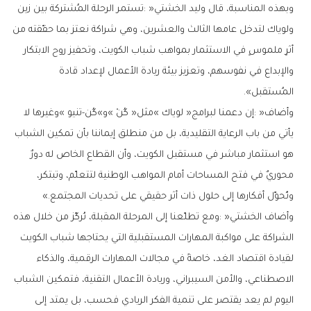
‬المُستقبل‭.‬‮»‬
‬وتُحوّل‭ ‬أفكارها‭ ‬إلى‭ ‬حلول‭ ‬ذات‭ ‬أثر‭ ‬حقيقي‭ ‬على‭ ‬تحديات‭ ‬المجتمع‮»‬‭.‬