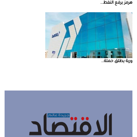
‮‬هرمز‮‬‭ ‬يرفع‭ ‬النفط‭ ...
‮‬وربة‮‬‭ ‬يطلق‭ ‬حملة‭ ...