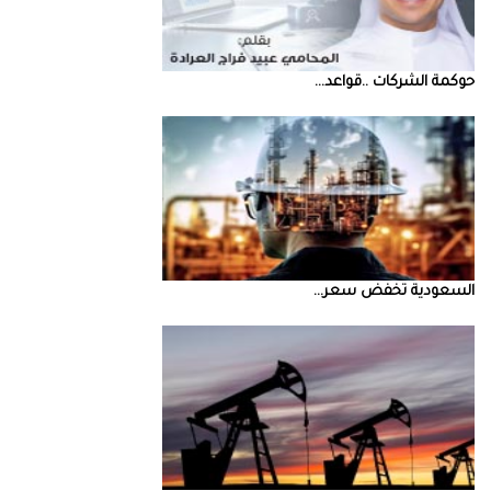
حوكمة‭ ‬الشركات‭.. ‬قواعد‭ ...
السعودية‭ ‬تخفض‭ ‬سعر‭ ...