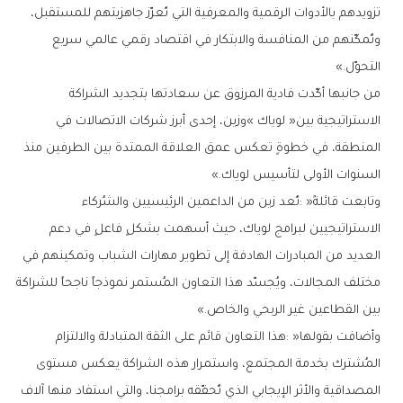
‬التحوّل‮»‬‭.‬
‬السنوات‭ ‬الأولى‭ ‬لتأسيس‭ ‬لوياك‮»‬‭.‬
‬بين‭ ‬القطاعين‭ ‬غير‭ ‬الربحي‭ ‬والخاص‮»‬‭.‬