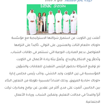
جريدة عالم الاقتصاد
مايو 6, 2026
‬وتُحفّز‭ ‬روح‭ ‬الابتكار‭ ‬والإبداع،‭ ‬وتُعزّز‭ ‬بيئة‭ ‬ريادة‭ ‬الأعمال‭ ‬في‭ ‬الكويت‭.‬
‬الاجتماعية‭.‬