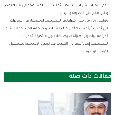
‬وطني‭ ‬قائم‭ ‬على‭ ‬المعرفة‭ ‬والإبداع‭.‬
‬الكويت‭ ‬وازدهارها‭.‬
مقالات ذات صلة