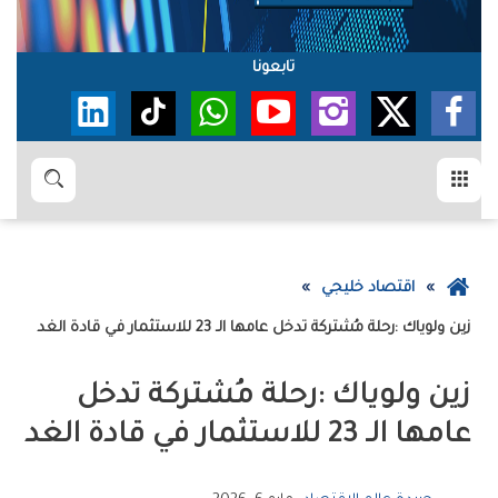
تابعونا
القائمة
بحث
عودة
اقتصاد خليجي
إلى
زين‭ ‬ولوياك‭: ‬رحلة‭ ‬مُشتركة‭ ‬تدخل‭ ‬عامها‭ ‬الـ‭ ‬23‭ ‬للاستثمار‭ ‬في‭ ‬قادة‭ ‬الغد‭ ‬
الصفحة
الرئيسية
‬عامها‭ ‬الـ‭ ‬23‭ ‬للاستثمار‭ ‬في‭ ‬قادة‭ ‬الغد‭ ‬