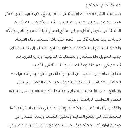
‬عملية‭ ‬تخدم‭ ‬المجتمع‭.‬
‬يُسهم‭ ‬في‭ ‬دعم‭ ‬منظومة‭ ‬المشاريع‭ ‬الناشئة‭ ‬في‭ ‬الكويت‭.‬
هذا‭ ‬بالإضافة‭ ‬إلى‭ ‬العديد‭ ‬من‭ ‬المبادرات‭ ‬الأخرى‭ ‬مثل‭ ‬مبادرة‭ ‬‮«‬سواعد‮»‬‭
‬وبرنامج‭ ‬‮«‬دربي‮»‬‭ ‬للتدريب‭ ‬الميداني،‭ ‬وأنشطة‭ ‬أكاديمية‭ ‬‮«‬إيه‭ ‬سي‭ ‬ميلان‮»‬‭
‬لتطوير‭ ‬المواهب‭ ‬الرياضية،‭ ‬وغيرها‭.‬