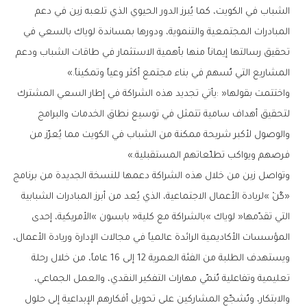
‬المشاريع‭ ‬التي‭ ‬تُسهم‭ ‬في‭ ‬بناء‭ ‬مجتمع‭ ‬أكثر‭ ‬وعياً‭ ‬وتمكيناً‮»‬‭.‬
‬فرصهم‭ ‬ويواكب‭ ‬تطلّعاتهم‭ ‬المستقبلية‮»‬‭. ‬