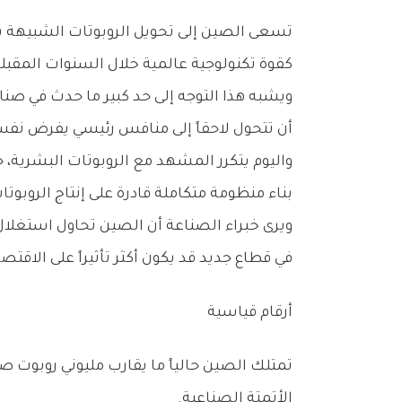
‬كقوة‭ ‬تكنولوجية‭ ‬عالمية‭ ‬خلال‭ ‬السنوات‭ ‬المقبلة‭.‬
‬أن‭ ‬تتحول‭ ‬لاحقاً‭ ‬إلى‭ ‬منافس‭ ‬رئيسي‭ ‬يفرض‭ ‬نفسه‭ ‬على‭ ‬الأسواق‭ ‬الدولية‭.‬
‬بناء‭ ‬منظومة‭ ‬متكاملة‭ ‬قادرة‭ ‬على‭ ‬إنتاج‭ ‬الروبوتات‭ ‬بكميات‭ ‬كبيرة‭ ‬وبتكلفة‭ ‬أقل‭ ‬من‭ ‬المنافسين‭.‬
‬في‭ ‬قطاع‭ ‬جديد‭ ‬قد‭ ‬يكون‭ ‬أكثر‭ ‬تأثيراً‭ ‬على‭ ‬الاقتصاد‭ ‬العالمي‭.‬
أرقام‭ ‬قياسية
‬الأتمتة‭ ‬الصناعية‭.‬