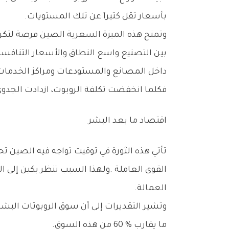
‬بأسعار‭ ‬تقل‭ ‬كثيراً‭ ‬عن‭ ‬تلك‭ ‬المستويات‭.‬
‬داخل‭ ‬المصانع‭ ‬والمستودعات‭ ‬ومراكز‭ ‬الخدمات‭ ‬اللوجستية‭ ‬حول‭ ‬العالم‭.‬
فكلما‭ ‬انخفضت‭ ‬تكلفة‭ ‬الروبوت،‭ ‬ازدادت‭ ‬الجدوى‭ ‬الاقتصادية‭ ‬لاستبدال‭ ‬العمالة‭ ‬البشرية‭ ‬في‭ ‬عدد‭ ‬أكبر‭ ‬من‭ ‬المهام‭ ‬والقطاعات‭.‬
اقتصاد‭ ‬ما‭ ‬بعد‭ ‬البشر
‬العمالة‭.‬
‬ما‭ ‬يقارب‭ ‬60‭ % ‬من‭ ‬هذه‭ ‬السوق‭.‬