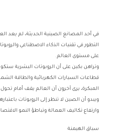
‬على‭ ‬مستوى‭ ‬العالم‭.‬
‬المبكرة،‭ ‬يرى‭ ‬آخرون‭ ‬أن‭ ‬العالم‭ ‬يقف‭ ‬أمام‭ ‬تحول‭ ‬صناعي‭ ‬قد‭ ‬يكون‭ ‬الأكبر‭ ‬منذ‭ ‬ظهور‭ ‬خطوط‭ ‬الإنتاج‭ ‬الآلية‭ ‬قبل‭ ‬عقود‭.‬
‬وارتفاع‭ ‬تكاليف‭ ‬العمالة‭ ‬وتباطؤ‭ ‬النمو‭ ‬الاقتصادي‭.‬
سباق‭ ‬الهيمنة