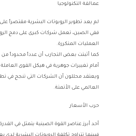
عمالقة‭ ‬التكنولوجيا
لم‭ ‬يعد‭ ‬تطوير‭ ‬الروبوتات‭ ‬البشرية‭ ‬مقتصراً‭ ‬على‭ ‬الشركات‭ ‬الناشئة،‭ ‬بل‭ ‬أصبح‭ ‬مجالاً‭ ‬رئيسياً‭ ‬لاستثمارات‭ ‬عمالقة‭ ‬التكنولوجيا‭ ‬والصناعة‭.‬
‬العمليات‭ ‬المتكررة‭.‬
‬أمام‭ ‬تغييرات‭ ‬جوهرية‭ ‬في‭ ‬هيكل‭ ‬القوى‭ ‬العاملة‭ ‬الصناعية‭.‬
‬العالمي‭ ‬على‭ ‬الأتمتة‭.‬
حرب‭ ‬الأسعار
أحد‭ ‬أبرز‭ ‬عناصر‭ ‬القوة‭ ‬الصينية‭ ‬يتمثل‭ ‬في‭ ‬القدرة‭ ‬على‭ ‬خفض‭ ‬التكاليف‭ ‬بصورة‭ ‬كبيرة‭ ‬مقارنة‭ ‬بالمنافسين‭ ‬الغربيين‭.‬