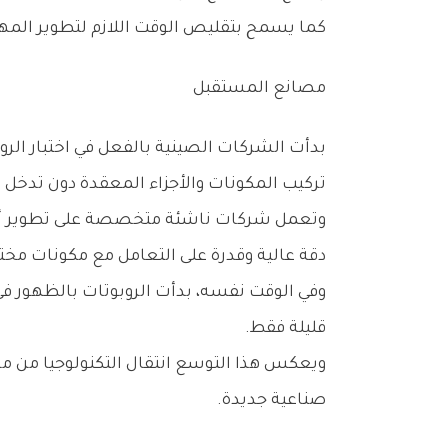
كما‭ ‬يسمح‭ ‬بتقليص‭ ‬الوقت‭ ‬اللازم‭ ‬لتطوير‭ ‬المهارات‭ ‬الجديدة،‭ ‬ما‭ ‬يسرع‭ ‬عملية‭ ‬إدخال‭ ‬الروبوتات‭ ‬إلى‭ ‬قطاعات‭ ‬متنوعة‭ ‬تتجاوز‭ ‬المصانع‭ ‬التقليدية‭.‬
مصانع‭ ‬المستقبل
‬تركيب‭ ‬المكونات‭ ‬والأجزاء‭ ‬المعقدة‭ ‬دون‭ ‬تدخل‭ ‬بشري‭ ‬مباشر‭.‬
‬دقة‭ ‬عالية‭ ‬وقدرة‭ ‬على‭ ‬التعامل‭ ‬مع‭ ‬مكونات‭ ‬مختلفة‭ ‬الأحجام‭ ‬والأشكال‭.‬
‬قليلة‭ ‬فقط‭.‬
‬صناعية‭ ‬جديدة‭.‬