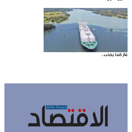
غاز‭ ‬كندا‭ ‬يجذب‭ ...