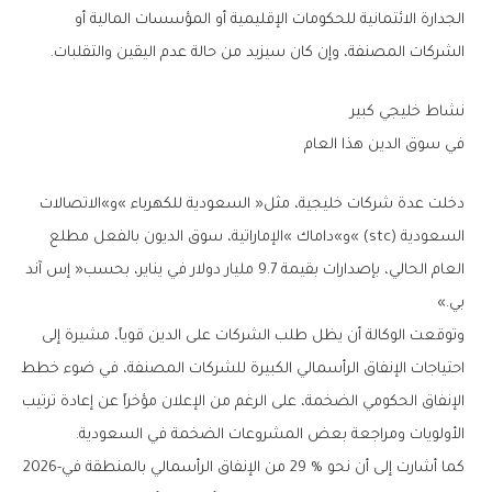
‬الشركات‭ ‬المصنفة،‭ ‬وإن‭ ‬كان‭ ‬سيزيد‭ ‬من‭ ‬حالة‭ ‬عدم‭ ‬اليقين‭ ‬والتقلبات‭.‬
نشاط‭ ‬خليجي‭ ‬كبير‭ ‬
في‭ ‬سوق‭ ‬الدين‭ ‬هذا‭ ‬العام
‬بي‮»‬‭.‬
‬الأولويات‭ ‬ومراجعة‭ ‬بعض‭ ‬المشروعات‭ ‬الضخمة‭ ‬في‭ ‬السعودية‭.‬
كما‭ ‬أشارت‭ ‬إلى‭ ‬أن‭ ‬نحو‭ ‬29‭ % ‬من‭ ‬الإنفاق‭ ‬الرأسمالي‭ ‬بالمنطقة‭ ‬في‭ ‬2026-