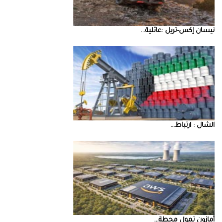
نيسان‭ ‬إكس‭-‬تريل‭: ‬عائلية‭ ...
‮‬الشال‮ ‬‭: ‬ارتباط‭ ...
أمازون‭ ‬تمول‭ ‬محطة‭ ...