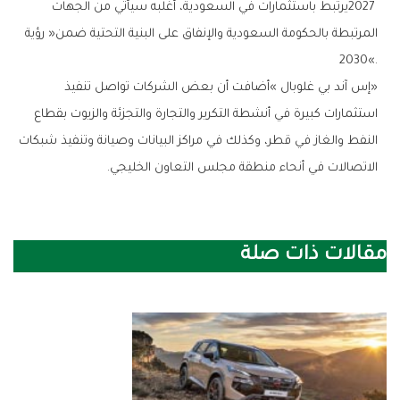
‬2030‮»‬‭.‬
‬الاتصالات‭ ‬في‭ ‬أنحاء‭ ‬منطقة‭ ‬مجلس‭ ‬التعاون‭ ‬الخليجي‭.‬
مقالات ذات صلة