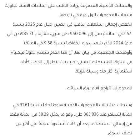
‬مبيعات‭ ‬المجوهرات‭ ‬لأول‭ ‬مرة‭ ‬في‭ ‬تاريخها‭.‬
‬عام‭ ‬2024‭ (‬الذي‭ ‬شهد‭ ‬بدوره‭ ‬انخفاضاً‭ ‬بنسبة‭ ‬9‭.‬58‭ ‬في‭ ‬المائة‭).‬
وأوضحت‭ ‬الجمعية،‭ ‬في‭ ‬بيان‭ ‬لها،‭ ‬أن‭ ‬هذا‭ ‬العام‭ ‬شهد‭ ‬‮«‬تحولاً‭ ‬هيكلياً‮»‬‭
‬استثمارية‭ ‬أكثر‭ ‬منه‭ ‬وسيلة‭ ‬للزينة‭.‬
المجوهرات‭ ‬تتراجع‭ ‬أمام‭ ‬بريق‭ ‬السبائك
‬نصف‭ ‬السوق‭.‬