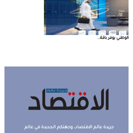
‮‬الوطني‮‬‭ ‬يوفر‭ ‬باقة‭ ...
جريدة عالم الاقتصاد، وجهتكم الجديدة في عالم