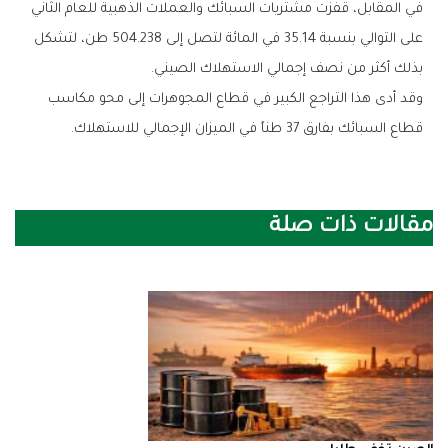
‬بذلك‭ ‬أكثر‭ ‬من‭ ‬نصف‭ ‬إجمالي‭ ‬الاستهلاك‭ ‬الصيني‭.‬
‬قطاع‭ ‬السبائك‭ ‬بفارق‭ ‬37‭ ‬طناً‭ ‬في‭ ‬الميزان‭ ‬الإجمالي‭ ‬للاستهلاك‭.‬
مقالات ذات صلة