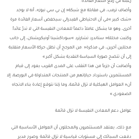
‬رغبته‭ ‬في‭ ‬رفع‭ ‬أسعار‭ ‬الفائدة‭.‬
‬أخرى،‭ ‬وهو‭ ‬ما‭ ‬يشكل‭ ‬عاملاً‭ ‬داعماً‭ ‬للمعادن‭ ‬النفيسة‭ ‬التي‭ ‬لا‭ ‬تدرّ‭ ‬عائداً‭.‬
‬إلى‭ ‬أن‭ ‬تتضح‭ ‬صورة‭ ‬السياسة‭ ‬النقدية‭ ‬بشكل‭ ‬أكبر‮»‬‭.‬
‬الصعودي‮»‬‭.‬
عوامل‭ ‬دعم‭ ‬المعادن‭ ‬النفيسة‭ ‬لا‭ ‬تزال‭ ‬قائمة