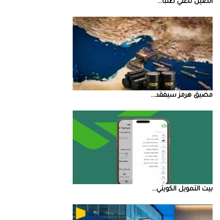
الصين‭ ‬تخفي‭ ‬طلبا‭ ...
مضيق‭ ‬هرمز‭ ‬سيفقد‭ ...
بيت‭ ‬التمويل‭ ‬الكويتي‭ ...