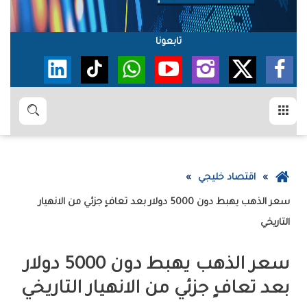
تابعونا
القائمة
بحث
عودة
اقتصاد خليجي
إلى
الصفحة
‬التاريخي
الرئيسية
‬بعد‭ ‬تعافٍ‭ ‬جزئي‭ ‬من‭ ‬الانهيار‭ ‬التاريخي