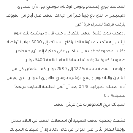
‬يترقب‭ ‬فرصة‭ ‬للشراء‭ ‬مرة‭ ‬أخرى‭.‬
‬الإثنين‭ ‬إنه‭ ‬متمسك‭ ‬بتوقعاته‭ ‬لارتفاع‭ ‬السبائك‭ ‬إلى‭ ‬6000‭ ‬دولار‭ ‬للأونصة‭.
‬صعودية‭ ‬كبيرة‮»‬‭ ‬لتوقعاتها‭ ‬بنهاية‭ ‬العام‭ ‬البالغة‭ ‬5400‭ ‬دولار‭.‬
‬بنسبة‭ ‬0‭.‬3‭ %.‬
السبائك‭ ‬تزيح‭ ‬المجوهرات‭ ‬عن‭ ‬عرش‭ ‬الذهب‭ ‬