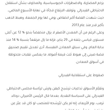
‬بأكبر‭ ‬قدر‭ ‬منذ‭ ‬عام‭ ‬2013‭.‬
‬في‭ ‬أسواق‭ ‬المعادن‭.‬
ضغوط‭ ‬على‭ ‬استقلالية‭ ‬الفيدرالي