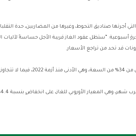
تي أجرتها صناديق التحوط، وغيرها من المضاربين، حدة التقلبا
إنسبايرد” (Inspired Plc) في مذكرةٍ أسبوعية: “ستظل عقود الغاز قريبة الأجل ح
ات قد تحد من تراجع الأسعار.
تبلغ مستويات التخزين في الاتحاد الأ
 الأوروبي للغاز، على انخفاضٍ بنسبة 4.4% عند 31.07 يورو لكل ميغاواط في الساعة.