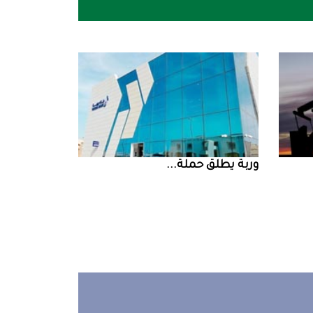
‮‬وربة‮‬‭ ‬يطلق‭ ‬حملة‭ ...