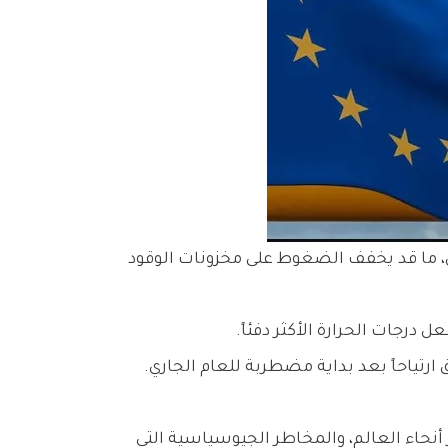
 في 5 أسابيع مع اعتدال توقعات الطقس، ما قد يخفف الضغوط على مخزونات الوقود
ق ارتياحاً بعد بداية مضطربة للعام الجاري.
أنحاء العالم، والمخاطر الجيوسياسية التي