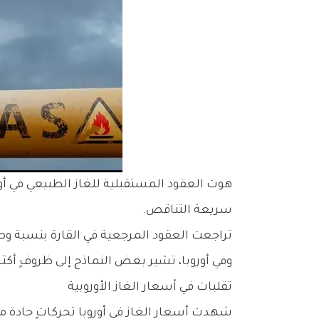
سريعة التناقص.
تراجعت العقود المرجعية في القارة بنسبة وصلت إلى 6.9%، عقب هبوط أسعار الغاز في الولايات المتحدة بفعل درجات ا
وفي أوروبا، تشير بعض النماذج إلى ظروفٍ أكثر ا
تقلبات في أسعار الغاز الأوروبية
شهدت أسعار الغاز في أوروبا تحركاتٍ حادة م