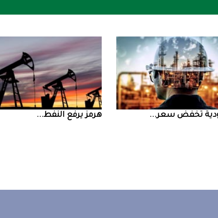
ض سعر ...
‮‬هرمز‮‬‭ ‬يرفع‭ ‬النفط‭ ...