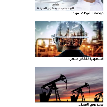
حوكمة‭ ‬الشركات‭.. ‬قواعد‭ ...
السعودية‭ ‬تخفض‭ ‬سعر‭ ...
‮‬هرمز‮‬‭ ‬يرفع‭ ‬النفط‭ ...