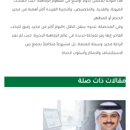
‬الحجم‭ ‬أو‭ ‬المظهر‭.‬
‬الاستكشاف‭ ‬والابتكار‭ ‬وأسلوب‭ ‬الحياة‭.‬
مقالات ذات صلة