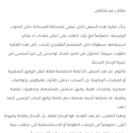
نظام‭ ‬دعم‭ ‬متكامل
‬تجربة‭ ‬الإبحار‭ ‬الحديثة‭.‬
‬ذهب‭.‬