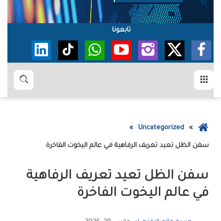
تابعونا
القائمة
بحث
عودة
Uncategorized
إلى
‮‬سفن‭ ‬الظل‮‬‭ ‬تعيد‭ ‬تعريف‭ ‬الرفاهية‭ ‬في‭ ‬عالم‭ ‬اليخوت‭ ‬الفاخرة
الصفحة
الرئيسية
‬في‭ ‬عالم‭ ‬اليخوت‭ ‬الفاخرة