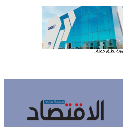
‮‬وربة‮‬‭ ‬يطلق‭ ‬حملة‭ ...