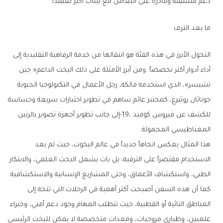
‬دعم‭ ‬مستقلة‭ ‬وقادرة‭ ‬على‭ ‬التعامل‭ ‬مع‭ ‬بيئات‭ ‬أكثر‭ ‬تعقيداً‭.‬
ما‭ ‬بعد‭ ‬الترف
‬المغناطيسي‭ ‬المحمولة‭.‬
‬الطبي،‭ ‬واستكشاف‭ ‬الأعماق،‭ ‬وحتى‭ ‬المشاريع‭ ‬الإنسانية‭ ‬والاستكشافية‭.‬