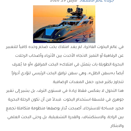
جريدة عالم الاقتصاد
مارس 29, 2026
‬تتجاوز‭ ‬بكثير‭ ‬مجرد‭ ‬حمل‭ ‬المعدات‭ ‬الإضافية‭.‬
‬والابتكار‭.‬