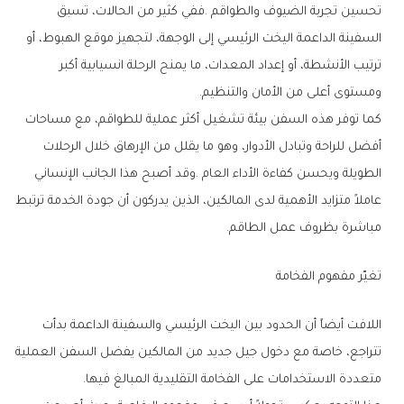
‬ومستوى‭ ‬أعلى‭ ‬من‭ ‬الأمان‭ ‬والتنظيم‭.‬
‬مباشرة‭ ‬بظروف‭ ‬عمل‭ ‬الطاقم‭.‬
تغيّر‭ ‬مفهوم‭ ‬الفخامة
‬متعددة‭ ‬الاستخدامات‭ ‬على‭ ‬الفخامة‭ ‬التقليدية‭ ‬المبالغ‭ ‬فيها‭.‬