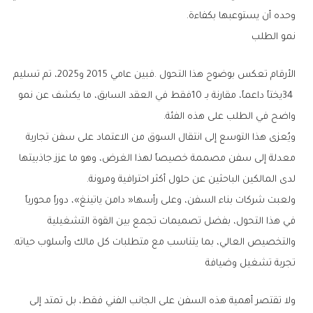
‬وحده‭ ‬أن‭ ‬يستوعبها‭ ‬بكفاءة‭.‬
نمو‭ ‬الطلب
‬واضح‭ ‬في‭ ‬الطلب‭ ‬على‭ ‬هذه‭ ‬الفئة‭.‬
‬لدى‭ ‬المالكين‭ ‬الباحثين‭ ‬عن‭ ‬حلول‭ ‬أكثر‭ ‬احترافية‭ ‬ومرونة‭.‬
‬والتخصيص‭ ‬العالي،‭ ‬بما‭ ‬يتناسب‭ ‬مع‭ ‬متطلبات‭ ‬كل‭ ‬مالك‭ ‬وأسلوب‭ ‬حياته‭.‬
تجربة‭ ‬تشغيل‭ ‬وضيافة