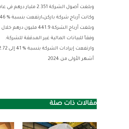
وبلغت‭ ‬أصول‭ ‬الشركة‭ ‬2.351‭ ‬مليار‭ ‬درهم‭ ‬في‭ ‬عام‭ ‬2025،‭ ‬بنمو‭ ‬6‭.‬38‭ %‬،‭ ‬مقارنة‭ ‬بـ2.210‭ ‬مليار‭ ‬درهم‭ ‬بنهاية‭ ‬عام‭ ‬2024‭.‬
وكانت‭ ‬أرباح‭ ‬شركة‭ ‬باركن،ارتفعت‭ ‬بنسبة‭ ‬46‭ % ‬خلال‭ ‬التسعة‭ ‬أشهر‭ ‬الأولي‭ ‬من‭ ‬2025،‭ ‬على‭ ‬أساس‭ ‬سنوي‭.‬
‬وفقاً‭ ‬للبيانات‭ ‬المالية‭ ‬غير‭ ‬المدققة‭ ‬للشركة‭.‬
‬أشهر‭ ‬الأولى‭ ‬من‭ ‬2024‭.‬
مقالات ذات صلة