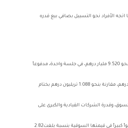
تصدرت‭ ‬الشركات‭ ‬القيادية‭ ‬قائمة‭ ‬الرابحين‭ ‬من‭ ‬حيث‭ ‬القيمة‭ ‬السوقية‭ ‬،‭ ‬حيث‭ ‬حققت‭ ‬شركة‭ ‬‮«‬إعمار‭ ‬العقارية‮»‬‭ ‬نمواً‭ ‬كبيراً‭ ‬في‭ ‬قيمتها‭ ‬السوقية‭ ‬بنسبة‭ ‬بلغت‭ ‬2‭.‬82‭