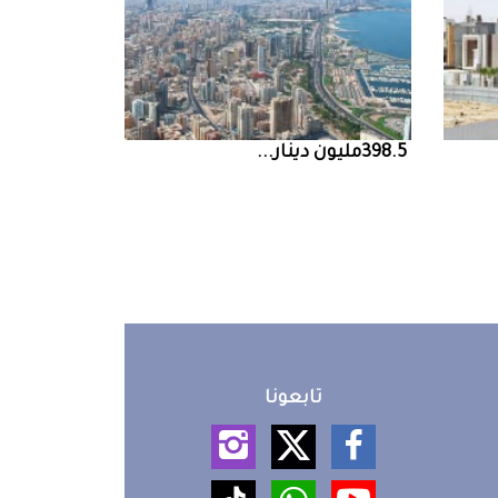
398.5‭ ‬مليون‭ ‬دينار‭ ...
تابعونا