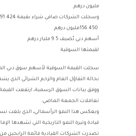
‬مليون‭ ‬درهم‭.‬
‬156‭.‬450‭ ‬مليون‭ ‬درهم‭.‬
أسهم‭ ‬دبي‭ ‬تُضيف‭ ‬9‭.‬5‭ ‬مليار‭ ‬درهم‭ ‬
لقيمتها‭ ‬السوقية
‬بحالة‭ ‬التفاؤل‭ ‬العام‭ ‬والزخم‭ ‬الشرائي‭ ‬الذي‭ ‬يشهده‭ ‬السوق‭ ‬حالياً‭.‬
‬تعاملات‭ ‬الجمعة‭ ‬الماضي‭.‬
‬قيادة‭ ‬وتيرة‭ ‬النمو‭ ‬التاريخية‭ ‬التي‭ ‬تشهدها‭ ‬الإمارة‭.‬