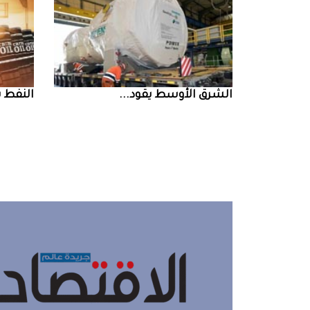
الشرق‭ ‬الأوسط‭ ‬يقود‭ ...
النفط‭ ‬يرتفع‭ ‬وسط‭ ...