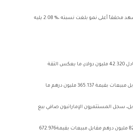
واتجهت‭ ‬المؤسسات‭ ‬نحو‭ ‬الاستثمار‭ ‬بصافي‭ ‬شراء‭ ‬قدره‭ ‬156‭.‬450‭ ‬مليون‭ ‬درهم،‭ ‬حيث‭ ‬بلغت‭ ‬مشترياتهم‭ ‬829‭.‬426‭ ‬مليون‭ ‬درهم‭ ‬مقابل‭ ‬مبيعات‭ ‬بقيمة‭ ‬672‭.‬976‭