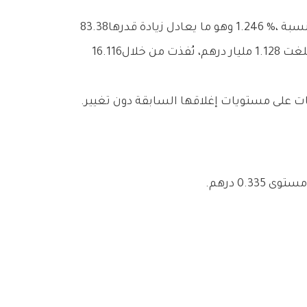
ومع‭ ‬ختام‭ ‬تعاملات‭ ‬أمس،‭ ‬أغلق‭ ‬المؤشر‭ ‬العام‭ ‬لسوق‭ ‬دبي‭ ‬المالي‭ ‬عند‭ ‬مستوى4674‭.‬38‭ ‬نقطة،‭ ‬محققاً‭ ‬ارتفاعاً‭ ‬بنسبة‭ ‬1‭.‬246‭ %‬،‭ ‬وهو‭ ‬ما‭ ‬يعادل‭ ‬زيادة‭ ‬قدرها‭ ‬83.38‭
‬نقطة‭. ‬وشهدت‭ ‬الجلسة‭ ‬حراكاً‭ ‬قوياً‭ ‬في‭ ‬أحجام‭ ‬التداول،‭ ‬حيث‭ ‬جرى‭ ‬تداول‭ ‬308‭.‬011‭ ‬مليون‭ ‬سهم،‭ ‬بقيمة‭ ‬إجمالية‭ ‬بلغت‭ ‬1‭.‬128‭ ‬مليار‭ ‬درهم،‭ ‬نُفذت‭ ‬من‭ ‬خلال‭ ‬16‭.‬116‭