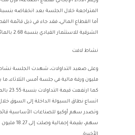
‬المتراجعة‭ ‬خلال‭ ‬الجلسة‭ ‬بعد‭ ‬انخفاضه‭ ‬بنسبة‭ ‬9‭.‬5‭ ‬بالمائة،‭ ‬ليحد‭ ‬بذلك‭ ‬من‭ ‬وتيرة‭ ‬صعود‭ ‬القطاع‭.‬
‬الشرقية‭ ‬للاستثمار‭ ‬القيادي‭ ‬بنسبة‭ ‬2‭.‬68‭ ‬بالمائة،‭ ‬إضافة‭ ‬إلى‭ ‬صعود‭ ‬سهم‭ ‬المدينة‭ ‬تكافل‭ ‬بنسبة‭ ‬2‭.‬26‭ ‬بالمائة‭.‬
نشاط‭ ‬لافت
‬مليون‭ ‬ورقة‭ ‬مالية‭ ‬في‭ ‬جلسة‭ ‬أمس‭ ‬الثلاثاء،‭ ‬ما‭ ‬يعكس‭ ‬تحسناً‭ ‬واضحاً‭ ‬في‭ ‬شهية‭ ‬المتعاملين‭.‬
‬اتساع‭ ‬نطاق‭ ‬السيولة‭ ‬الداخلة‭ ‬إلى‭ ‬السوق‭ ‬خلال‭ ‬جلسة‭ ‬اليوم‭.‬
‬الأخيرة‭.‬