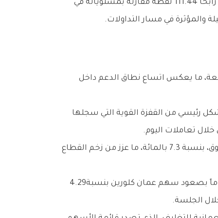
وفي‭ ‬المرتبة‭ ‬الثانية‭ ‬من‭ ‬حيث‭ ‬الأداء‭ ‬القطاعي،‭ ‬جاء‭ ‬قطاع‭ ‬الصناعة‭ ‬الذي‭ ‬سجل‭ ‬ارتفاعاً‭ ‬بنسبة‭ ‬0.52‭ ‬بالمائة،‭ ‬مدعوماً‭ ‬بصعود‭ ‬سهم‭ ‬عمان‭ ‬كلورين‭ ‬بنسبة‭ ‬4‭.‬29‭