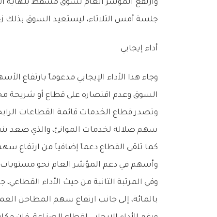
‬جلسة‭ ‬أمس‭ ‬الثلاثاء،‭ ‬ليستعيد‭ ‬السوق‭ ‬بذلك‭ ‬زخماً‭ ‬صعودياً‭ ‬مدفوعاً‭ ‬بتحركات‭ ‬إيجابية‭ ‬في‭ ‬عدد‭ ‬من‭ ‬الأسهم‭ ‬الثقيلة‭ ‬والمؤثرة‭ ‬في‭ ‬مسار‭ ‬التداولات‭.‬
أداء‭ ‬إيجابي
‬السوق‭ ‬وعدم‭ ‬اقتصاره‭ ‬على‭ ‬قطاع‭ ‬أو‭ ‬شريحة‭ ‬محددة‭ ‬من‭ ‬الأسهم‭.‬
‬سهم‭ ‬صلالة‭ ‬لخدمات‭ ‬الموانئ،‭ ‬والذي‭ ‬صعد‭ ‬بنسبة‭ ‬9‭.‬92‭ ‬بالمائة،‭ ‬ليكون‭ ‬من‭ ‬أبرز‭ ‬المحركات‭ ‬الإيجابية‭ ‬في‭ ‬السوق‭ ‬خلال‭ ‬تعاملات‭ ‬اليوم‭.‬
‬وأسهم‭ ‬في‭ ‬دعم‭ ‬المؤشر‭ ‬العام‭ ‬نحو‭ ‬مستويات‭ ‬أعلى‭.‬
‬بالمائة،‭ ‬إلى‭ ‬جانب‭ ‬ارتفاع‭ ‬سهم‭ ‬المطاحن‭ ‬العمانية‭ ‬القيادي‭ ‬بنسبة‭ ‬4‭.‬26‭ ‬بالمائة،‭ ‬ما‭ ‬منح‭ ‬القطاع‭ ‬دعماً‭ ‬إضافياً‭ ‬خلال‭ ‬الجلسة‭.‬