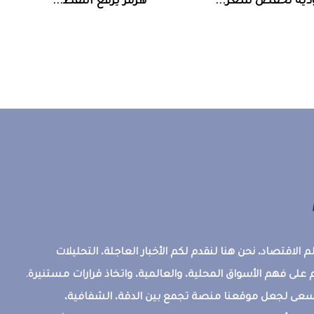
ض سعر ...
‮‬هرمز‮‬‭ ‬يرفع‭ ‬النفط‭ ...
 الاقتصاد، نحن هنا لنقدم لكم الأخبار العاجلة، التحليلات
على فهم الأسواق المحلية، والعالمية، واتخاذ قرارات مستنيرة.
ونسعى لجعل موقعنا منصة تجمع بين الدقة، الشفافية،