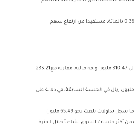
وعلى‭ ‬صعيد‭ ‬التداولات،‭ ‬شهدت‭ ‬الجلسة‭ ‬نشاطاً‭ ‬لافتاً،‭ ‬حيث‭ ‬ارتفع‭ ‬حجم‭ ‬التداولات‭ ‬بنسبة‭ ‬33‭.‬13‭ ‬بالمائة‭ ‬ليصل‭ ‬إلى‭ ‬310‭.‬47‭ ‬مليون‭ ‬ورقة‭ ‬مالية،‭ ‬مقارنة‭ ‬مع‭ ‬233‭.‬21‭