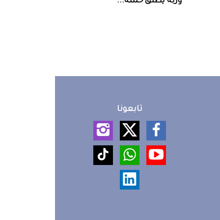
‮‬وربة‮‬‭ ‬يطلق‭ ‬حملة‭ ...
تابعونا