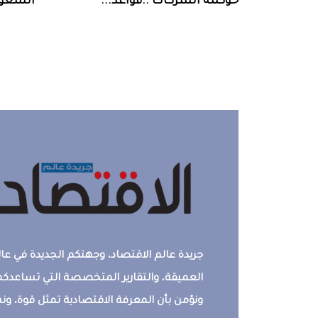
حوكمة‭ ‬الشركات‭.. ‬قواعد‭ ...
السعودية‭ ‬تخف‭‬‭
جريدة عالم الاقتصاد، وجهتكم الجديدة في عالم
العميقة، والتقارير المتخصصة التي تساعدكم 
ونؤمن بأن المعرفة الاقتصادية تمثل قوة، 