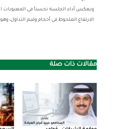
‬الارتفاع‭ ‬الملحوظ‭ ‬في‭ ‬أحجام‭ ‬وقيم‭ ‬التداول،‭ ‬وهو‭ ‬ما‭ ‬قد‭ ‬يمنح‭ ‬السوق‭ ‬أرضية‭ ‬أقوى‭ ‬لمواصلة‭ ‬التحسن‭ ‬خلال‭ ‬الجلسات‭ ‬المقبلة‭ ‬إذا‭ ‬استمر‭ ‬الزخم‭ ‬الحالي‭.‬
مقالات ذات صلة