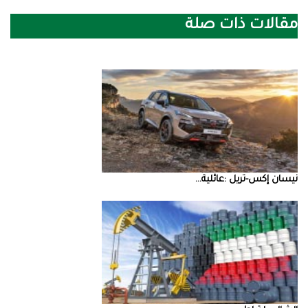
مقالات ذات صلة
نيسان‭ ‬إكس‭-‬تريل‭: ‬عائلية‭ ...