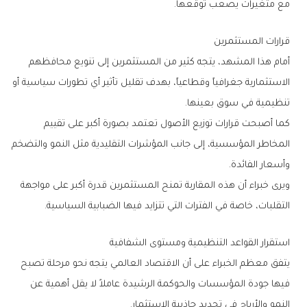
‬مع‭ ‬متغيرات‭ ‬يصعب‭ ‬توقعها‭.‬
قرارات‭ ‬المستثمرين
‬تنظيمية‭ ‬في‭ ‬سوق‭ ‬بعينها‭.‬
‬وأسعار‭ ‬الفائدة‭.‬
‬التقلبات،‭ ‬خاصة‭ ‬في‭ ‬الفترات‭ ‬التي‭ ‬تتزايد‭ ‬فيها‭ ‬الضبابية‭ ‬السياسية‭.‬
استقرار‭ ‬القواعد‭ ‬التنظيمية‭ ‬ومستوى‭ ‬الشفافية
‬النمو‭ ‬والأرباح‭ ‬في‭ ‬تحديد‭ ‬جاذبية‭ ‬الاستثمار‭.‬