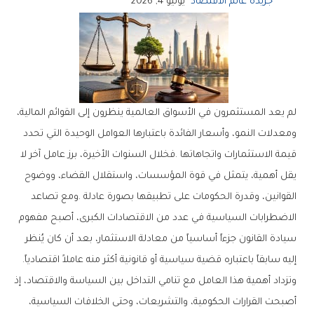
جريدة عالم الاقتصاد
يوليو 4, 2026
‬إليه‭ ‬سابقاً‭ ‬باعتباره‭ ‬قضية‭ ‬سياسية‭ ‬أو‭ ‬قانونية‭ ‬أكثر‭ ‬منه‭ ‬عاملاً‭ ‬اقتصادياً‭.‬