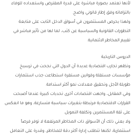
‬بالتزاماته‭ ‬وفق‭ ‬إطار‭ ‬قانوني‭ ‬واضح‭.‬
‬تقييم‭ ‬المخاطر‭ ‬الائتمانية‭.‬
الدروس‭ ‬التاريخية
‬طويلة‭ ‬الأجل‭ ‬وتحقيق‭ ‬معدلات‭ ‬نمو‭ ‬أكثر‭ ‬استدامة‭.‬
‬على‭ ‬ثقة‭ ‬المستثمرين‭ ‬وتكلفة‭ ‬التمويل‭.‬