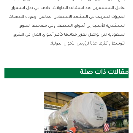
‬الأوسط‭ ‬وأكثرها‭ ‬جذباً‭ ‬لرؤوس‭ ‬الأموال‭ ‬الدولية‭.‬
مقالات ذات صلة