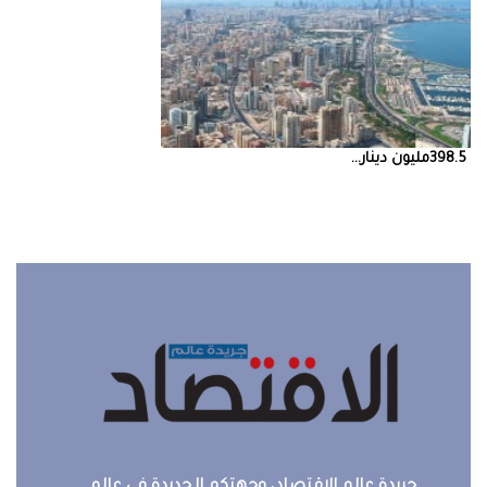
398.5‭ ‬مليون‭ ‬دينار‭ ...