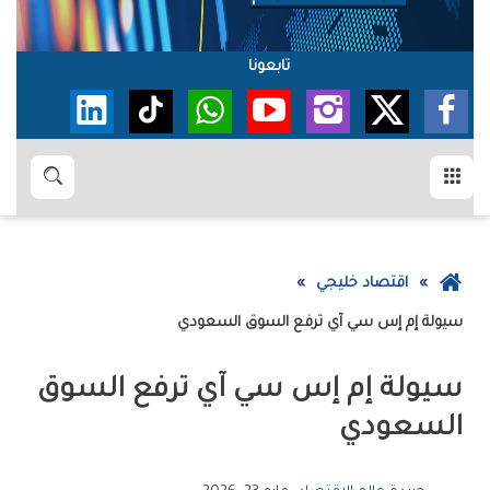
تابعونا
القائمة
بحث
عودة
اقتصاد خليجي
إلى
سيولة‭ ‬‮‬إم‭ ‬إس‭ ‬سي‭ ‬آي‮‬‭ ‬ترفع‭ ‬السوق‭ ‬السعودي
الصفحة
الرئيسية
‬السعودي