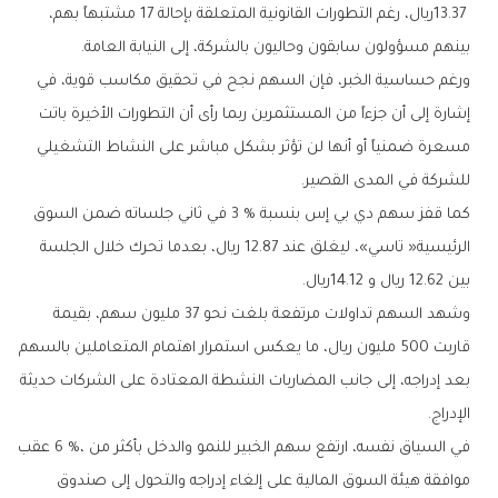
‬بينهم‭ ‬مسؤولون‭ ‬سابقون‭ ‬وحاليون‭ ‬بالشركة،‭ ‬إلى‭ ‬النيابة‭ ‬العامة‭.‬
‬للشركة‭ ‬في‭ ‬المدى‭ ‬القصير‭.‬
‬بين‭ ‬12‭.‬62‭ ‬ريال‭ ‬و14‭.‬12‭ ‬ريال‭.‬
‬الإدراج‭.‬