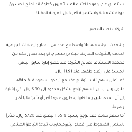
‬مرونة‭ ‬تشغيلية‭ ‬واستثمارية‭ ‬أكبر‭ ‬خلال‭ ‬المرحلة‭ ‬المقبلة‭.‬
شركات‭ ‬تحت‭ ‬المجهر
‬الجلسة‭ ‬على‭ ‬ارتفاع‭ ‬طفيف‭ ‬عند‭ ‬11‭.‬91‭ ‬ريال‭.‬
كما‭ ‬أعلن‭ ‬سهم‭ ‬أنابيب‭ ‬توقيع‭ ‬عقد‭ ‬مع‭ ‬أرامكو‭ ‬السعودية‭ ‬بقيمة‭ ‬48‭
‬وضوحاً‭.‬