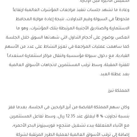
‬الخميس‭ ‬الأخيرة‭ ‬قبل‭ ‬الإجازة‭.‬
‬انعكس‭ ‬بوضوح‭ ‬على‭ ‬أحجام‭ ‬التداول‭ ‬التي‭ ‬شهدتها‭ ‬السوق‭ ‬خلال‭ ‬الجلسة‭.‬
‬بعد‭ ‬عطلة‭ ‬العيد‭.‬
المملكة‭ ‬تبرز