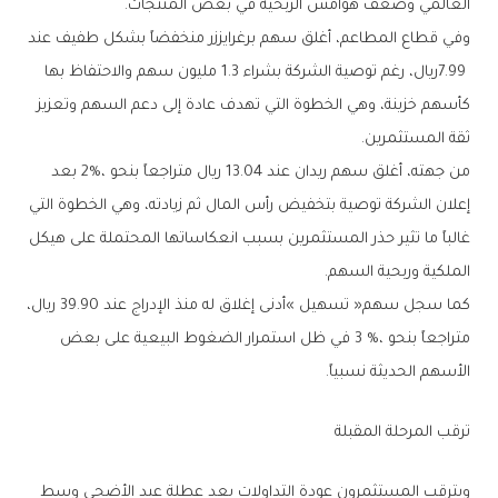
‬العالمي‭ ‬وضعف‭ ‬هوامش‭ ‬الربحية‭ ‬في‭ ‬بعض‭ ‬المنتجات‭.‬
‬ثقة‭ ‬المستثمرين‭.‬
‬الملكية‭ ‬وربحية‭ ‬السهم‭.‬
‬الأسهم‭ ‬الحديثة‭ ‬نسبياً‭.‬
ترقب‭ ‬المرحلة‭ ‬المقبلة