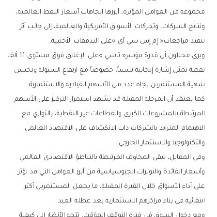
‬تنفيذ‭ ‬مراجعات‭ ‬‮«‬إم‭ ‬إس‭ ‬سي‭ ‬آي‮»‬‭ ‬على‭ ‬التدفقات‭ ‬الأجنبية‭.‬
‬شهية‭ ‬المستثمرين‭ ‬تجاه‭ ‬عدد‭ ‬من‭ ‬الأسهم‭ ‬القيادية‭ ‬والاستثمارية‭.‬
‬والتكنولوجيا‭ ‬والاستثمار‭ ‬الخارجي‭.‬
‬انتقائية‭ ‬في‭ ‬بناء‭ ‬مراكزهم‭ ‬الاستثمارية‭ ‬بعد‭ ‬عطلة‭ ‬العيد‭.‬