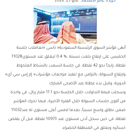
جريدة عالم الاقتصاد
مايو 23, 2026
‬الخميس‭ ‬على‭ ‬ارتفاع‭ ‬بلغت‭ ‬نسبته‭ ‬0‭.‬4‭ %‬،‭ ‬ليغلق‭ ‬عند‭ ‬مستوى‭ ‬11028‭
‬وارتفاع‭ ‬السيولة،‭ ‬بالتزامن‭ ‬مع‭ ‬تنفيذ‭ ‬مراجعات‭ ‬مؤشرات‭ ‬‮«‬إم‭ ‬إس‭ ‬سي‭ ‬آي‮»‬‭
‬الدورية،‭ ‬وقبل‭ ‬بدء‭ ‬عطلة‭ ‬عيد‭ ‬الأضحى‭ ‬المبارك‭.‬
‬ضمن‭ ‬نطاق‭ ‬واسع‭ ‬نسبياً،‭ ‬بعدما‭ ‬لامس‭ ‬أعلى‭ ‬مستوى‭ ‬له‭ ‬عند‭ ‬11032‭
‬خسائره‭ ‬ويغلق‭ ‬في‭ ‬المنطقة‭ ‬الخضراء‭.‬