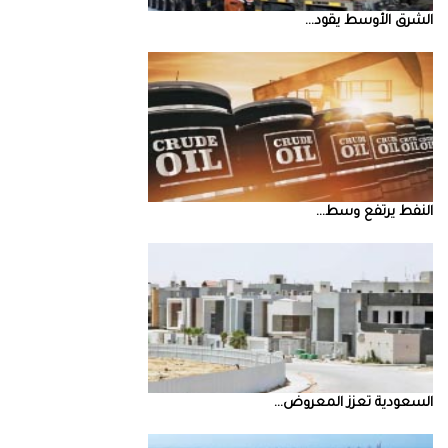
الشرق‭ ‬الأوسط‭ ‬يقود‭ ...
النفط‭ ‬يرتفع‭ ‬وسط‭ ...
السعودية‭ ‬تعزز‭ ‬المعروض‭ ...