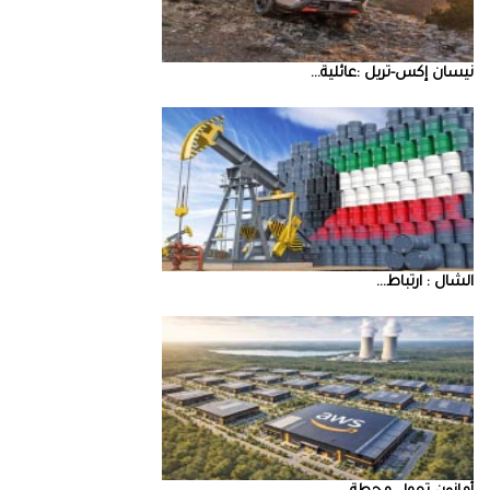
نيسان‭ ‬إكس‭-‬تريل‭: ‬عائلية‭ ...
‮‬الشال‮ ‬‭: ‬ارتباط‭ ...