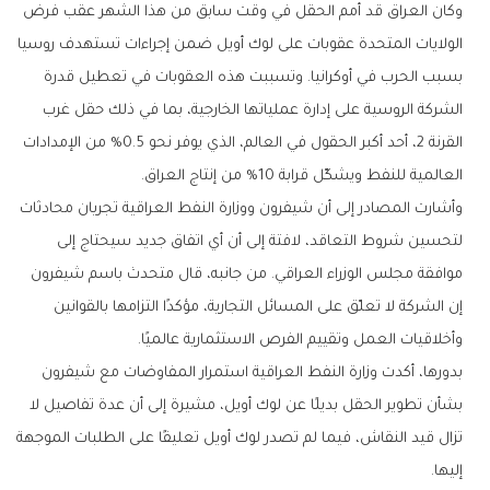
وكان العراق قد أمم الحقل في وقت سابق من هذا الشهر عقب فرض
الولايات المتحدة عقوبات على لوك أويل ضمن إجراءات تستهدف روسيا
بسبب الحرب في أوكرانيا. وتسببت هذه العقوبات في تعطيل قدرة
الشركة الروسية على إدارة عملياتها الخارجية، بما في ذلك حقل غرب
القرنة 2، أحد أكبر الحقول في العالم، الذي يوفر نحو 0.5% من الإمدادات
العالمية للنفط ويشكّل قرابة 10% من إنتاج العراق.
وأشارت المصادر إلى أن شيفرون ووزارة النفط العراقية تجريان محادثات
لتحسين شروط التعاقد، لافتة إلى أن أي اتفاق جديد سيحتاج إلى
موافقة مجلس الوزراء العراقي. من جانبه، قال متحدث باسم شيفرون
إن الشركة لا تعلّق على المسائل التجارية، مؤكدًا التزامها بالقوانين
وأخلاقيات العمل وتقييم الفرص الاستثمارية عالميًا.
بدورها، أكدت وزارة النفط العراقية استمرار المفاوضات مع شيفرون
بشأن تطوير الحقل بديلًا عن لوك أويل، مشيرة إلى أن عدة تفاصيل لا
تزال قيد النقاش، فيما لم تصدر لوك أويل تعليقًا على الطلبات الموجهة
إليها.