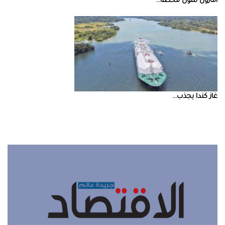
أمازون‭ ‬تمول‭ ‬محطة‭ ...
غاز‭ ‬كندا‭ ‬يجذب‭ ...