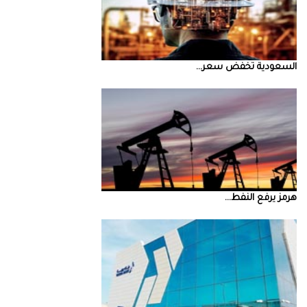
السعودية‭ ‬تخفض‭ ‬سعر‭ ...
‮‬هرمز‮‬‭ ‬يرفع‭ ‬النفط‭ ...