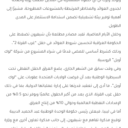
ويؤكد ويرث أن أي خطوة استثمارية في البلدين تتطلب رؤية واضحة
لجدوى العوائد والمخاطر المرتبطة بالمشروعات المطروحة، مشيرًا إلى
أهمية توفير بيئة تشغيلية تضمن استدامة الاستثمار على المدى
الطويل.
وخلال الأيام الماضية، تفيد مصادر مطلعة بأن شيفرون تضغط على
الحكومة العراقية لتحسين شروط العوائد في حقل “غرب القرنة 2”،
وذلك كشرط أساسي للمضي قدمًا في شراء المشروع من شركة “لوك
أويل” الروسية.
وفي وقت سابق من الشهر الجاري، يضع العراق الحقل النفطي تحت
السيطرة الوطنية بعد أن فرضت الولايات المتحدة عقوبات على “لوك
أويل”، ما أدى إلى تعقيد قدرتها على إدارة عملياتها الدولية، بما في ذلك
حقل غرب القرنة، الذي يعد من أكبر الحقول عالميًا ويوفر نحو 0.5% من
الإمدادات النفطية العالمية وحوالي 10% من إنتاج العراق.
أما في ليبيا، فيعلن رئيس حكومة الوحدة الوطنية عبد الحميد الدبيبة
توقيع مذكرة تفاهم مع شيفرون، إلى جانب مذكرة تعاون أخرى مع وزارة