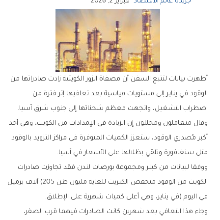
جريدة عالم الاقتصاد
فبراير 2, 2026
‬اضطراب‭ ‬التشغيل،‭ ‬واتجهت‭ ‬معظم‭ ‬شحناتها‭ ‬إلى‭ ‬جنوب‭ ‬شرق‭ ‬آسيا‭.‬
‬مثل‭ ‬سنغافورة‭ ‬وتلقي‭ ‬بظلالها‭ ‬على‭ ‬الأسعار‭ ‬في‭ ‬آسيا‭.‬
‬في‭ ‬اليوم‭) ‬في‭ ‬يناير،‭ ‬وهي‭ ‬أعلى‭ ‬كميات‭ ‬شهرية‭ ‬على‭ ‬الإطلاق‭.‬