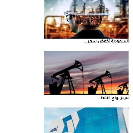
السعودية‭ ‬تخفض‭ ‬سعر‭ ...
‮‬هرمز‮‬‭ ‬يرفع‭ ‬النفط‭ ...