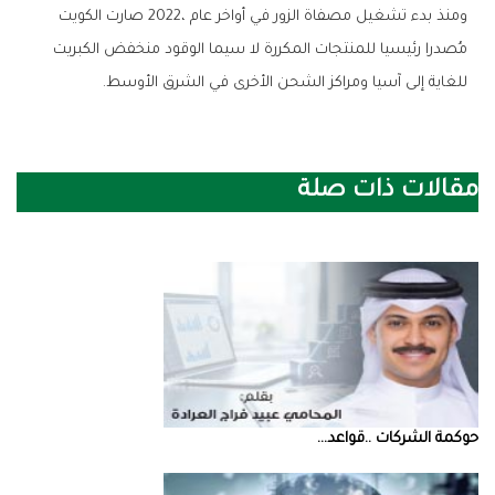
‬للغاية‭ ‬إلى‭ ‬آسيا‭ ‬ومراكز‭ ‬الشحن‭ ‬الأخرى‭ ‬في‭ ‬الشرق‭ ‬الأوسط‭.‬
مقالات ذات صلة
حوكمة‭ ‬الشركات‭.. ‬قواعد‭ ...