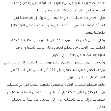
‬المصفاة‭ ‬التي‭ ‬تبلغ‭ ‬طاقتها‭ ‬615‭ ‬ألف‭ ‬برميل‭ ‬يوميا‭.‬
‬طاقتها‭ ‬تقريبا‭.‬
‬الارتفاع‮»‬،‭ ‬فضلا‭ ‬عن‭ ‬زيادة‭ ‬إنتاج‭ ‬التكرير‭.‬
‬الكويت‭ ‬على‭ ‬أساس‭ ‬سنوي‮»‬‭.‬
‬لقطر‭.‬