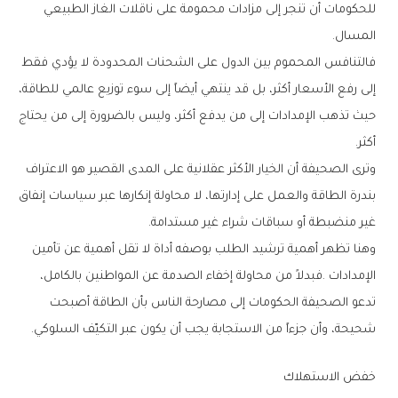
‬المسال‭.‬
‬أكثر‭.‬
‬غير‭ ‬منضبطة‭ ‬أو‭ ‬سباقات‭ ‬شراء‭ ‬غير‭ ‬مستدامة‭.‬
‬شحيحة،‭ ‬وأن‭ ‬جزءاً‭ ‬من‭ ‬الاستجابة‭ ‬يجب‭ ‬أن‭ ‬يكون‭ ‬عبر‭ ‬التكيّف‭ ‬السلوكي‭.‬
خفض‭ ‬الاستهلاك