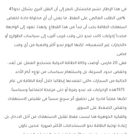
في‭ ‬هذا‭ ‬الإطار،‭ ‬تشير‭ ‬فايننشال‭ ‬تايمز‭ ‬إلى‭ ‬أن‭ ‬النقل‭ ‬البري‭ ‬يشكل‭ ‬نحو‭ ‬45‭
‬مضى‭.‬
‬وخفض‭ ‬الضغط‭ ‬على‭ ‬السوق‭.‬