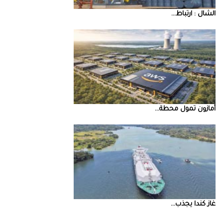
‮‬الشال‮ ‬‭: ‬ارتباط‭ ...
أمازون‭ ‬تمول‭ ‬محطة‭ ...
غاز‭ ‬كندا‭ ‬يجذب‭ ...