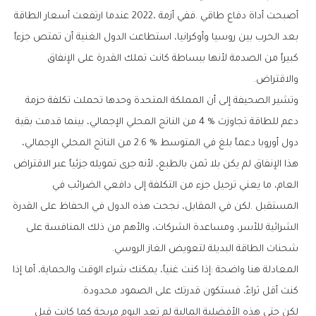
‬والاقتراض‭.‬
‬شحنات‭ ‬الطاقة‭ ‬البديلة‭ ‬لتعويض‭ ‬الغاز‭ ‬الروسي‭.‬
‬كنت‭ ‬أقل‭ ‬ثراءً،‭ ‬فستكون‭ ‬قدرتك‭ ‬على‭ ‬الصمود‭ ‬محدودة‭.‬