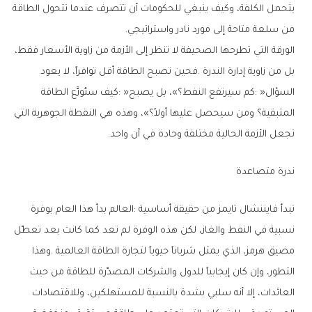
‬من‭ ‬سلعة‭ ‬متاحة‭ ‬إلى‭ ‬مورد‭ ‬نادر‭ ‬واستراتيجي‭.‬
‬تجعل‭ ‬الأزمة‭ ‬الحالية‭ ‬مختلفة‭ ‬وحادة‭ ‬في‭ ‬آن‭ ‬واحد‭.‬
ندرة‭ ‬متصاعدة