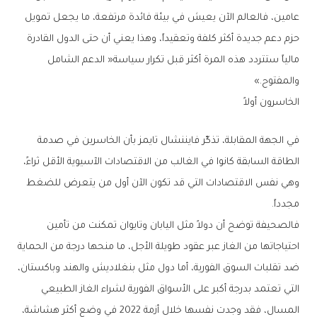
‬والمفتوح‮»‬‭.‬
الخاسرون‭ ‬أولاً
‬مجدداً‭.‬