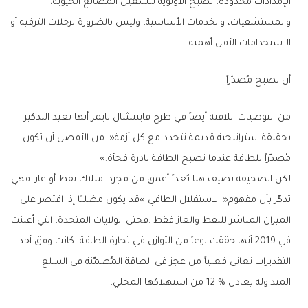
‬الاستخدامات‭ ‬الأقل‭ ‬أهمية‭.‬
أن‭ ‬تصبح‭ ‬مُصدّراً
‬مُصدّراً‭ ‬للطاقة‭ ‬عندما‭ ‬تصبح‭ ‬الطاقة‭ ‬نادرة‭ ‬فجأة‮»‬‭.‬
‬المتداولة‭ ‬يعادل‭ ‬12‭ % ‬من‭ ‬استهلاكها‭ ‬المحلي‭.‬