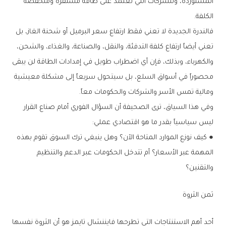
‬الكلفة‭.‬
‬ومالية‭ ‬تمس‭ ‬الأسر‭ ‬والشركات‭ ‬والحكومات‭ ‬معاً‭.‬
‬ليس‭ ‬سياسياً‭ ‬بقدر‭ ‬ما‭ ‬هو‭ ‬اقتصادي‭ ‬عملي‭:‬
‬والتقنين؟
ثمن‭ ‬الثروة