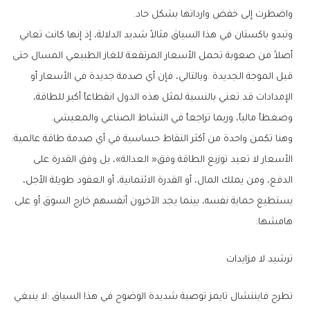
‬واضطرت‭ ‬إلى‭ ‬خفض‭ ‬وارداتها‭ ‬بشكل‭ ‬حاد‭.‬
‬وضغطاً‭ ‬مالياً،‭ ‬وربما‭ ‬تراجعاً‭ ‬في‭ ‬النشاط‭ ‬الصناعي‭ ‬والمعيشي‭.‬
وهنا‭ ‬تكمن‭ ‬واحدة‭ ‬من‭ ‬أكثر‭ ‬النقاط‭ ‬حساسية‭ ‬في‭ ‬أي‭ ‬صدمة‭ ‬طاقة‭ ‬عالمية‭:
‬هامشها‭.‬
ترشيد‭ ‬لا‭ ‬مزايدات