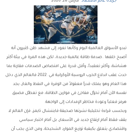
جريدة عالم الاقتصاد
مارس 28, 2026
‬هرمز‭ ‬فعلياً‭ ‬وعودة‭ ‬مخاطر‭ ‬الإمدادات‭ ‬إلى‭ ‬الواجهة‭.‬