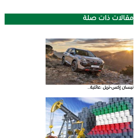
مقالات ذات صلة
نيسان‭ ‬إكس‭-‬تريل‭: ‬عائلية‭ ...