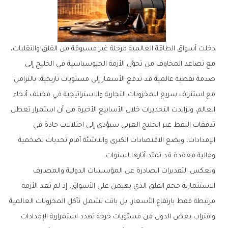
‬ومالية‭ ‬معقدة‭ ‬قد‭ ‬تمتد‭ ‬آثارها‭ ‬لسنوات‭.‬