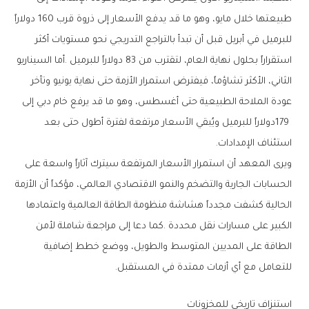
‬استئناف‭ ‬الإمدادات‭.‬
‬للتعامل‭ ‬مع‭ ‬أي‭ ‬أزمات‭ ‬ممتدة‭ ‬في‭ ‬المستقبل‭.‬
استنزاف‭ ‬تاريخي‭ ‬للمخزونات