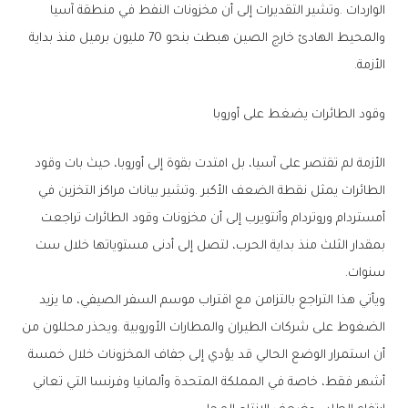
‬الأزمة‭.‬
وقود‭ ‬الطائرات‭ ‬يضغط‭ ‬على‭ ‬أوروبا
‬سنوات‭.‬