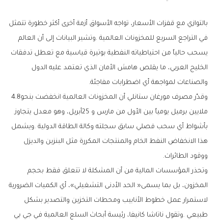
‬والصناعات‭ ‬لمواجهة‭ ‬أي‭ ‬اضطرابات‭ ‬مفاجئة‭.‬
وقدّر‭ ‬مصرف‭ ‬مورغان‭ ‬ستانلي‭ ‬أن‭ ‬المخزونات‭ ‬العالمية‭ ‬انخفضت‭ ‬بنحو‭ ‬4‭.‬8‭
‬ووقود‭ ‬الطائرات‭.‬