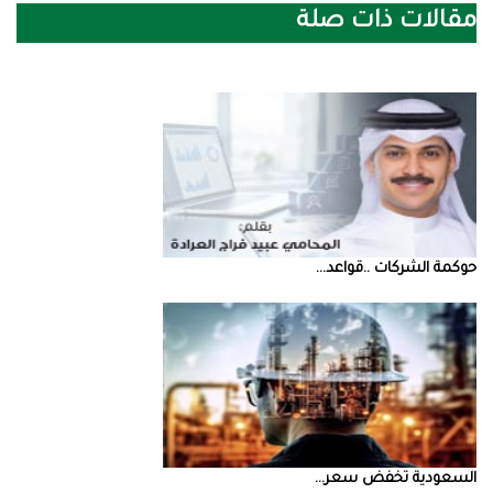
مقالات ذات صلة
حوكمة‭ ‬الشركات‭.. ‬قواعد‭ ...
السعودية‭ ‬تخفض‭ ‬سعر‭ ...