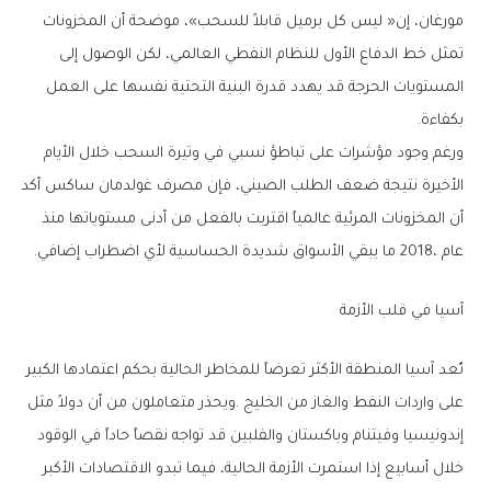
‬بكفاءة‭.‬
‬عام‭ ‬2018،‭ ‬ما‭ ‬يبقي‭ ‬الأسواق‭ ‬شديدة‭ ‬الحساسية‭ ‬لأي‭ ‬اضطراب‭ ‬إضافي‭.‬
آسيا‭ ‬في‭ ‬قلب‭ ‬الأزمة