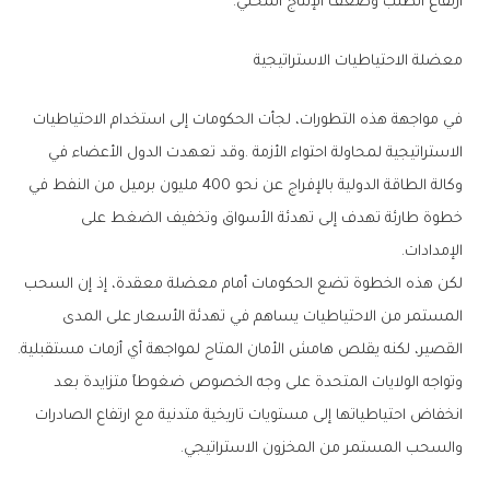
‬ارتفاع‭ ‬الطلب‭ ‬وضعف‭ ‬الإنتاج‭ ‬المحلي‭.‬
معضلة‭ ‬الاحتياطيات‭ ‬الاستراتيجية
‬الإمدادات‭.‬
‬القصير،‭ ‬لكنه‭ ‬يقلص‭ ‬هامش‭ ‬الأمان‭ ‬المتاح‭ ‬لمواجهة‭ ‬أي‭ ‬أزمات‭ ‬مستقبلية‭.
‬والسحب‭ ‬المستمر‭ ‬من‭ ‬المخزون‭ ‬الاستراتيجي‭.‬