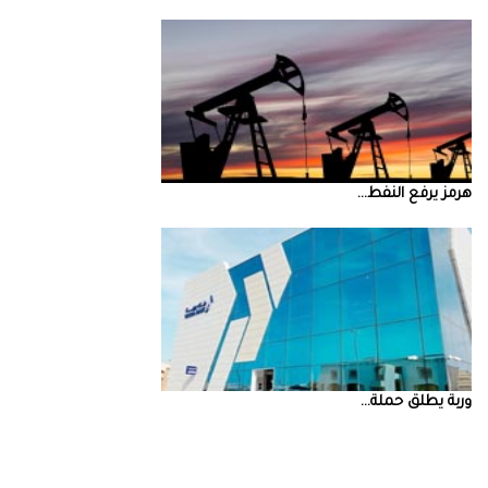
‮‬هرمز‮‬‭ ‬يرفع‭ ‬النفط‭ ...
‮‬وربة‮‬‭ ‬يطلق‭ ‬حملة‭ ...