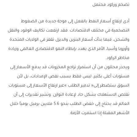
تضخم‭ ‬وركود‭ ‬محتمل
‬مخاطر‭ ‬الركود‭.‬
‬الأشهر‭ ‬المقبلة‭ ‬إذا‭ ‬استمرت‭ ‬الأزمة‭.‬