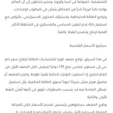
‬أهمية‭ ‬لإنتاج‭ ‬وتصدير‭ ‬النفط‭ ‬عالمياً‭.‬
سيناريو‭ ‬الأسعار‭ ‬القياسية
‬الأولى‭ ‬والثانية‭.‬