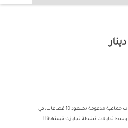
‬مشهد‭ ‬يعكس‭ ‬تحسن‭ ‬المزاج‭ ‬الاستثماري‭ ‬وعودة‭ ‬النشاط‭ ‬الشرائي‭ ‬إلى‭ ‬عدد‭ ‬من‭ ‬الأسهم‭ ‬القيادية‭ ‬والتشغيلية،‭ ‬وسط‭ ‬تداولات‭ ‬نشطة‭ ‬تجاوزت‭ ‬قيمتها‭ ‬118‭