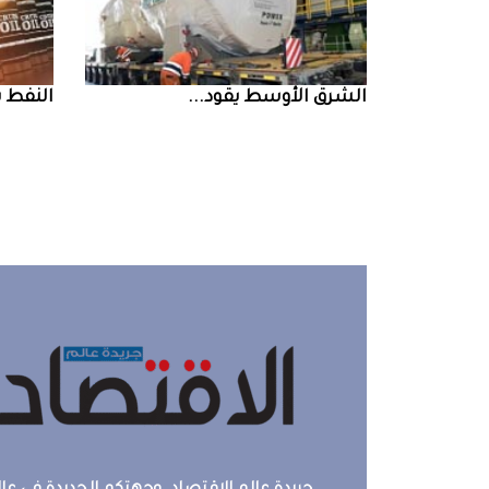
الشرق‭ ‬الأوسط‭ ‬يقود‭ ...
النفط‭ ‬يرتفع‭ ‬وسط‭ ...