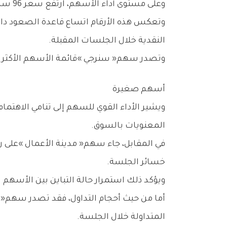
وعلى‭ ‬مستوى‭ ‬أداء‭ ‬الأسهم،‭ ‬ارتفع‭ ‬سعر‭ ‬96‭ ‬سهماً‭ ‬من‭ ‬إجمالي‭ ‬الأسهم‭ ‬المتداولة،‭ ‬مقابل‭ ‬تراجع‭ ‬26‭ ‬سهماً،‭ ‬فيما‭ ‬استقرت‭ ‬أسعار‭ ‬10‭ ‬أسهم‭ ‬دون‭ ‬تغيير‭.‬
‬النقدية‭ ‬خلال‭ ‬الجلسات‭ ‬المقبلة‭.‬
وتصدر‭ ‬سهم‭ ‬‮«‬سنرجي‮»‬‭ ‬قائمة‭ ‬الأسهم‭ ‬الأكثر‭ ‬ارتفاعاً‭ ‬بعدما‭ ‬قفز‭ ‬بنسبة‭ ‬12‭.‬82‭ %‬،‭ ‬مستفيداً‭ ‬من‭ ‬نشاط‭ ‬شرائي‭ ‬ملحوظ‭ ‬دفعه‭ ‬إلى‭ ‬صدارة‭ ‬الرابحين‭.‬
أسهم‭ ‬صغيرة
‬المعنويات‭ ‬بالسوق‭.‬
‬خسائر‭ ‬الجلسة‭.‬
ويؤكد‭ ‬ذلك‭ ‬استمرار‭ ‬حالة‭ ‬التباين‭ ‬بين‭ ‬الأسهم‭ ‬المدرجة،‭ ‬في‭ ‬ظل‭ ‬اختلاف‭ ‬المحفزات‭ ‬التشغيلية‭ ‬والمالية‭ ‬لكل‭ ‬شركة‭.‬
‬المتداولة‭ ‬خلال‭ ‬الجلسة‭.‬