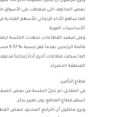
‬بعض‭ ‬المخاوف‭ ‬التي‭ ‬ضغطت‭ ‬على‭ ‬الأسواق‭ ‬خلال‭ ‬الفترة‭ ‬الماضية‭.‬
‬الأساسيات‭ ‬القوية
‬قائمة‭ ‬الرابحين‭ ‬بعدما‭ ‬قفز‭ ‬بنسبة‭ ‬9‭.‬57‭ %‬،‭ ‬مستفيداً‭ ‬من‭ ‬الأداء‭ ‬اللافت‭ ‬لبعض‭ ‬الأسهم‭ ‬المكونة‭ ‬له‭.‬
‬المنطقة‭ ‬الخضراء‭.‬
قطاع‭ ‬التأمين
‬استقر‭ ‬قطاع‭ ‬المنافع‭ ‬دون‭ ‬تغيير‭ ‬يذكر‭.‬
ويرى‭ ‬محللون‭ ‬أن‭ ‬التراجع‭ ‬المحدود‭ ‬لبعض‭ ‬القطاعات‭ ‬يعد‭ ‬أمراً‭ ‬طبيعياً‭ ‬في‭ ‬ظل‭ ‬عمليات‭ ‬جني‭ ‬الأرباح‭ ‬وإعادة‭ ‬توزيع‭ ‬السيولة‭ ‬بين‭ ‬الأسهم‭ ‬المختلفة‭.‬