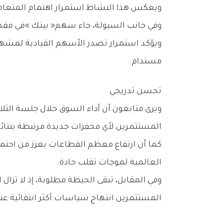
ويعكس‭ ‬هذا‭ ‬النشاط‭ ‬استمرار‭ ‬اهتمام‭ ‬المتعاملين‭ ‬بالأسهم‭ ‬العقارية‭ ‬التي‭ ‬تشهد‭ ‬تداولات‭ ‬نشطة‭ ‬خلال‭ ‬الفترة‭ ‬الأخيرة‭.‬
وفي‭ ‬جانب‭ ‬السيولة،‭ ‬جاء‭ ‬سهم‭ ‬‮«‬بيتك‮»‬‭ ‬في‭ ‬مقدمة‭ ‬الأسهم‭ ‬الأكثر‭ ‬استحواذاً‭ ‬على‭ ‬الأموال‭ ‬المتداولة،‭ ‬بعدما‭ ‬بلغت‭ ‬قيمة‭ ‬التداولات‭ ‬عليه‭ ‬نحو‭ ‬16‭.‬15‭ ‬مليون‭ ‬دينار‭.‬
‬مستدام‭.‬
تحسن‭ ‬تدريجي
‬المستثمرين‭ ‬لأي‭ ‬محفزات‭ ‬جديدة‭ ‬مرتبطة‭ ‬بنتائج‭ ‬الأعمال‭ ‬أو‭ ‬التطورات‭ ‬الاقتصادية‭.‬
‬العالمية‭ ‬لموجات‭ ‬تقلب‭ ‬حادة‭.‬
‬المستثمرين‭ ‬انتهاج‭ ‬سياسات‭ ‬أكثر‭ ‬انتقائية‭ ‬عند‭ ‬بناء‭ ‬المراكز‭ ‬الاستثمارية‭.‬