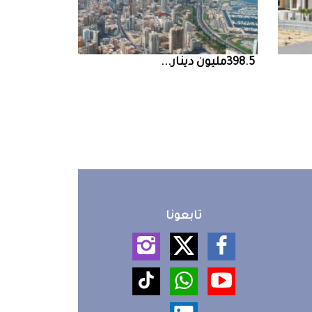
398.5‭ ‬مليون‭ ‬دينار‭ ...
تابعونا