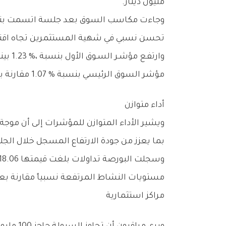
‬مليون‭ ‬دينار‭.‬
‬تحسن‭ ‬نسبي‭ ‬في‭ ‬شهية‭ ‬المستثمرين‭ ‬تجاه‭ ‬اقتناص‭ ‬الفرص‭ ‬السعرية،‭ ‬وهو‭ ‬ما‭ ‬انعكس‭ ‬بوضوح‭ ‬على‭ ‬اتساع‭ ‬قاعدة‭ ‬الأسهم‭ ‬الرابحة‭ ‬مقارنة‭ ‬بالخاسرة‭.‬
‬مؤشر‭ ‬السوق‭ ‬الرئيسي‭ ‬بنسبة‭ ‬1‭.‬07‭ % ‬مقارنة‭ ‬بإغلاق‭ ‬الجلسة‭ ‬السابقة‭.‬
أداء‭ ‬متوازن
‬بما‭ ‬يعزز‭ ‬من‭ ‬جودة‭ ‬الارتفاع‭ ‬المسجل‭ ‬خلال‭ ‬الجلسة‭.‬
‬مستويات‭ ‬النشاط‭ ‬المرتفعة‭ ‬نسبياً‭ ‬مقارنة‭ ‬بعدد‭ ‬من‭ ‬الجلسات‭ ‬السابقة‭.‬
مراكز‭ ‬استثمارية