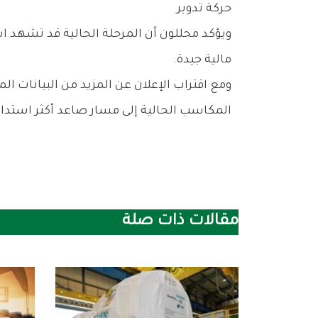
حركة‭ ‬تدوير
‬مالية‭ ‬جيدة‭.‬
‬المكاسب‭ ‬الحالية‭ ‬إلى‭ ‬مسار‭ ‬صاعد‭ ‬أكثر‭ ‬استدامة‭ ‬خلال‭ ‬الفترة‭ ‬المقبلة‭.‬
مقالات ذات صلة