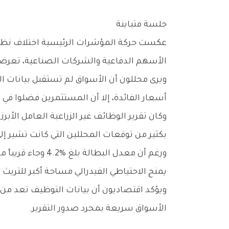
جلسة‭ ‬متباينة
‬الأسهم‭ ‬الدفاعية‭ ‬والشركات‭ ‬الصناعية،‭ ‬تعرضت‭ ‬أسهم‭ ‬التكنولوجيا‭ ‬لضغوط‭ ‬بيعية‭ ‬واضحة‭ ‬بعد‭ ‬موجة‭ ‬صعود‭ ‬قوية‭ ‬استمرت‭ ‬منذ‭ ‬بداية‭ ‬العام‭.‬
‬أسعار‭ ‬الفائدة،‭ ‬إلا‭ ‬أن‭ ‬المستثمرين‭ ‬فضلوا‭ ‬في‭ ‬الوقت‭ ‬نفسه‭ ‬جني‭ ‬الأرباح‭ ‬من‭ ‬بعض‭ ‬الأسهم‭ ‬التي‭ ‬سجلت‭ ‬ارتفاعات‭ ‬قياسية‭ ‬خلال‭ ‬الأشهر‭ ‬الماضية‭.‬
‬بكثير‭ ‬من‭ ‬توقعات‭ ‬المحللين‭ ‬التي‭ ‬كانت‭ ‬تشير‭ ‬إلى‭ ‬نحو‭ ‬110‭ ‬آلاف‭ ‬وظيفة‭.‬
‬يمنح‭ ‬الاحتياطي‭ ‬الفيدرالي‭ ‬مساحة‭ ‬أكبر‭ ‬للتريث‭ ‬قبل‭ ‬اتخاذ‭ ‬أي‭ ‬قرار‭ ‬جديد‭ ‬بشأن‭ ‬أسعار‭ ‬الفائدة‭.‬
‬الأسواق‭ ‬سريعة‭ ‬بمجرد‭ ‬صدور‭ ‬التقرير‭.‬