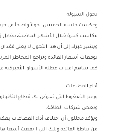
تحول‭ ‬السيولة
‬مكاسب‭ ‬كبيرة‭ ‬خلال‭ ‬الأشهر‭ ‬الماضية،‭ ‬مقابل‭ ‬زيادة‭ ‬الاستثمارات‭ ‬في‭ ‬الأسهم‭ ‬الصناعية‭ ‬والقطاعات‭ ‬الدفاعية‭.‬
‬توقعات‭ ‬أسعار‭ ‬الفائدة‭ ‬وتراجع‭ ‬المخاطر‭ ‬المرتبطة‭ ‬بالتضخم‭.‬
كما‭ ‬ساهم‭ ‬اقتراب‭ ‬عطلة‭ ‬الأسواق‭ ‬الأميركية‭ ‬في‭ ‬زيادة‭ ‬عمليات‭ ‬إعادة‭ ‬التوازن‭ ‬داخل‭ ‬المحافظ‭ ‬الاستثمارية،‭ ‬وهو‭ ‬ما‭ ‬رفع‭ ‬أحجام‭ ‬التداول‭ ‬في‭ ‬بعض‭ ‬القطاعات‭.‬
أداء‭ ‬القطاعات
‬وبعض‭ ‬شركات‭ ‬الطاقة‭.‬
‬من‭ ‬تباطؤ‭ ‬الفائدة‭ ‬وتلك‭ ‬التي‭ ‬ارتفعت‭ ‬أسعارها‭ ‬إلى‭ ‬مستويات‭ ‬تجعلها‭ ‬أكثر‭ ‬عرضة‭ ‬لعمليات‭ ‬جني‭ ‬الأرباح‭.‬