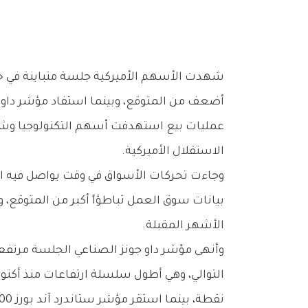
‬الاستقلال‭ ‬الأميركية‭.‬
‬الأشهر‭ ‬المقبلة‭.‬
‬نقطة،‭ ‬بينما‭ ‬استقر‭ ‬مؤشر‭ ‬ستاندرد‭ ‬آند‭ ‬بورز‭ ‬500‭ ‬بالقرب‭ ‬من‭ ‬مستويات‭ ‬الإغلاق‭ ‬السابقة‭ ‬متراجعاً‭ ‬بصورة‭ ‬طفيفة‭.‬