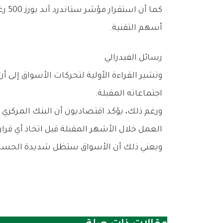
‬أسهم‭ ‬التقنية‭.‬
رسائل‭ ‬الفيدرالي
‬اجتماعاته‭ ‬المقبلة‭.‬
‬العمل‭ ‬خلال‭ ‬الأشهر‭ ‬المقبلة‭ ‬قبل‭ ‬اتخاذ‭ ‬أي‭ ‬قرار‭ ‬جديد‭.‬
ويعني‭ ‬ذلك‭ ‬أن‭ ‬الأسواق‭ ‬ستظل‭ ‬شديدة‭ ‬الحساسية‭ ‬لأي‭ ‬بيانات‭ ‬اقتصادية‭ ‬جديدة،‭ ‬لأن‭ ‬كل‭ ‬تقرير‭ ‬قد‭ ‬يغير‭ ‬توقعات‭ ‬المستثمرين‭ ‬بشأن‭ ‬أسعار‭ ‬الفائدة‭.‬