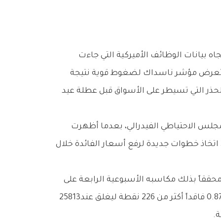
‬التوالي،‭ ‬وهي‭ ‬أطول‭ ‬سلسلة‭ ‬ارتفاعات‭ ‬منذ‭ ‬أكتوبر‭ ‬2024‭. ‬وفي‭ ‬المقابل،‭ ‬تراجع‭ ‬مؤشر‭ ‬ناسداك‭ ‬المجمع‭ ‬بنسبة‭ ‬0‭.‬87‭% ‬فاقداً‭ ‬أكثر‭ ‬من‭ ‬226‭ ‬نقطة‭ ‬ليغلق‭ ‬عند‭ ‬25813‭