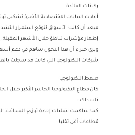
رهانات‭ ‬الفائدة
أعادت‭ ‬البيانات‭ ‬الاقتصادية‭ ‬الأخيرة‭ ‬تشكيل‭ ‬توقعات‭ ‬المستثمرين‭ ‬بشأن‭ ‬مسار‭ ‬أسعار‭ ‬الفائدة‭ ‬خلال‭ ‬النصف‭ ‬الثاني‭ ‬من‭ ‬العام‭.‬
‬إظهار‭ ‬مؤشرات‭ ‬تباطؤ‭ ‬خلال‭ ‬الأشهر‭ ‬المقبلة‭.‬
‬شركات‭ ‬التكنولوجيا‭ ‬التي‭ ‬كانت‭ ‬قد‭ ‬سجلت‭ ‬بالفعل‭ ‬مكاسب‭ ‬كبيرة‭ ‬خلال‭ ‬الفترة‭ ‬الماضية‭.‬
ضغط‭ ‬التكنولوجيا
‬ناسداك‭.‬
‬قطاعات‭ ‬أقل‭ ‬تقلباً‭.‬