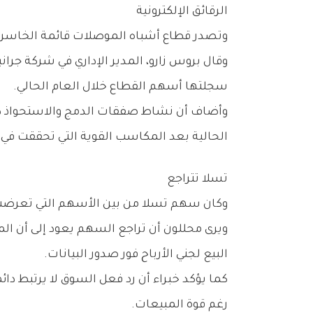
الرقائق‭ ‬الإلكترونية
وتصدر‭ ‬قطاع‭ ‬أشباه‭ ‬الموصلات‭ ‬قائمة‭ ‬الخاسرين‭ ‬للجلسة‭ ‬الثانية‭ ‬على‭ ‬التوالي،‭ ‬بعدما‭ ‬تعرضت‭ ‬أسهم‭ ‬شركات‭ ‬الرقائق‭ ‬لموجة‭ ‬بيع‭ ‬قوية‭.‬
‬سجلتها‭ ‬أسهم‭ ‬القطاع‭ ‬خلال‭ ‬العام‭ ‬الحالي‭.‬
‬الحالية‭ ‬بعد‭ ‬المكاسب‭ ‬القوية‭ ‬التي‭ ‬تحققت‭ ‬في‭ ‬الأشهر‭ ‬الماضية‭.‬
تسلا‭ ‬تتراجع
وكان‭ ‬سهم‭ ‬تسلا‭ ‬من‭ ‬بين‭ ‬الأسهم‭ ‬التي‭ ‬تعرضت‭ ‬لضغوط،‭ ‬رغم‭ ‬إعلان‭ ‬الشركة‭ ‬تحقيق‭ ‬مبيعات‭ ‬فصلية‭ ‬تجاوزت‭ ‬توقعات‭ ‬الأسواق‭.‬
‬البيع‭ ‬لجني‭ ‬الأرباح‭ ‬فور‭ ‬صدور‭ ‬البيانات‭.‬
‬رغم‭ ‬قوة‭ ‬المبيعات‭.‬