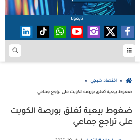
تابعونا
القائمة
بحث
عودة
اقتصاد خليجي
إلى
ضغوط‭ ‬بيعية‭ ‬تُغلق‭ ‬بورصة‭ ‬الكويت‭ ‬على‭ ‬تراجع‭ ‬جماعي
الصفحة
الرئيسية
‬على‭ ‬تراجع‭ ‬جماعي