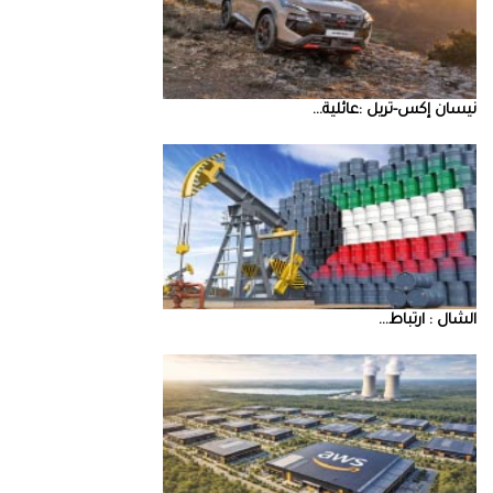
نيسان‭ ‬إكس‭-‬تريل‭: ‬عائلية‭ ...
‮‬الشال‮ ‬‭: ‬ارتباط‭ ...