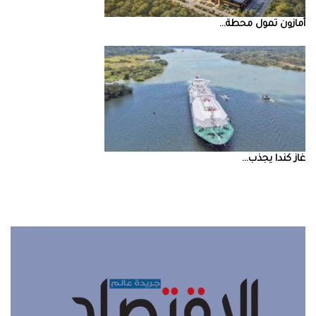
أمازون‭ ‬تمول‭ ‬محطة‭ ...
غاز‭ ‬كندا‭ ‬يجذب‭ ...