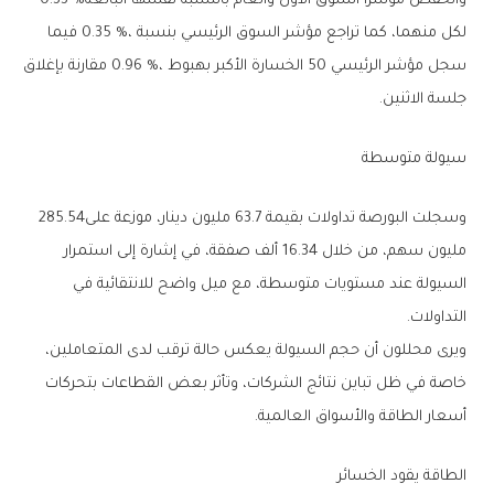
وانخفض‭ ‬مؤشرا‭ ‬السوق‭ ‬الأول‭ ‬والعام‭ ‬بالنسبة‭ ‬نفسها‭ ‬البالغة‭ ‬0‭.‬33‭ %
‬جلسة‭ ‬الاثنين‭.‬
سيولة‭ ‬متوسطة
وسجلت‭ ‬البورصة‭ ‬تداولات‭ ‬بقيمة‭ ‬63‭.‬7‭ ‬مليون‭ ‬دينار،‭ ‬موزعة‭ ‬على‭ ‬285‭.‬54‭
‬التداولات‭.‬
‬أسعار‭ ‬الطاقة‭ ‬والأسواق‭ ‬العالمية‭.‬
الطاقة‭ ‬يقود‭ ‬الخسائر