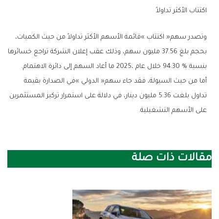
اكتتاب‭ ‬الأكثر‭ ‬تداولاً
‬بنسبة‭ ‬94.30‭ % ‬خلال‭ ‬عام‭ ‬2025،‭ ‬ما‭ ‬أعاد‭ ‬السهم‭ ‬إلى‭ ‬دائرة‭ ‬الاهتمام‭.‬
‬على‭ ‬الأسهم‭ ‬التشغيلية‭.‬
مقالات ذات صلة