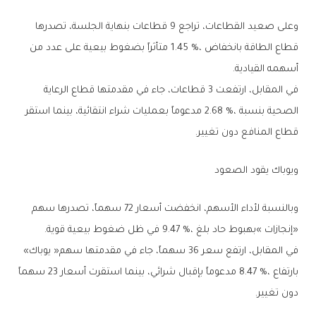
‬أسهمه‭ ‬القيادية‭.‬
‬قطاع‭ ‬المنافع‭ ‬دون‭ ‬تغيير‭.‬
ويوباك‭ ‬يقود‭ ‬الصعود
‬‮«‬إنجازات‮»‬‭ ‬بهبوط‭ ‬حاد‭ ‬بلغ‭ ‬9‭.‬47‭ %‬،‭ ‬في‭ ‬ظل‭ ‬ضغوط‭ ‬بيعية‭ ‬قوية‭.‬
في‭ ‬المقابل،‭ ‬ارتفع‭ ‬سعر‭ ‬36‭ ‬سهماً،‭ ‬جاء‭ ‬في‭ ‬مقدمتها‭ ‬سهم‭ ‬‮«‬يوباك‮»‬‭
‬دون‭ ‬تغيير‭.‬