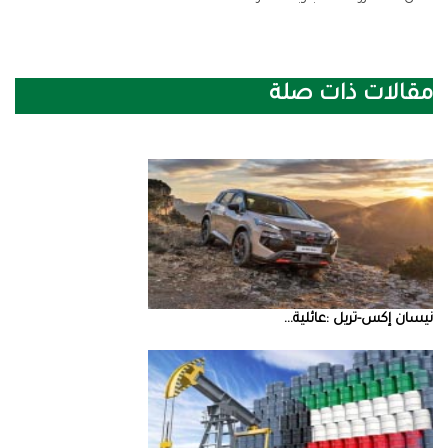
مقالات ذات صلة
نيسان‭ ‬إكس‭-‬تريل‭: ‬عائلية‭ ...