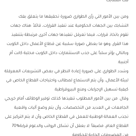
فك‭ ‬التشابك
‬أجنبية‭.‬
‬كيفية‭ ‬تسهيل‭ ‬الإجراءات‭ ‬ومنع‭ ‬البيروقراطية‭.‬
‬القطاع‭ ‬العام،‭ ‬مضيفاً‭: ‬لا‭ ‬يعقل‭ ‬أن‭ ‬تشكل‭ ‬الرواتب‭ ‬والدعوم‭ ‬قرابة‭ ‬70‭%
‬من‭ ‬المصروفات‭ ‬الجارية‭ ‬للحكومة‭.‬