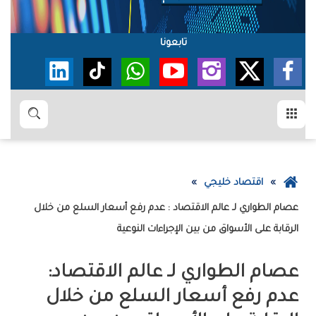
تابعونا
القائمة
بحث
عودة
اقتصاد خليجي
إلى
الصفحة
‬الرقابة‭ ‬على‭ ‬الأسواق‭ ‬من‭ ‬بين‭ ‬الإجراءات‭ ‬النوعية
الرئيسية
عصام‭ ‬الطواري‭ ‬لـ‭ ‬‮‬عالم‭ ‬الاقتصاد‮‬‭ :