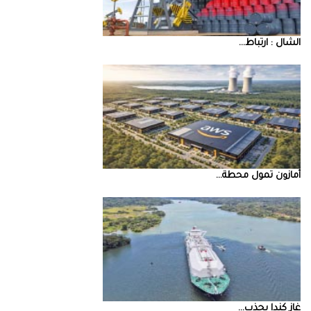
‮‬الشال‮ ‬‭: ‬ارتباط‭ ...
أمازون‭ ‬تمول‭ ‬محطة‭ ...
غاز‭ ‬كندا‭ ‬يجذب‭ ...