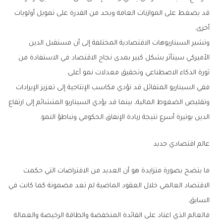
‬أخرى‭.‬
‬ثورة‭ ‬الذكاء‭ ‬الاصطناعي‭ ‬وتحقيق‭ ‬معدلات‭ ‬نمو‭ ‬أعلى‭.‬
‬الدين‭ ‬بوتيرة‭ ‬أسرع‭ ‬نتيجة‭ ‬زيادة‭ ‬الإنفاق‭ ‬الحكومي‭ ‬وتباطؤ‭ ‬النمو‭.‬
عالم‭ ‬اقتصادي‭ ‬جديد
‬السابق‭.‬