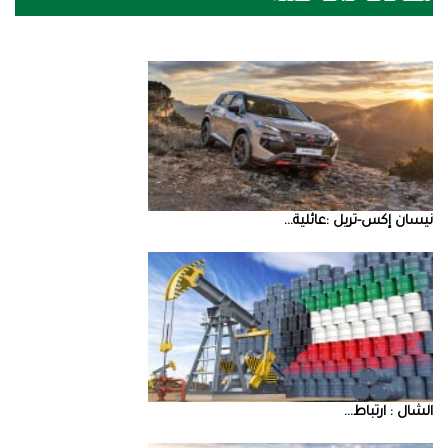
نيسان‭ ‬إكس‭-‬تريل‭: ‬عائلية‭ ...
‮‬الشال‮ ‬‭: ‬ارتباط‭ ...