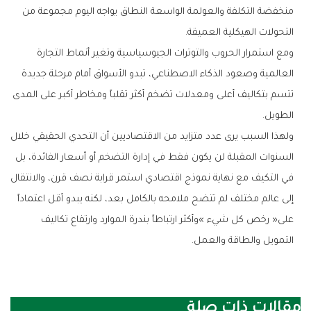
‬التحولات‭ ‬الهيكلية‭ ‬العميقة‭.‬
‬الطويل‭.‬
‬التمويل‭ ‬والطاقة‭ ‬والعمل‭.‬
مقالات ذات صلة