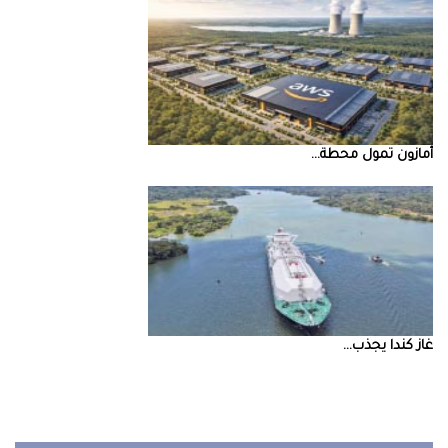
أمازون‭ ‬تمول‭ ‬محطة‭ ...
غاز‭ ‬كندا‭ ‬يجذب‭ ...