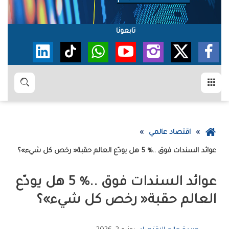
تابعونا
القائمة
بحث
عودة
اقتصاد عالمي
إلى
عوائد‭ ‬السندات‭ ‬فوق‭ ‬5‭ %.. ‬هل‭ ‬يودّع‭ ‬العالم‭ ‬حقبة‭ ‬‮«‬رخص‭ ‬كل‭ ‬شيء»؟
الصفحة
الرئيسية
‬العالم‭ ‬حقبة‭ ‬‮«‬رخص‭ ‬كل‭ ‬شيء»؟