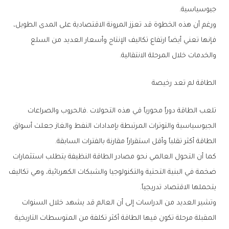
‬جيوسياسية‭.‬
‬والخدمات‭ ‬خلال‭ ‬المرحلة‭ ‬الانتقالية‭.‬
الطاقة‭ ‬لم‭ ‬تعد‭ ‬رخيصة
‬الطاقة‭ ‬أكثر‭ ‬تقلباً‭ ‬وأقل‭ ‬استقراراً‭ ‬مقارنة‭ ‬بالفترات‭ ‬السابقة‭.‬
‬يتحملها‭ ‬الاقتصاد‭ ‬تدريجياً‭.‬