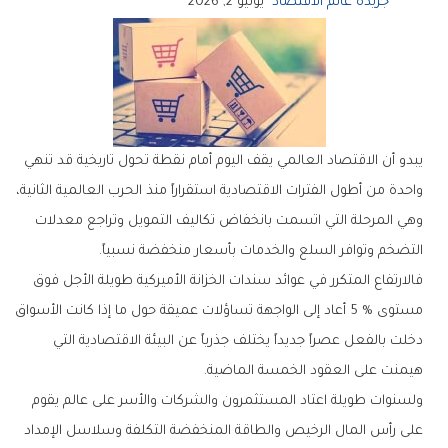
جريدة عالم الاقتصاد
يونيو 2, 2026
‬التضخم‭ ‬وتوافر‭ ‬السلع‭ ‬والخدمات‭ ‬بأسعار‭ ‬منخفضة‭ ‬نسبياً‭.‬
‬هيمنت‭ ‬على‭ ‬العقود‭ ‬الخمسة‭ ‬الماضية‭.‬