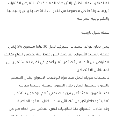
‬والتكنولوجية‭ ‬المتزامنة‭.‬
نقطة‭ ‬تحول‭ ‬تاريخية
‬المستقبل‭ ‬الاقتصادي‭.‬
‬تعقيداً‭ ‬ومخاطر‭ ‬أكبر‭ ‬من‭ ‬تلك‭ ‬التي‭ ‬سادت‭ ‬خلال‭ ‬العقود‭ ‬الماضية‭.‬