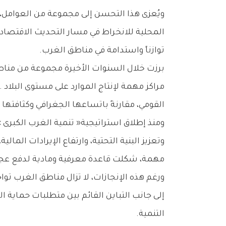
‬توازناً‭ ‬واستدامة‭ ‬في‭ ‬مناطق‭ ‬الغرب‭.‬
‬القومي،‭ ‬مقارنةً‭ ‬باتساعها‭ ‬الجغرافي‭ ‬وكثافتها‭ ‬السكانية‭ ‬وغناها‭ ‬بالموارد‭ ‬الطبيعية‭.‬
‬مهمة،‭ ‬شكلت‭ ‬قاعدة‭ ‬معرفية‭ ‬ومادية‭ ‬لدفع‭ ‬عجلة‭ ‬التنمية‭ ‬إلى‭ ‬الأمام‭.‬
‬التنمية‭.‬