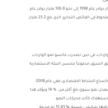
وعلى‭ ‬مستوى‭ ‬المناطق،‭ ‬سجلت‭ ‬شينجيانغ‭ ‬أسرع‭ ‬معدلات‭ ‬النمو‭ ‬في‭ ‬التجارة‭ ‬الخارجية،‭ ‬سواء‭ ‬في‭ ‬الصادرات‭ ‬أو‭ ‬الواردات،‭ ‬في‭ ‬حين‭ ‬تصدرت‭ ‬قانسو‭ ‬نمو‭ ‬الواردات‭.
سجلت‭ ‬مناطق‭ ‬غرب‭ ‬الصين‭ ‬نمواً‭ ‬لافتاً‭ ‬في‭ ‬الطلب‭ ‬على‭ ‬الاستهلاك‭ ‬المحلي،‭ ‬ما‭ ‬يعكس‭ ‬تحسن‭ ‬القوة‭ ‬الشرائية‭ ‬واتساع‭ ‬النشاط‭ ‬الاقتصادي،‭ ‬ففي‭ ‬عام‭ ‬2008،‭