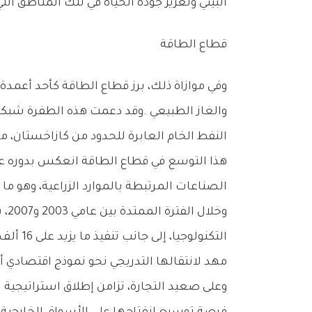
‬البيئي‭ ‬وتعزيز‭ ‬جودة‭ ‬الحياة‭ ‬في‭ ‬تلك‭ ‬المناطق‭ ‬التي‭ ‬كانت‭ ‬تعاني‭ ‬سابقاً‭ ‬من‭ ‬تحديات‭ ‬طبيعية‭ ‬قاسية‭.‬
قطاع‭ ‬الطاقة
‬النفط‭ ‬الخام‭ ‬العابرة‭ ‬للحدود‭ ‬من‭ ‬كازاخستان،‭ ‬ما‭ ‬عزز‭ ‬مكانة‭ ‬المنطقة‭ ‬كمركز‭ ‬استراتيجي‭ ‬للطاقة‭.‬
‬الصناعات‭ ‬المرتبطة‭ ‬بالموارد‭ ‬الزراعية،‭ ‬وهو‭ ‬ما‭ ‬ساهم‭ ‬في‭ ‬تنويع‭ ‬القاعدة‭ ‬الاقتصادية‭ ‬وتقليل‭ ‬الاعتماد‭ ‬على‭ ‬الأنشطة‭ ‬التقليدية‭.‬
‬مهد‭ ‬لانتقالها‭ ‬التدريجي‭ ‬نحو‭ ‬نموذج‭ ‬اقتصادي‭ ‬أكثر‭ ‬تنوعاً‭ ‬واستدامة‭.‬