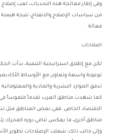
‬فعالة‭.‬
اصلاحات
‬تدفق‭ ‬الموارد‭ ‬البشرية‭ ‬والمادية‭ ‬والمعلوماتية‭ ‬إلى‭ ‬هذه‭ ‬المناطق‭.‬
‬مناطق‭ ‬أخرى،‭ ‬ما‭ ‬يعكس‭ ‬تنامي‭ ‬دوره‭ ‬كمحرك‭ ‬رئيسي‭ ‬للنمو‭.‬