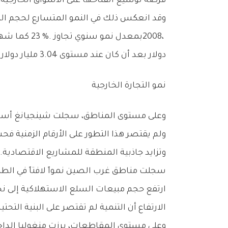
‬فرصة‭ ‬توسيع‭ ‬انفتاحها‭ ‬على‭ ‬الأسواق‭ ‬الخارجية،‭ ‬وتعزيز‭ ‬قدرتها‭ ‬على‭ ‬استثمار‭ ‬الموارد‭ ‬المحلية‭ ‬والدولية‭ ‬بكفاءة‭ ‬أعلى‭.‬
‬دولار‭ ‬بعد‭ ‬أن‭ ‬كان‭ ‬عند‭ ‬مستوى‭ ‬3‭.‬04‭ ‬مليار‭ ‬دولار‭ ‬فقط‭.‬
نمو‭ ‬التجارة‭ ‬الخارجية
‬وتزايد‭ ‬جاذبية‭ ‬المنطقة‭ ‬للمشاريع‭ ‬الاقتصادية‭.‬
‬الارتفاع‭ ‬أن‭ ‬التنمية‭ ‬لم‭ ‬تقتصر‭ ‬على‭ ‬البنية‭ ‬التحتية‭ ‬والإنتاج،‭ ‬بل‭ ‬امتدت‭ ‬لتشمل‭ ‬تحفيز‭ ‬السوق‭ ‬الداخلي‭ ‬وتعزيز‭ ‬دور‭ ‬الاستهلاك‭ ‬كأحد‭ ‬محركات‭ ‬النمو‭.‬