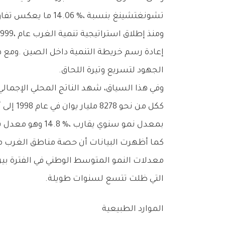
‬تشونغتشينغ‭ ‬بنسبة‭ ‬14‭.‬06‭ %‬،‭ ‬ما‭ ‬يعكس‭ ‬تفاوتاً‭ ‬إيجابياً‭ ‬في‭ ‬ديناميكيات‭ ‬النمو‭ ‬داخل‭ ‬الإقليم‭ ‬الغربي،‭ ‬ويشير‭ ‬إلى‭ ‬اتساع‭ ‬قاعدة‭ ‬النشاط‭ ‬الاقتصادي‭.‬
‬الجهود‭ ‬لتسريع‭ ‬وتيرة‭ ‬اللحاق‭.‬
‬بمعدل‭ ‬نمو‭ ‬سنوي‭ ‬يقارب‭ ‬14‭.‬8‭ %‬،‭ ‬وهو‭ ‬معدل‭ ‬يفوق‭ ‬متوسط‭ ‬النمو‭ ‬في‭ ‬بعض‭ ‬المناطق‭ ‬الأخرى،‭ ‬ويعكس‭ ‬تحسناً‭ ‬تدريجياً‭ ‬في‭ ‬أدائها‭ ‬الاقتصادي‭.‬
‬التي‭ ‬ظلت‭ ‬تتسع‭ ‬لسنوات‭ ‬طويلة‭.‬
الموارد‭ ‬الطبيعية