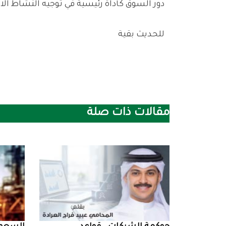
‬دور‭ ‬السوق‭ ‬كأداة‭ ‬رئيسية‭ ‬في‭ ‬توجيه‭ ‬النشاط‭ ‬الاقتصادي،‭ ‬بما‭ ‬يدعم‭ ‬استدامة‭ ‬التنمية‭ ‬في‭ ‬مناطق‭ ‬غرب‭ ‬الصين‭.‬
للحديث‭ ‬بقية
مقالات ذات صلة