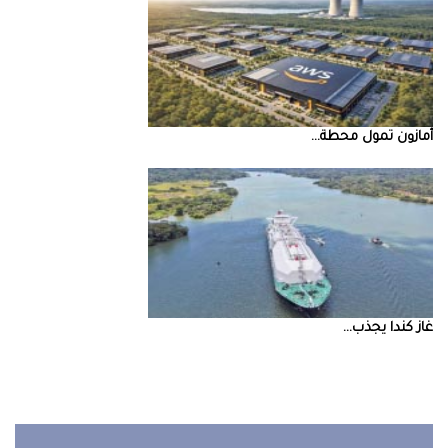
أمازون‭ ‬تمول‭ ‬محطة‭ ...
غاز‭ ‬كندا‭ ‬يجذب‭ ...