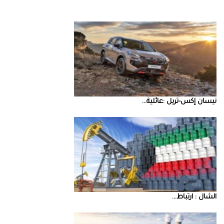
نيسان‭ ‬إكس‭-‬تريل‭: ‬عائلية‭ ...
‮‬الشال‮ ‬‭: ‬ارتباط‭ ...