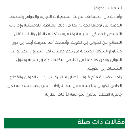
تسهيلات‭ ‬وحوافز
‬الشحنات‭ ‬إلى‭ ‬الكويت‭.‬
‬جاهزية‭ ‬القطاع‭ ‬التجاري‭ ‬لمواجهة‭ ‬الأزمات‭ ‬الطارئة‭.‬
مقالات ذات صلة