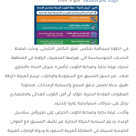
جريدة عالم الاقتصاد
مايو 6, 2026
‬يرتكز‭ ‬على‭ ‬شراكات‭ ‬استراتيجية‭ ‬عابرة‭ ‬للحدود‭.‬