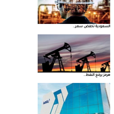
السعودية‭ ‬تخفض‭ ‬سعر‭ ...
‮‬هرمز‮‬‭ ‬يرفع‭ ‬النفط‭ ...