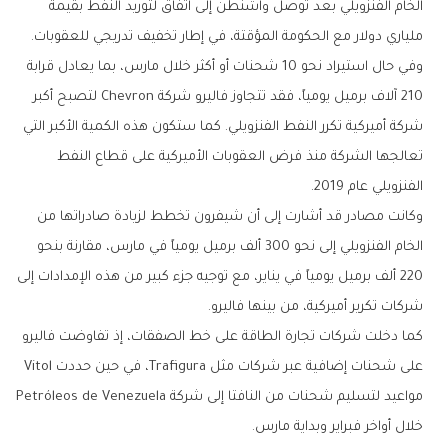
الخام الفنزويلي بعد توصل واشنطن إلى اتفاق لتوريد النفط بقيمة
ملياري دولار مع الحكومة المؤقتة، في إطار تخفيف تدريجي للعقوبات.
وفي حال استيراد نحو 10 شحنات أو أكثر خلال مارس، بما يعادل قرابة
210 آلاف برميل يومياً، فقد تتجاوز فاليرو شركة Chevron لتصبح أكبر
شركة أميركية تكرر النفط الفنزويلي. كما ستكون هذه الكمية الأكبر التي
تعالجها الشركة منذ فرض العقوبات الأميركية على قطاع النفط
الفنزويلي عام 2019.
وكانت مصادر قد أشارت إلى أن شيفرون تخطط لزيادة صادراتها من
الخام الفنزويلي إلى نحو 300 ألف برميل يومياً في مارس، مقارنة بنحو
220 ألف برميل يومياً في يناير، مع توجيه جزء كبير من هذه الإمدادات إلى
شركات تكرير أميركية، من بينها فاليرو.
كما دخلت شركات تجارة الطاقة على خط الصفقات، إذ تفاوضت فاليرو
على شحنات إضافية عبر شركات مثل Trafigura، في حين حددت Vitol
مواعيد لتسليم شحنات من النافتا إلى شركة Petróleos de Venezuela
خلال أواخر فبراير وبداية مارس.