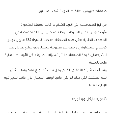
صفقة‭ ‬‮«‬جيروس‮»‬‭.. ‬الخيط‭ ‬الذي‭ ‬كشف‭ ‬المستور
‬والمحاسبية‭.‬
‬الإدارة‭ ‬العليا‭.‬
ظهور‭ ‬‮«‬مايكل‭ ‬وودفورد‮»‬