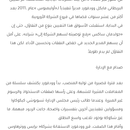
‬أكثر‭ ‬من‭ ‬عشر‭ ‬سنوات‭ ‬قضاها‭ ‬في‭ ‬فروع‭ ‬الشركة‭ ‬الأوروبية‭.‬
‬التفاؤل‭ ‬لم‭ ‬يدم‭ ‬طويلاً‭.‬
صدام‭ ‬مع‭ ‬الإدارة
‬عزز‭ ‬شكوكه‭ ‬بوجود‭ ‬تلاعب‭ ‬واسع‭ ‬النطاق‭.‬