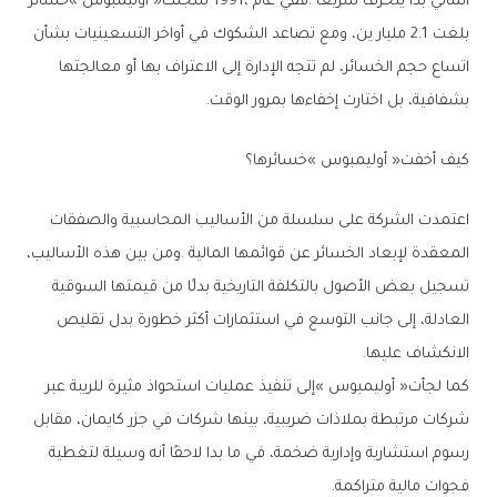
‬بشفافية،‭ ‬بل‭ ‬اختارت‭ ‬إخفاءها‭ ‬بمرور‭ ‬الوقت‭.‬
كيف‭ ‬أخفت‭ ‬‮«‬أوليمبوس‮»‬‭ ‬خسائرها؟
‬الانكشاف‭ ‬عليها‭.‬
‬فجوات‭ ‬مالية‭ ‬متراكمة‭.‬