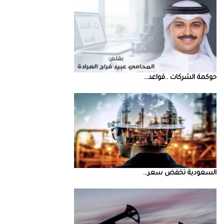
حوكمة‭ ‬الشركات‭.. ‬قواعد‭ ...
السعودية‭ ‬تخفض‭ ‬سعر‭ ...