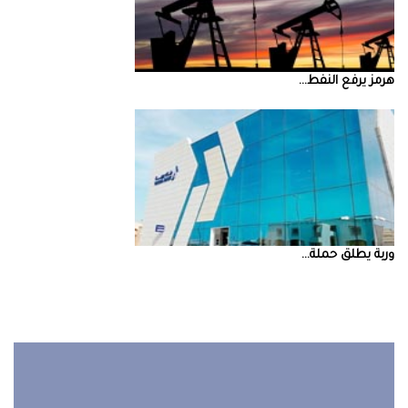
‮‬هرمز‮‬‭ ‬يرفع‭ ‬النفط‭ ...
‮‬وربة‮‬‭ ‬يطلق‭ ‬حملة‭ ...