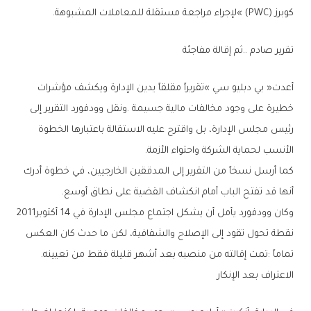
‬كوبرز‮»‬‭ (‬PWC‭) ‬لإجراء‭ ‬مراجعة‭ ‬مستقلة‭ ‬للمعاملات‭ ‬المشبوهة‭.‬
تقرير‭ ‬صادم‭.. ‬ثم‭ ‬إقالة‭ ‬مفاجئة
‬الأنسب‭ ‬لحماية‭ ‬الشركة‭ ‬واحتواء‭ ‬الأزمة‭.‬
‬أنها‭ ‬قد‭ ‬تفتح‭ ‬الباب‭ ‬أمام‭ ‬انكشاف‭ ‬القضية‭ ‬على‭ ‬نطاق‭ ‬أوسع‭.‬
وكان‭ ‬وودفورد‭ ‬يأمل‭ ‬أن‭ ‬يشكل‭ ‬اجتماع‭ ‬مجلس‭ ‬الإدارة‭ ‬في‭ ‬14‭ ‬أكتوبر‭ ‬2011‭
‬تماماً‭: ‬تمت‭ ‬إقالته‭ ‬من‭ ‬منصبه‭ ‬بعد‭ ‬أشهر‭ ‬قليلة‭ ‬فقط‭ ‬من‭ ‬تعيينه‭.‬
الاعتراف‭ ‬بعد‭ ‬الإنكار