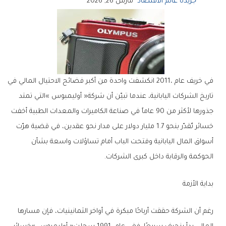
جريدة عالم الاقتصاد
مارس 26, 2026
‬الحوكمة‭ ‬والرقابة‭ ‬داخل‭ ‬كبرى‭ ‬الشركات‭.‬
بداية‭ ‬الأزمة