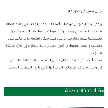
درس‭ ‬قاسٍ‭ ‬في‭ ‬الحوكمة
‬لسنوات‭.‬
‬إلى‭ ‬واحدة‭ ‬من‭ ‬أكثر‭ ‬الفضائح‭ ‬المالية‭ ‬إحراجاً‭ ‬في‭ ‬تاريخ‭ ‬الشركات‭ ‬اليابانية‭.‬
مقالات ذات صلة