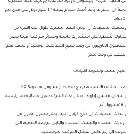
‬20‭ ‬عاماً‭.‬
‬التلاعب‭ ‬في‭ ‬وقت‭ ‬مبكر‭.‬
انهيار‭ ‬السهم‭ ‬وسقوط‭ ‬القيادات
بعد‭ ‬انكشاف‭ ‬الفضيحة،‭ ‬تراجع‭ ‬سهم‭ ‬‮«‬أوليمبوس‮»‬‭ ‬بنحو‭ ‬80‭ %‬،‭
‬و18‭ ‬مسؤولًا‭ ‬آخر‭.‬
‬تحولت‭ ‬إلى‭ ‬رمز‭ ‬عالمي‭ ‬لفشل‭ ‬الحوكمة‭ ‬المؤسسية‭.‬