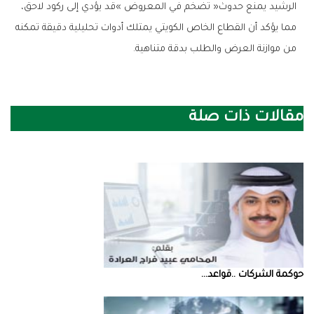
‬من‭ ‬موازنة‭ ‬العرض‭ ‬والطلب‭ ‬بدقة‭ ‬متناهية‭.‬
مقالات ذات صلة
حوكمة‭ ‬الشركات‭.. ‬قواعد‭ ...