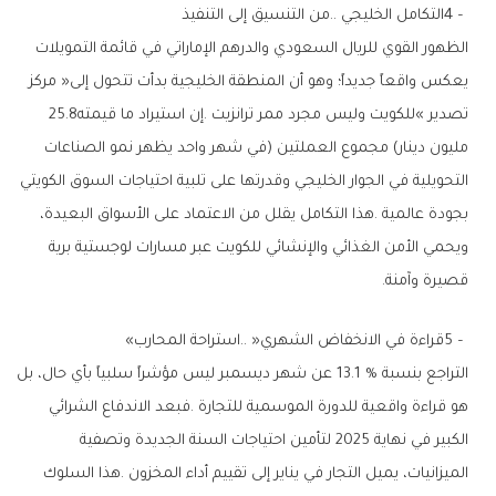
4‭ – ‬التكامل‭ ‬الخليجي‭.. ‬من‭ ‬التنسيق‭ ‬إلى‭ ‬التنفيذ
‬تصدير‮»‬‭ ‬للكويت‭ ‬وليس‭ ‬مجرد‭ ‬ممر‭ ‬ترانزيت‭. ‬إن‭ ‬استيراد‭ ‬ما‭ ‬قيمته‭ ‬25‭.‬8‭
‬قصيرة‭ ‬وآمنة‭.‬
5‭ – ‬قراءة‭ ‬في‭ ‬الانخفاض‭ ‬الشهري‭.. ‬‮«‬استراحة‭ ‬المحارب‮»‬