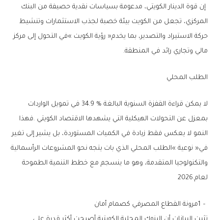
‬مالي‭ ‬وتجاري‭ ‬رائد‭ ‬في‭ ‬المنطقة‭.‬
الطلب‭ ‬المحلي
‬لعام‭ ‬2026‭.‬
1‭ – ‬مرونة‭ ‬القطاع‭ ‬المصرفي‭ ‬كصمام‭ ‬أمان