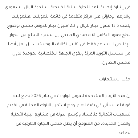
‬مجلس‭ ‬التعاون‭.‬
جذب‭ ‬الاستثمارات
‬تصاعد‭.‬