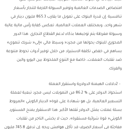
‬المحوري‭ ‬للبنوك‭ ‬يحولها‭ ‬من‭ ‬مجرد‭ ‬‮«‬وسيط‭ ‬مالي‮»‬‭ ‬إلى‭ ‬‮«‬شريك‭ ‬تنموي‮»‬‭
‬والفرنك‭.‬
2‭ – ‬دلالات‭ ‬الهيمنة‭ ‬الدولارية‭ ‬واستقرار‭ ‬العملة