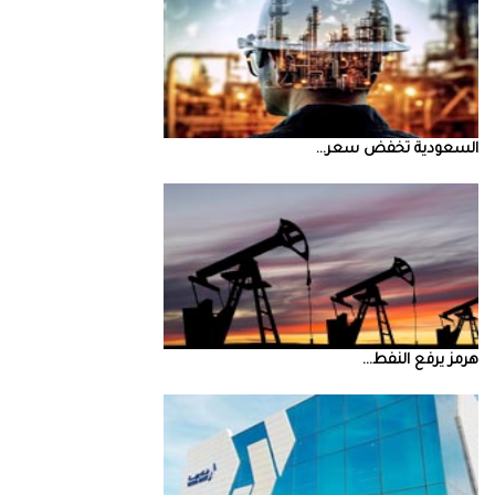
السعودية‭ ‬تخفض‭ ‬سعر‭ ...
‮‬هرمز‮‬‭ ‬يرفع‭ ‬النفط‭ ...