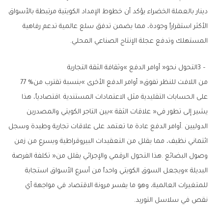
‬المستهلك‭ ‬وتدفع‭ ‬عجلة‭ ‬الإنتاج‭ ‬الصناعي‭ ‬المحلي‭.‬
3‭ – ‬التحول‭ ‬نحو‭ ‬‮«‬أوامر‭ ‬الدفع‮»‬‭ ‬وثقافة‭ ‬الثقة‭ ‬التجارية
من‭ ‬اللافت‭ ‬للنظر‭ ‬تفوق‭ ‬‮«‬أوامر‭ ‬الدفع‭ ‬الأخرى‮»‬‭ ‬بنسبة‭ ‬تقترب‭ ‬من‭ ‬77‭ %
‬نقص‭ ‬في‭ ‬سلاسل‭ ‬التوريد‭.‬