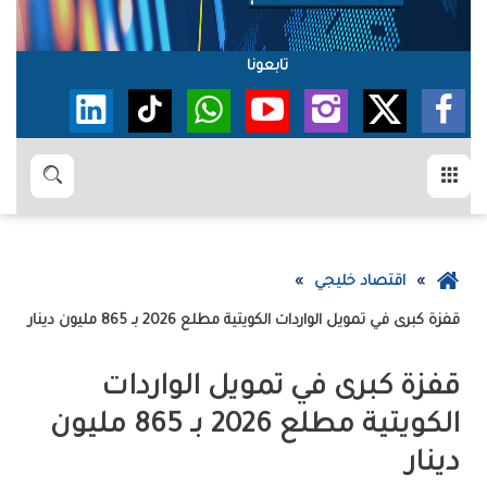
تابعونا
القائمة
بحث
عودة
اقتصاد خليجي
إلى
قفزة‭ ‬كبرى‭ ‬في‭ ‬تمويل‭ ‬الواردات‭ ‬الكويتية‭ ‬مطلع‭ ‬2026‭ ‬بـ‭ ‬865‭ ‬مليون‭ ‬دينار
الصفحة
الرئيسية
‬دينار