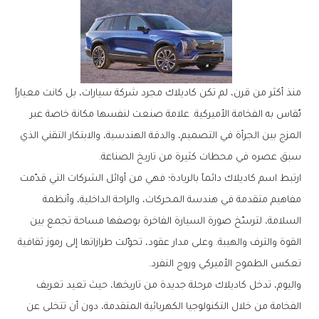
منذ أكثر من قرن، لم تكن كاديلاك مجرد شركة سيارات، بل كانت معياراً
تُقاس به الفخامة الأميركية. علامة صنعت لنفسها مكانة خاصة عبر
المزج بين الجرأة في التصميم، والدقة الهندسية، والابتكار التقني الذي
سبق عصره في محطات كثيرة من تاريخ الصناعة.
ارتبط اسم كاديلاك دائماً بالريادة؛ فهي من أوائل الشركات التي قدّمت
مفاهيم متقدمة في هندسة المحركات، والراحة الداخلية، وأنظمة
السلامة، لترسّخ صورة السيارة الفاخرة بوصفها مساحة تجمع بين
القوة والترف والهيبة. وعلى مدار عقود، تحوّلت طرازاتها إلى رموز ثقافية
تعكس الطموح الأميركي وروح التفرد.
واليوم، تدخل كاديلاك مرحلة جديدة من تاريخها، حيث تعيد تعريف
الفخامة من خلال التكنولوجيا الكهربائية المتقدمة، دون أن تتخلى عن