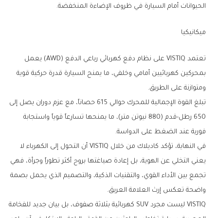
الحيوانات أمام السيارة في ظروف الإضاءة المنخفضة.
ميكانيكيا
تعتمد VISTIQ على نظام دفع كهربائي رباعي الدفع (AWD) يعمل
بمحركين كهربائيين أمامي وخلفي، ما يمنح السيارة قدرة حركية قوية
ومتوازنة على الطريق.
تبلغ القوة الإجمالية للمحرك حوالي 615 حصاناً، مع عزم دوران يصل إلى
650 رطل-قدم (880 نيوتن متر)، ما يمنحها تسارعاً قوياً واستجابة
فورية عند الضغط على الدواسة.
في النهاية، تؤكد كاديلاك من خلال VISTIQ أن التحول إلى الكهرباء لا
يعني التخلي عن الهوية، بل إعادة صياغتها بروح أكثر تطوراً وجرأة، فهي
تجمع بين الأداء القوي، والتقنيات الذكية، والتصميم الذي يحمل بصمة
واضحة تعكس إرث العلامة العريق.
VISTIQ ليست مجرد SUV كهربائية بثلاثة صفوف، بل بيان جديد للفخامة