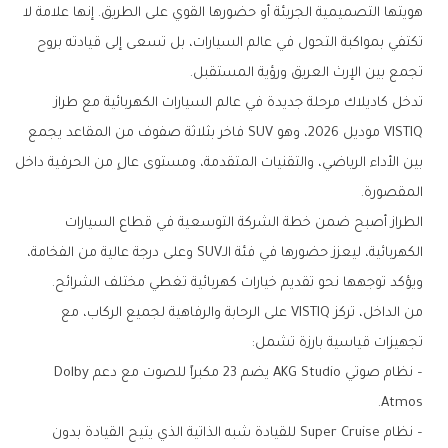
هويتها التصميمية الجريئة أو حضورها القوي على الطريق. إنها علامة لا
تكتفي بمواكبة التحول في عالم السيارات، بل تسعى إلى قيادته بروح
تجمع بين الإرث العريق ورؤية المستقبل.
تدخل كاديلاك مرحلة جديدة في عالم السيارات الكهربائية مع طراز
VISTIQ موديل 2026، وهو SUV فاخر بثلاثة صفوف من المقاعد يجمع
بين الأداء الرياضي، والتقنيات المتقدمة، ومستوى عالٍ من الحرفية داخل
المقصورة.
الطراز أصبح ضمن خطة الشركة التوسعية في قطاع السيارات
الكهربائية، ليعزز حضورها في فئة الـSUV وعلى درجة عالية من الفخامة،
ويؤكد توجهها نحو تقديم خيارات كهربائية تغطي مختلف الشرائح.
من الداخل، تركز VISTIQ على الرحابة والرفاهية لجميع الركاب، مع
تجهيزات قياسية بارزة تشمل:
– نظام صوتي AKG Studio يضم 23 مكبراً للصوت مع دعم Dolby
Atmos.
– نظام Super Cruise للقيادة شبه الذاتية الذي يتيح القيادة بدون