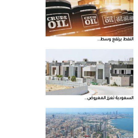
النفط‭ ‬يرتفع‭ ‬وسط‭ ...
السعودية‭ ‬تعزز‭ ‬المعروض‭ ...