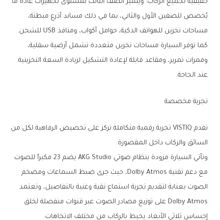
حقيقية لجميع الركاب. ويتميز الصف الثالث بمستوى تجهيزات عادة ما
يُخصص للصفين الأول والثاني، بما في ذلك مساند أذرع مبطنة،
مساحات تخزين للهواتف الذكية، حوامل أكواب، ومنافذ USB للشحن.
كما توفر السيارة مساحات تخزين متعددة تشمل أرضية سفلية،
وممرات تمرير، ومقاعد قابلة لإعادة التشكيل لزيادة السعة التخزينية
عند الحاجة.
تجربة مخصصة
تقدم VISTIQ تجربة رقمية متكاملة تركز على تخصيص الرفاهية لكل من
السائق والركاب داخل المقصورة.
وتأتي السيارة مزودة بنظام صوتي AKG Studio يضم 23 مكبراً للصوت
مع دعم تقنية Dolby Atmos، حيث جرى ضبط السماعات ومضخم
الصوت بعناية لتقديم تجربة استماع نقية وغنية بالتفاصيل، وتعتمد
Dolby Atmos على توزيع مصادر الصوت عبر قنوات منفصلة لخلق
إحساس ثلاثي الأبعاد يحيط بالركاب من مختلف الاتجاهات.