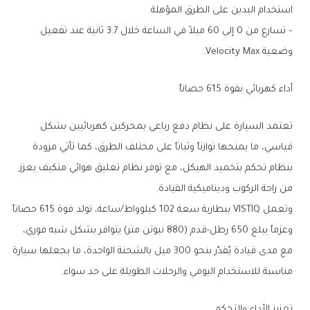
استخدام اليدين على الطرق المؤهلة.
– تسارع من 0 إلى 60 ميلاً في الساعة خلال 3.7 ثانية عند تفعيل
وضعية Velocity Max.
أداء كهربائي بقوة 615 حصاناً
تعتمد السيارة على نظام دفع رباعي بمحركين كهربائيين بشكل
قياسي، ما يمنحها توازناً وثباتاً على مختلف الطرق، كما تأتي مزودة
بنظام تحكم بتخميد الهيكل، مع توفر نظام تعليق هوائي متكيف يعزز
من راحة الركوب وديناميكية القيادة.
وتعمل VISTIQ ببطارية سعة 102 كيلوواط/ساعة، تولد قوة 615 حصاناً
وعزماً يبلغ 650 رطل-قدم (880 نيوتن متر) يتوافر بشكل شبه فوري،
مع مدى قيادة يُقدّر بنحو 300 ميل بالشحنة الواحدة، ما يجعلها سيارة
مناسبة للاستخدام اليومي والرحلات الطويلة على حد سواء.
تعزيز الأداء والتحكم