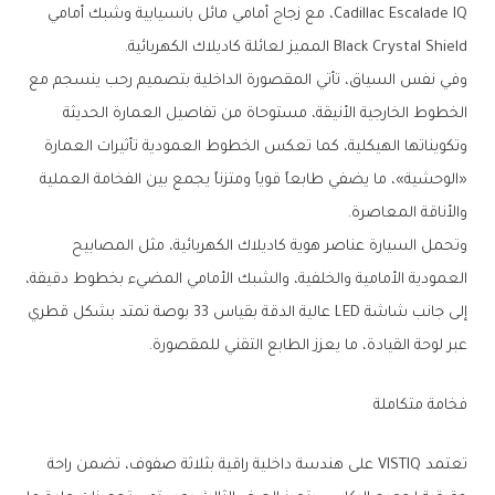
Cadillac Escalade IQ، مع زجاج أمامي مائل بانسيابية وشبك أمامي
Black Crystal Shield المميز لعائلة كاديلاك الكهربائية.
وفي نفس السياق، تأتي المقصورة الداخلية بتصميم رحب ينسجم مع
الخطوط الخارجية الأنيقة، مستوحاة من تفاصيل العمارة الحديثة
وتكويناتها الهيكلية، كما تعكس الخطوط العمودية تأثيرات العمارة
«الوحشية»، ما يضفي طابعاً قوياً ومتزناً يجمع بين الفخامة العملية
والأناقة المعاصرة.
وتحمل السيارة عناصر هوية كاديلاك الكهربائية، مثل المصابيح
العمودية الأمامية والخلفية، والشبك الأمامي المضيء بخطوط دقيقة،
إلى جانب شاشة LED عالية الدقة بقياس 33 بوصة تمتد بشكل قطري
عبر لوحة القيادة، ما يعزز الطابع التقني للمقصورة.
فخامة متكاملة
تعتمد VISTIQ على هندسة داخلية راقية بثلاثة صفوف، تضمن راحة