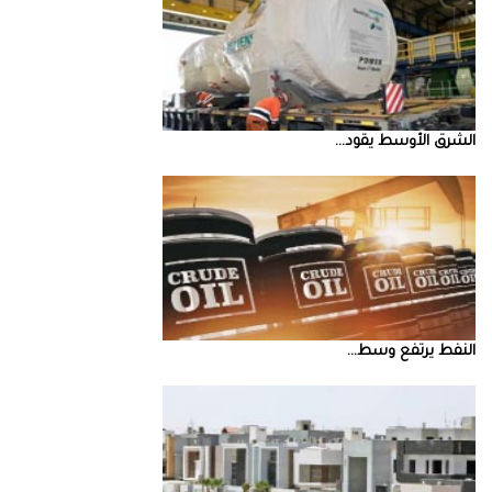
الشرق‭ ‬الأوسط‭ ‬يقود‭ ...
النفط‭ ‬يرتفع‭ ‬وسط‭ ...