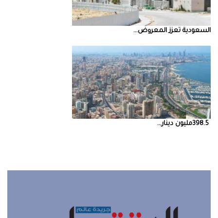
السعودية‭ ‬تعزز‭ ‬المعروض‭ ...
398.5‭ ‬مليون‭ ‬دينار‭ ...