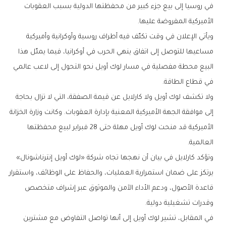
في روسيا إلى بيع جزء كبير من محفظتها الدولية بسبب العقوبات
الأميركية المفروضة عليها.
ويأتي الإعلان في وقت تكثّف فيه أطراف روسية وأوكرانية وأميركية
مساعيها للتوصل إلى اتفاق ينهي الحرب في أوكرانيا، فيما يمثّل هذا
البيع محطة مفصلية في مسار لوك أويل نحو التحول إلى لاعب عالمي
في قطاع الطاقة.
ولا تكشف لوك أويل ولا كارلايل عن قيمة الصفقة، التي لا تزال بحاجة
إلى موافقة الجهة الأميركية المعنية بإدارة العقوبات. وكانت وزارة الخزانة
الأميركية قد منحت لوك أويل مهلة حتى 28 فبراير لبيع محفظتها
العالمية.
وتؤكد كارلايل في بيان أن نهجها تجاه شركة «لوك أويل إنترناشونال»
يرتكز على ضمان استمرارية العمليات، والحفاظ على الوظائف، واستقرار
قاعدة الأصول، ودعم الأداء الآمن والموثوق عبر إشراف متخصص
وقدرات تشغيلية دولية.
في المقابل، تشير لوك أويل إلى أنها تواصل التفاوض مع مشترين