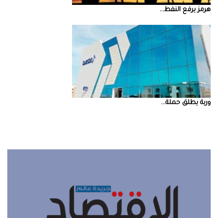
‮‬هرمز‮‬‭ ‬يرفع‭ ‬النفط‭ ...
‮‬وربة‮‬‭ ‬يطلق‭ ‬حملة‭ ...