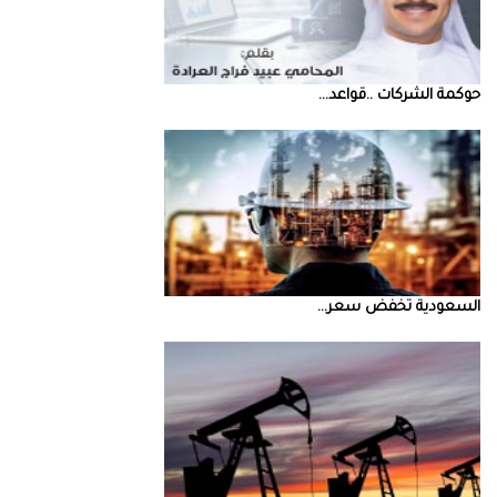
حوكمة‭ ‬الشركات‭.. ‬قواعد‭ ...
السعودية‭ ‬تخفض‭ ‬سعر‭ ...