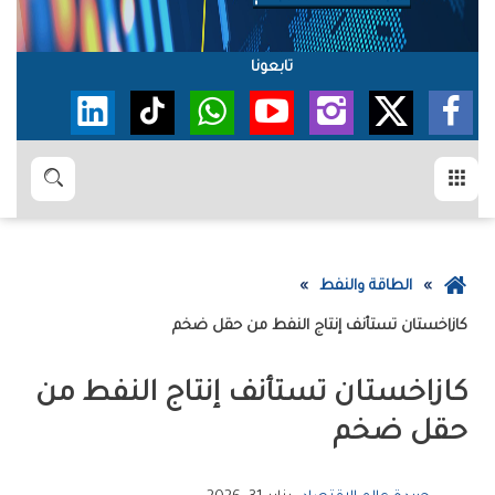
تابعونا
القائمة
بحث
عودة
الطاقة والنفط
إلى
كازاخستان‭ ‬تستأنف‭ ‬إنتاج‭ ‬النفط‭ ‬من‭ ‬حقل‭ ‬ضخم
الصفحة
الرئيسية
‬حقل‭ ‬ضخم