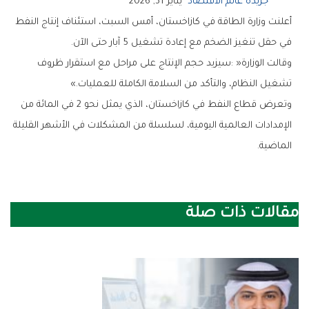
جريدة عالم الاقتصاد
يناير 31, 2026
‬في‭ ‬حقل‭ ‬تنغيز‭ ‬الضخم‭ ‬مع‭ ‬إعادة‭ ‬تشغيل‭ ‬5‭ ‬آبار‭ ‬حتى‭ ‬الآن‭.‬
‬تشغيل‭ ‬النظام،‭ ‬والتأكد‭ ‬من‭ ‬‌السلامة‭ ‬الكاملة‭ ‬‌للعمليات‮»‬‭.‬
‬الماضية‭.‬
مقالات ذات صلة