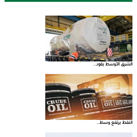
الشرق‭ ‬الأوسط‭ ‬يقود‭ ...
النفط‭ ‬يرتفع‭ ‬وسط‭ ...