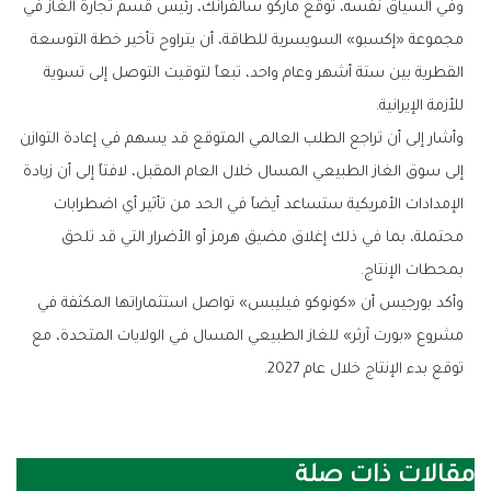
وفي السياق نفسه، توقع ماركو سالفرانك، رئيس قسم تجارة الغاز في
مجموعة «إكسبو» السويسرية للطاقة، أن يتراوح تأخير خطة التوسعة
القطرية بين ستة أشهر وعام واحد، تبعاً لتوقيت التوصل إلى تسوية
للأزمة الإيرانية.
وأشار إلى أن تراجع الطلب العالمي المتوقع قد يسهم في إعادة التوازن
إلى سوق الغاز الطبيعي المسال خلال العام المقبل، لافتاً إلى أن زيادة
الإمدادات الأمريكية ستساعد أيضاً في الحد من تأثير أي اضطرابات
محتملة، بما في ذلك إغلاق مضيق هرمز أو الأضرار التي قد تلحق
بمحطات الإنتاج.
وأكد بورجيس أن «كونوكو فيليبس» تواصل استثماراتها المكثفة في
مشروع «بورت آرثر» للغاز الطبيعي المسال في الولايات المتحدة، مع
توقع بدء الإنتاج خلال عام 2027.
مقالات ذات صلة