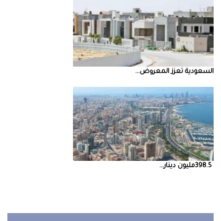
السعودية‭ ‬تعزز‭ ‬المعروض‭ ...
398.5‭ ‬مليون‭ ‬دينار‭ ...