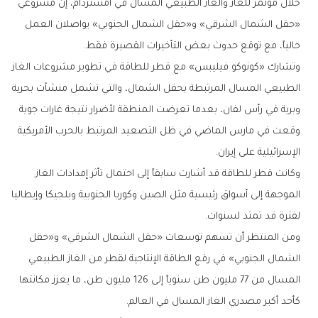
خلال مؤتمر للغاز والغاز الطبيعي المسال في أمستردام، إن مشروعي
«حقل الشمال الشرقي» و«حقل الشمال الجنوبي» يواصلان العمل
حالياً، مع توقع حدوث بعض التأخيرات القصيرة فقط.
وتشارك «كونوكو فيليبس» مع قطر للطاقة في تطوير مشروعات الغاز
الطبيعي المسال المرتبطة بحقل الشمال، والتي تشمل منشآت بحرية
وبرية في رأس لفان، بعدما تعرضت المنطقة لأضرار نتيجة غارات جوية
وقعت في مارس الماضي في ظل التصعيد المرتبط بالحرب الأمريكية
الإسرائيلية على إيران.
وكانت قطر للطاقة قد أشارت سابقاً إلى احتمال تأثر إمدادات الغاز
الموجهة إلى أسواق رئيسية مثل الصين وكوريا الجنوبية وبلجيكا وإيطاليا
لفترة قد تمتد لسنوات.
ومن المنتظر أن تسهم توسعات «حقل الشمال الشرقي» و«حقل
الشمال الجنوبي» في رفع الطاقة الإنتاجية لقطر من الغاز الطبيعي
المسال من 77 مليون طن سنوياً إلى 126 مليون طن، ما يعزز مكانتها
كأحد أكبر مصدري الغاز المسال في العالم.