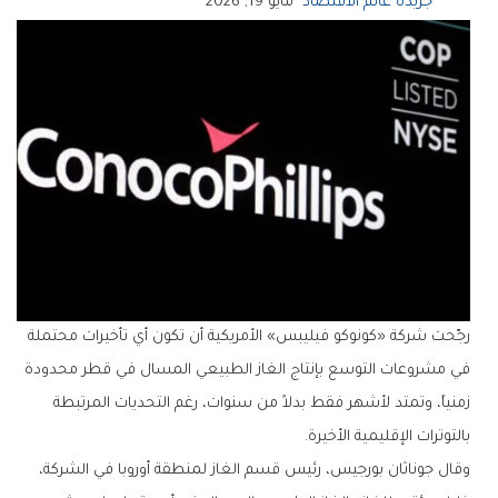
جريدة عالم الاقتصاد
مايو 19, 2026
رجّحت شركة «كونوكو فيليبس» الأمريكية أن تكون أي تأخيرات محتملة
في مشروعات التوسع بإنتاج الغاز الطبيعي المسال في قطر محدودة
زمنياً، وتمتد لأشهر فقط بدلاً من سنوات، رغم التحديات المرتبطة
بالتوترات الإقليمية الأخيرة.
وقال جوناثان بورجيس، رئيس قسم الغاز لمنطقة أوروبا في الشركة،