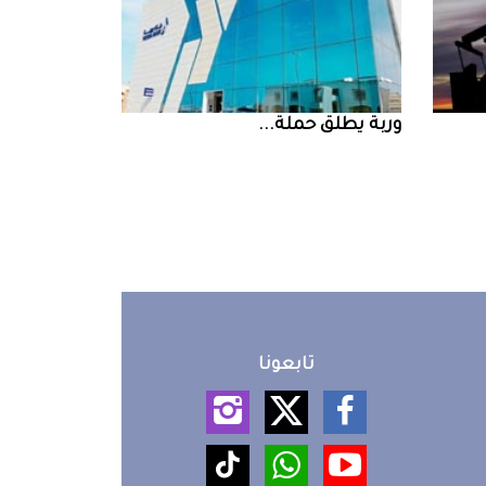
‮‬وربة‮‬‭ ‬يطلق‭ ‬حملة‭ ...
تابعونا