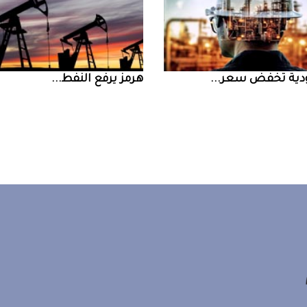
ض سعر ...
‮‬هرمز‮‬‭ ‬يرفع‭ ‬النفط‭ ...