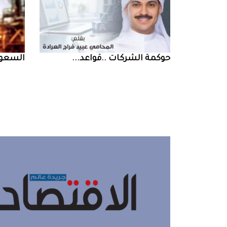
حوكمة‭ ‬الشركات‭.. ‬قواعد‭ ...
السعودية‭ ‬تخف‭‬‭