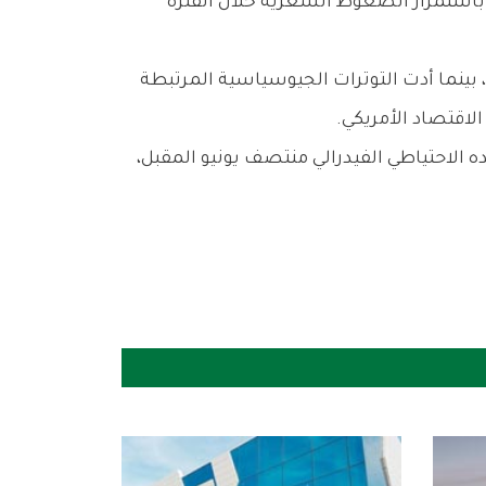
ايات المتحدة أعلى من المستوى المستهدف البالغ 2%، مع توقعات باستمرار الضغوط السعرية خلال الفترة
 بينما أدت التوترات الجيوسياسية المرتبطة
الاقتصاد الأمريكي.
 الاحتياطي الفيدرالي منتصف يونيو المقبل،