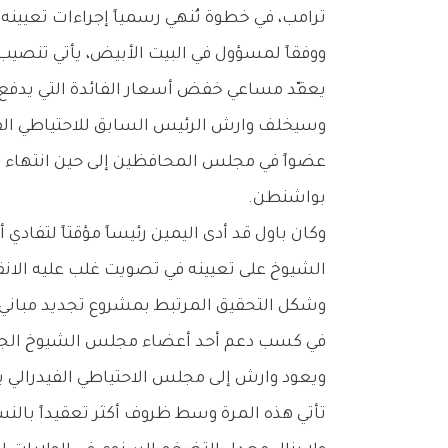
ترامب، في خطوة تُنهي رسمياً إجراءات تعيينه
يعقّد مساعي خفض أسعار الفائدة التي يدفع ت
وسيخلف وارش الرئيس السابق للاحتياطي الفيد
عضواً في مجلس المحافظين إلى حين انتهاء الت
بواشنطن.
وكان باول قد أدى اليمين رئيساً مؤقتاً لتفا
الشيوخ على تعيينه في تصويت غلب عليه الانقسام الحزبي 
وشكل التحقيق المرتبط بمشروع تجديد مباني ا
في كسب دعم أحد أعضاء مجلس الشيوخ الجم
ويعود وارش إلى مجلس الاحتياطي الفيدرالي ب
تأتي هذه المرة وسط ظروف أكثر تعقيداً بالنس