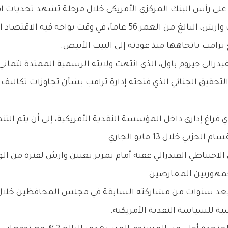
 على رأس البنك المركزي الأمريكي خلال مرحلة تشهد تحديات اق
ووفقاً لمسؤول في البيت الأبيض، يأتي تنصيب وارش، البالغ من العم
رامب باتجاهها منذ عودته إلى البيت الأبيض.
رالي جيروم باول، الذي انتهت ولايته الرسمية الممتدة لثمان
حقيق الجنائي الذي فتحته إدارة ترامب بشأن تجاوزات تكاليف أ
دي أي فراغ إداري داخل المؤسسة النقدية الأمريكية، إلى أن ي
خلال 13 مايو الجاري.
لاحتياطي الفيدرالي عقبة أمام تمرير تعيين وارش لفترة من ا
هوريين المعارضين.
عد سنوات من مشاركته السابقة في مجلس المحافظين خلال فترة 
بة للسياسة النقدية الأمريكية.