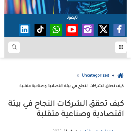
تابعونا
القائمة
بحث
عودة
Uncategorized
إلى
كيف‭ ‬تحقق‭ ‬الشركات‭ ‬النجاح‭ ‬في‭ ‬بيئة‭ ‬اقتصادية‭ ‬وصناعية‭ ‬متقلبة
الصفحة
الرئيسية
‬اقتصادية‭ ‬وصناعية‭ ‬متقلبة