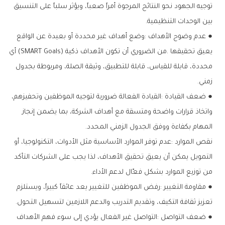
‬بين‭ ‬الوحدات‭ ‬التنظيمية‭.‬
‬زمني‭.‬
‬المهام‭ ‬بكفاءة‭ ‬ووفق‭ ‬الجدول‭ ‬الزمني‭ ‬المحدد‭.‬
‬من‭ ‬توزيع‭ ‬الموارد‭ ‬بشكل‭ ‬فعّال‭ ‬لدعم‭ ‬الأداء‭.‬
‬تعزيز‭ ‬ثقافة‭ ‬التكيف،‭ ‬وتقديم‭ ‬التدريب‭ ‬والدعم‭ ‬اللازمين‭ ‬لتسهيل‭ ‬التحول‭.‬