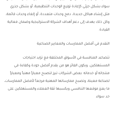
‬القيادة‭.‬
التقدم‭ ‬في‭ ‬أفضل‭ ‬الممارسات‭ ‬والمعايير‭ ‬الصناعية
‬حد‭ ‬سواء‭.‬