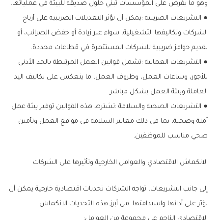
‬وهو‭ ‬ما‭ ‬يفرض‭ ‬على‭ ‬المؤسسات‭ ‬تبني‭ ‬حلول‭ ‬صديقة‭ ‬للبيئة‭ ‬في‭ ‬عملياتها‭.‬
‬تقديم‭ ‬حوافز‭ ‬ضريبية‭ ‬للشركات‭ ‬المستثمرة‭ ‬في‭ ‬قطاعات‭ ‬محددة‭.‬
‬العاملة‭ ‬وبيئة‭ ‬العمل‭ ‬بشكل‭ ‬مباشر‭.‬
‬صحي‭ ‬مناسب‭ ‬للموظفين‭.‬
الانكماش‭ ‬الاقتصادي‭ ‬والعوامل‭ ‬الخارجية‭ ‬وتأثيرها‭ ‬على‭ ‬الشركات
‬الاقتصادي‭ ‬الناجم‭ ‬عن‭ ‬مجموعة‭ ‬من‭ ‬العوامل‭:‬