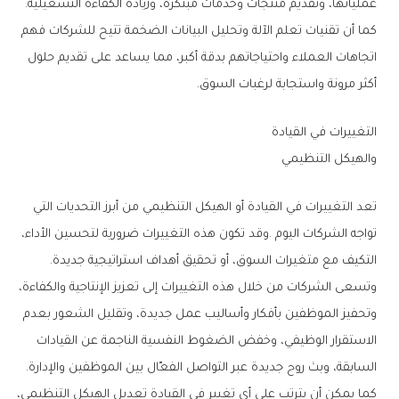
‬عملياتها،‭ ‬وتقديم‭ ‬منتجات‭ ‬وخدمات‭ ‬مبتكرة،‭ ‬وزيادة‭ ‬الكفاءة‭ ‬التشغيلية‭.
‬أكثر‭ ‬مرونة‭ ‬واستجابة‭ ‬لرغبات‭ ‬السوق‭.‬
التغييرات‭ ‬في‭ ‬القيادة‭ ‬
والهيكل‭ ‬التنظيمي
‬التكيف‭ ‬مع‭ ‬متغيرات‭ ‬السوق،‭ ‬أو‭ ‬تحقيق‭ ‬أهداف‭ ‬استراتيجية‭ ‬جديدة‭.‬
‬السابقة،‭ ‬وبث‭ ‬روح‭ ‬جديدة‭ ‬عبر‭ ‬التواصل‭ ‬الفعّال‭ ‬بين‭ ‬الموظفين‭ ‬والإدارة‭.‬