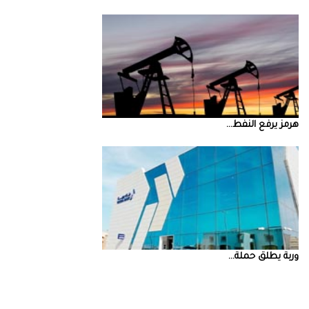
‮‬هرمز‮‬‭ ‬يرفع‭ ‬النفط‭ ...
‮‬وربة‮‬‭ ‬يطلق‭ ‬حملة‭ ...