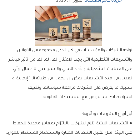
جريدة عالم الاقتصاد
فبراير 11, 2026
‬استراتيجياتها‭ ‬بما‭ ‬يتوافق‭ ‬مع‭ ‬المستجدات‭ ‬القانونية‭.‬
أبرز‭ ‬أنواع‭ ‬التشريعات‭ ‬وتأثيرها‭:‬