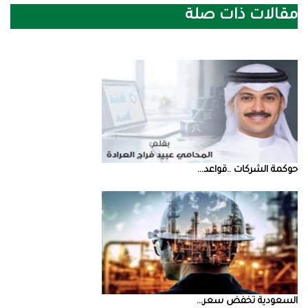
مقالات ذات صلة
حوكمة‭ ‬الشركات‭.. ‬قواعد‭ ...
السعودية‭ ‬تخفض‭ ‬سعر‭ ...