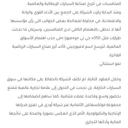
‬المنافسات‭ ‬في‭ ‬تاريخ‭ ‬صناعة‭ ‬السيارات‭ ‬الإيطالية‭ ‬والعالمية‭.‬
‬الفاخرة‭.‬
نمو‭ ‬استثنائي
‬المالية‭ ‬وأدائها‭ ‬التجاري‭.‬