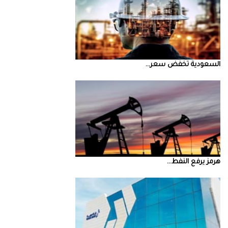
السعودية‭ ‬تخفض‭ ‬سعر‭ ...
‮‬هرمز‮‬‭ ‬يرفع‭ ‬النفط‭ ...