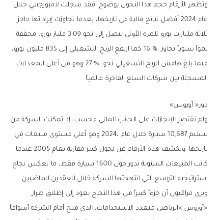
‬المسجلة‭ ‬بين‭ ‬شركات‭ ‬السلع‭ ‬الفاخرة‭ ‬عالمياً‭.‬
دور‭ ‬‮«‬أوروس‮»‬
‬استراتيجية‭ ‬التوسع‭ ‬التي‭ ‬انتهجتها‭ ‬الشركة‭ ‬خلال‭ ‬العقدين‭ ‬الماضيين‭.‬