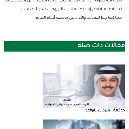
‬سياراتها‭ ‬رمزاً‭ ‬للفخامة‭ ‬والأداء‭ ‬في‭ ‬مختلف‭ ‬أنحاء‭ ‬العالم‭.‬
مقالات ذات صلة
حوكمة‭ ‬الشركات‭.. ‬قواعد‭ ...