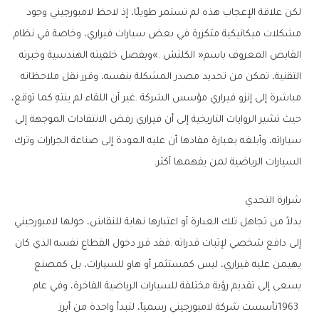
‬السيارات‭ ‬الرياضية‭ ‬لمن‭ ‬يفهمها‭ ‬أكثر‭.‬
شرارة‭ ‬التحدي