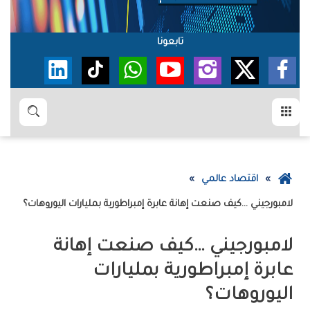
تابعونا
القائمة
بحث
عودة
اقتصاد عالمي
إلى
لامبورجيني‭… ‬كيف‭ ‬صنعت‭ ‬إهانة‭ ‬عابرة‭ ‬إمبراطورية‭ ‬بمليارات‭ ‬اليوروهات؟
الصفحة
الرئيسية
‬اليوروهات؟