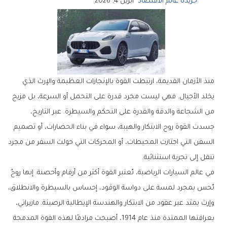
جريدة عالم الاقتصاد
أبريل 4, 2026
منذ الأزمان القديمة، ارتبطت القوة بالإنجازات العظيمة والإرث الذي
يخلد الأجيال. فهي ليست مجرد قدرة على التحمل أو السرعة، بل مزيج
من الشجاعة والدقة والقدرة على التحكم والسيطرة. عبر التاريخ،
جسدت القوة روح الابتكار والهيبة، سواء في بناء الحضارات، أو تصميم
السفن التي اجتازت المحيطات، أو المحركات التي حولت السفر من مجرد
تنقل إلى تجربة استثنائية.
في عالم السيارات الرياضية، تُعتبر القوة أكثر من أرقام وأحصنة. إنها روحٌ
تُحس بمجرد لمسة على دواسة الوقود، إحساس بالسيطرة والانطلاق،
وإرث يمتد عبر عقود من الابتكار والهندسة الإيطالية الرصينة. مازيراتي،
بعراقتها الممتدة منذ عام 1914، أصبحت مرادفًا لهذه القوة المدمجة