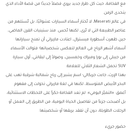
مع الفخامة، حيث كل طراز جديد يروي فصلاً جديدًا من قصة الأداء الذي
يتحدى الزمن.
في عالم Maserati، لا تُختار أسماء السيارات عشوائيًا، بل تُستلهم من
عناصر الطبيعة التي لا تُرى، لكنها تُحس. منذ ستينيات القرن الماضي،
حين ظهرت أسطورة ميسترال، اعتادت مازيراتي أن تمنح سياراتها
أسماء أشهر الرياح في العالم لتعكس شخصياتها؛ فتوالت الأسماء
من جيبلي إلى بورا وميراك وخمسين، وصولاً إلى ليڤانتي، أول سيارة
SUV تحمل الشعار الثلاثي للعلامة.
بهذا الإرث، جاءت جريكالي؛ اسم يشير إلى رياح شمالية شرقية تهب على
البحر الأبيض المتوسط، لكنها في لغة مازيراتي تحولت إلى مفهوم
أعمق: «التميّز اليومي». لم تعد الفخامة حكراً على اللحظات الاستثنائية،
بل أصبحت جزءاً من تفاصيل الحياة اليومية، من الطريق إلى العمل أو
الرحلات الطويلة، دون أن تفقد بريقها أو شخصيتها.
حضور جريء