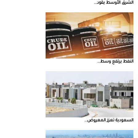
الشرق‭ ‬الأوسط‭ ‬يقود‭ ...
النفط‭ ‬يرتفع‭ ‬وسط‭ ...
السعودية‭ ‬تعزز‭ ‬المعروض‭ ...