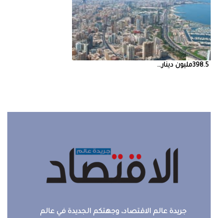
398.5‭ ‬مليون‭ ‬دينار‭ ...
جريدة عالم الاقتصاد، وجهتكم الجديدة في عالم