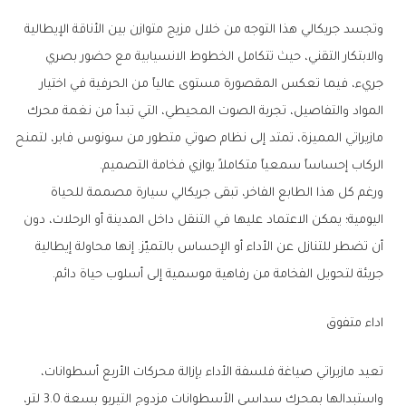
وتجسد جريكالي هذا التوجه من خلال مزيج متوازن بين الأناقة الإيطالية
والابتكار التقني، حيث تتكامل الخطوط الانسيابية مع حضور بصري
جريء، فيما تعكس المقصورة مستوى عالياً من الحرفية في اختيار
المواد والتفاصيل، تجربة الصوت المحيطي، التي تبدأ من نغمة محرك
مازيراتي المميزة، تمتد إلى نظام صوتي متطور من سونوس فابر، لتمنح
الركاب إحساساً سمعياً متكاملاً يوازي فخامة التصميم.
ورغم كل هذا الطابع الفاخر، تبقى جريكالي سيارة مصممة للحياة
اليومية؛ يمكن الاعتماد عليها في التنقل داخل المدينة أو الرحلات، دون
أن تضطر للتنازل عن الأداء أو الإحساس بالتميّز. إنها محاولة إيطالية
جريئة لتحويل الفخامة من رفاهية موسمية إلى أسلوب حياة دائم.
اداء متفوق
تعيد مازيراتي صياغة فلسفة الأداء بإزالة محركات الأربع أسطوانات،
واستبدالها بمحرك سداسي الأسطوانات مزدوج التيربو بسعة 3.0 لتر،