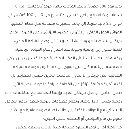
يولد قوة 386 حصاناً، يرتبط المحرك بناقل حركة أوتوماتيكي من 8
سرعات ونظام دفع رباعي قياسي، وتتسارع من 0 إلى 100 كم/س في
حوالي 5.5 ثانية تقريباً، إلى جانب تجهيزات متقدمة مثل نظام التعليق
الهوائي القفل الخلفي الإلكتروني محدود الانزلاق، وعلى الطريق، تقدم
جريكالي شخصية مزدوجة؛ هادئة ومريحة في وضع القيادة العادي،
لكنها تتحول إلى رياضية وحيوية عند اختيار أوضاع القيادة الرياضية.
ورغم هذه التحسينات، تبقى المقارنة حاضرة مع منافسين بارزين، وفي
مقدمتهم بورشه ماكان، التي تتفوق في دقة التوجيه ومتعة القيادة
الصافية. لكن جريكالي لا تحاول منافسة الآخرين بنفس المعايير، بل
تقدم تجربة مختلفة، ترتكز على الفخامة والراحة والهوية البصرية التي
تجفي الداخل، تواصل جريكالي تقديم رؤيتها للفخامة، مع شاشة عدادات
رقمية بقياس 12.3 بوصة، ونظام معلومات وترفيه متطور يدعم التكامل
اللاسلكي مع الهواتف الذكية، إلى جانب تجربة صوتية غامرة مع نظام
سونوس فابر القياسي أو النسخة الأعلى اختيارية.
من ناحية أخرى، توفر السيارة مساحة جيدة للركاب وسعة تحميل