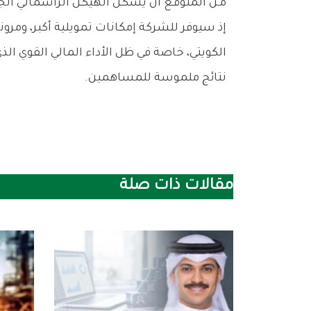
‬نتائج‭ ‬ملموسة‭ ‬للمساهمين‭.‬
مقالات ذات صلة