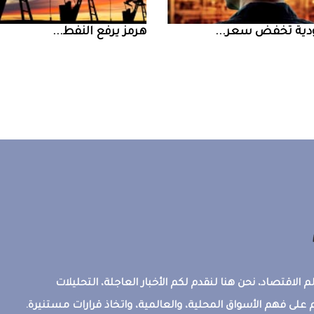
ض سعر ...
‮‬هرمز‮‬‭ ‬يرفع‭ ‬النفط‭ ...
 الاقتصاد، نحن هنا لنقدم لكم الأخبار العاجلة، التحليلات
على فهم الأسواق المحلية، والعالمية، واتخاذ قرارات مستنيرة.