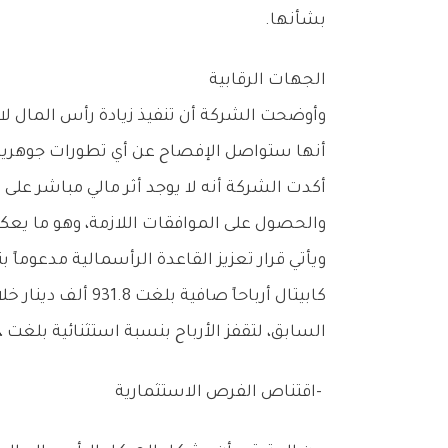
‬بشأنها‭.‬
الجهات‭ ‬الرقابية
‬والحصول‭ ‬على‭ ‬الموافقات‭ ‬اللازمة،‭ ‬وهو‭ ‬ما‭ ‬يعكس‭ ‬استقرار‭ ‬الوضع‭ ‬المالي‭ ‬الحالي‭ ‬للشركة‭.‬
‬السابق،‭ ‬لتقفز‭ ‬الأرباح‭ ‬بنسبة‭ ‬استثنائية‭ ‬بلغت‭ ‬4337‭.‬8‭ %‬،‭ ‬وهو‭ ‬ما‭ ‬يعكس‭ ‬التحسن‭ ‬الكبير‭ ‬في‭ ‬الأداء‭ ‬التشغيلي‭ ‬والاستثماري‭ ‬للشركة‭.‬
‭- ‬اقتناص‭ ‬الفرص‭ ‬الاستثمارية