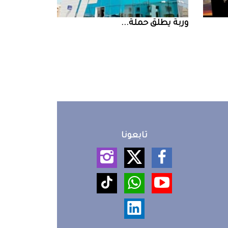
‮‬وربة‮‬‭ ‬يطلق‭ ‬حملة‭ ...
تابعونا