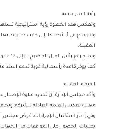
رؤية‭ ‬استراتيجية
‬المقبلة‭.‬
‬كما‭ ‬يوفر‭ ‬قاعدة‭ ‬رأسمالية‭ ‬قوية‭ ‬تدعم‭ ‬استدامة‭ ‬النمو‭ ‬وتعزز‭ ‬مركزها‭ ‬التنافسي‭ ‬في‭ ‬السوق‭.‬
القيمة‭ ‬العادلة
‬مهنية‭ ‬تعكس‭ ‬القيمة‭ ‬العادلة‭ ‬للشركة،‭ ‬وتحافظ‭ ‬على‭ ‬حقوق‭ ‬جميع‭ ‬المساهمين،‭ ‬مع‭ ‬الالتزام‭ ‬الكامل‭ ‬بالضوابط‭ ‬التي‭ ‬تفرضها‭ ‬الجهات‭ ‬الرقابية‭.‬