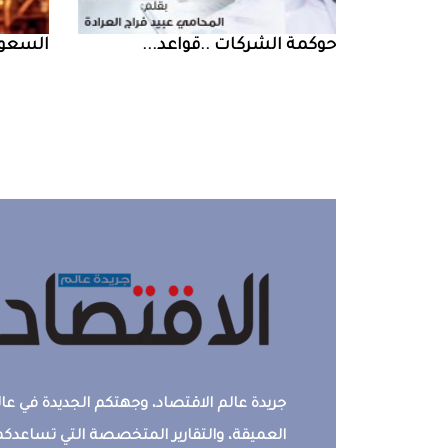
حوكمة‭ ‬الشركات‭.. ‬قواعد‭ ...
السعودية‭ ‬تخف‭‬‭
جريدة عالم الاقتصاد، وجهتكم الجديدة في عالم
العميقة، والتقارير المتخصصة التي تساعدكم 