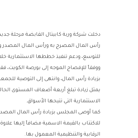
‬للتوسع،‭ ‬ودعم‭ ‬تنفيذ‭ ‬خططها‭ ‬الاستثمارية‭ ‬خلال‭ ‬المرحلة‭ ‬المقبلة،‭ ‬مستفيدة‭ ‬من‭ ‬الأداء‭ ‬المالي‭ ‬القوي‭ ‬الذي‭ ‬حققته‭ ‬خلال‭ ‬العام‭ ‬الجاري‭.‬
‬الاستثمارية‭ ‬التي‭ ‬تتيحها‭ ‬الأسواق‭.‬
‬الرقابية‭ ‬والتنظيمية‭ ‬المعمول‭ ‬بها‭.‬