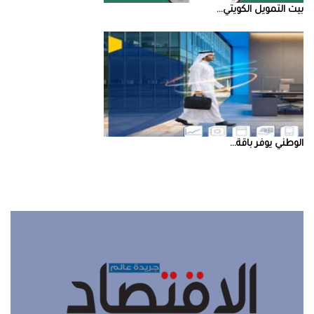
بيت‭ ‬التمويل‭ ‬الكويتي‭ ...
‮‬الوطني‮‬‭ ‬يوفر‭ ‬باقة‭ ...