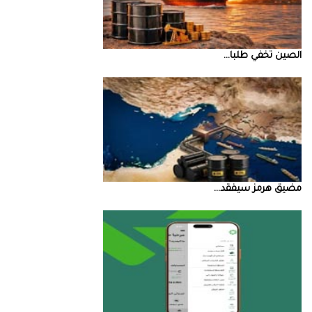
الصين‭ ‬تخفي‭ ‬طلبا‭ ...
مضيق‭ ‬هرمز‭ ‬سيفقد‭ ...