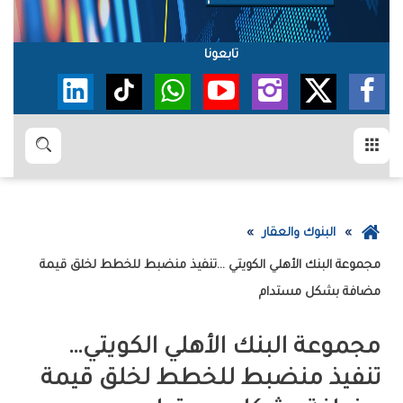
تابعونا
القائمة
بحث
عودة
البنوك والعقار
إلى
الصفحة
‬مضافة‭ ‬بشكل‭ ‬مستدام
الرئيسية
مجموعة‭ ‬البنك‭ ‬الأهلي‭ ‬الكويتي‭…