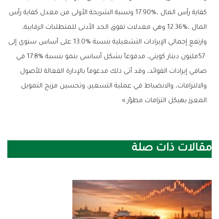
‬المعزز‭ ‬بهيكل‭ ‬التزامات‭ ‬مطوّر‮»‬‭. ‬
مقالات ذات صلة