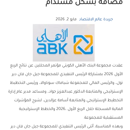
‬مضافة‭ ‬بشكل‭ ‬مستدام
جريدة عالم الاقتصاد
مايو 2, 2026
‬المستقبلية‭ ‬للمجموعة‭.‬