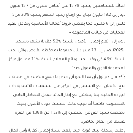
‬دينار‭ ‬إلى‭ ‬18‭.‬2‭ ‬مليون‭ ‬دينار،‭ ‬مع‭ ‬ارتفاع‭ ‬ربحية‭ ‬السهم‭ ‬بنسبة‭ ‬20‭% ‬من‭ ‬5‭
‬العمليات‭ ‬في‭ ‬كيانات‭ ‬المجموعة‮»‬‭. ‬
‬المجموعة‭ ‬القوي‭ ‬والممول‭ ‬جيداً‭.‬
‬نفسها‭ ‬من‭ ‬العام‭ ‬الماضي‭. ‬