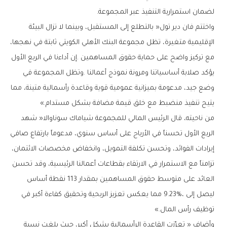
‬لضمان‭ ‬استمرارية‭ ‬التنفيذ‭ ‬عبر‭ ‬المجموعة‭. ‬
‬يتيح‭ ‬تنفيذ‭ ‬منضبط‭ ‬مع‭ ‬خلق‭ ‬قيمة‭ ‬مضافة‭ ‬بشكل‭ ‬مستدام‮»‬‭.‬
‬توظيف‭ ‬رأس‭ ‬المال‮»‬‭.‬