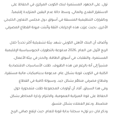
‬الأخرى،‭ ‬بحيث‭ ‬عززت‭ ‬هذه‭ ‬الإجراءات‭ ‬الثقة‭ ‬وأثبتت‭ ‬مرونة‭ ‬القطاع‭ ‬المصرفي‭.
‬وقطاع‭ ‬مصرفي‭ ‬منظّم‭ ‬بشكل‭ ‬جيد،‭ ‬وسيولة‭ ‬كافية‭ ‬في‭ ‬القطاع‭. ‬
‬منضبط،‭ ‬ودعم‭ ‬العملاء‭ ‬بشكل‭ ‬متسق‭.‬