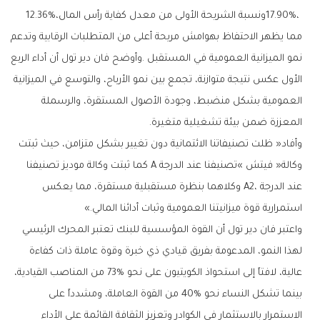
‬17‭.‬90‭%‬،‭ ‬ونسبة‭ ‬الشريحة‭ ‬الأولى‭ ‬من‭ ‬معدل‭ ‬كفاية‭ ‬رأس‭ ‬المال‭ ‬12‭.‬36‭%‬،‭
‬المعززة‭ ‬ضمن‭ ‬بيئة‭ ‬تشغيلية‭ ‬متغيرة‭. ‬
‬استمرارية‭ ‬قوة‭ ‬ميزانيتنا‭ ‬العمومية‭ ‬وثبات‭ ‬أدائنا‭ ‬المالي‮»‬‭.‬