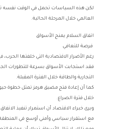
‬العالمي‭ ‬خلال‭ ‬المرحلة‭ ‬الحالية‭.‬
اتفاق‭ ‬السلام‭ ‬يمنح‭ ‬الأسواق
‭ ‬فرصة‭ ‬للتعافي
رغم‭ ‬الأضرار‭ ‬الاقتصادية‭ ‬التي‭ ‬خلفتها‭ ‬الحرب،‭ ‬فإن‭ ‬الاتفاق‭ ‬المبدئي‭ ‬بين‭ ‬الولايات‭ ‬المتحدة‭ ‬وإيران‭ ‬منح‭ ‬الأسواق‭ ‬العالمية‭ ‬جرعة‭ ‬مهمة‭ ‬من‭ ‬التفاؤل‭.‬
‬التجارية‭ ‬والطاقة‭ ‬خلال‭ ‬الفترة‭ ‬المقبلة‭.‬
‬خلال‭ ‬فترة‭ ‬الصراع‭.‬
‬مع‭ ‬استقرار‭ ‬سياسي‭ ‬وأمني‭ ‬أوسع‭ ‬في‭ ‬المنطقة‭.‬