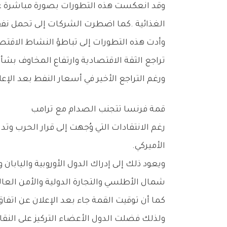
‬الغذائية‭. ‬كما‭ ‬اضطرت‭ ‬الشركات‭ ‬إلى‭ ‬تحمل‭ ‬نفقات‭ ‬تشغيلية‭ ‬أعلى،‭ ‬الأمر‭ ‬الذي‭ ‬أثر‭ ‬على‭ ‬هوامش‭ ‬الأرباح‭ ‬وأضعف‭ ‬بعض‭ ‬خطط‭ ‬الاستثمار‭.‬
‬تراجع‭ ‬الثقة‭ ‬الاقتصادية‭ ‬وارتفاع‭ ‬المخاوف‭ ‬بشأن‭ ‬استمرار‭ ‬الضغوط‭ ‬التضخمية‭ ‬لفترة‭ ‬أطول‭ ‬من‭ ‬المتوقع‭.‬
ورغم‭ ‬التراجع‭ ‬الأخير‭ ‬في‭ ‬أسعار‭ ‬النفط‭ ‬بعد‭ ‬الإعلان‭ ‬عن‭ ‬اتفاق‭ ‬السلام،‭ ‬فإن‭ ‬آثار‭ ‬الارتفاع‭ ‬السابق‭ ‬لا‭ ‬تزال‭ ‬محسوسة‭ ‬في‭ ‬معظم‭ ‬الاقتصادات‭ ‬الكبرى‭.‬
قمة‭ ‬فرنسا‭ ‬تتجنب‭ ‬الصدام‭ ‬مع‭ ‬ترامب
‬الأميركي‭.‬
‬شمال‭ ‬الأطلسي‭ ‬والتجارة‭ ‬الدولية‭ ‬والأمن‭ ‬العالمي‭.‬
‬ولذلك‭ ‬فضلت‭ ‬الدول‭ ‬الأعضاء‭ ‬التركيز‭ ‬على‭ ‬النقاط‭ ‬المشتركة‭ ‬بدلاً‭ ‬من‭ ‬إعادة‭ ‬فتح‭ ‬الخلافات‭ ‬المتعلقة‭ ‬ببداية‭ ‬الأزمة‭.‬