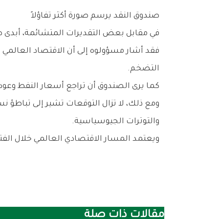
صندوق‭ ‬النقد‭ ‬يرسم‭ ‬صورة‭ ‬أكثر‭ ‬تفاؤلاً
في‭ ‬مقابل‭ ‬بعض‭ ‬التقديرات‭ ‬المتشائمة،‭ ‬أبدى‭ ‬صندوق‭ ‬النقد‭ ‬الدولي‭ ‬قدراً‭ ‬من‭ ‬التفاؤل‭ ‬الحذر‭ ‬بشأن‭ ‬مستقبل‭ ‬الاقتصاد‭ ‬العالمي‭ ‬بعد‭ ‬الاتفاق‭ ‬الأخير‭.‬
‬التضخم‭.‬
كما‭ ‬يرى‭ ‬الصندوق‭ ‬أن‭ ‬تراجع‭ ‬أسعار‭ ‬النفط‭ ‬وعودة‭ ‬تدفقات‭ ‬التجارة‭ ‬قد‭ ‬يساعدان‭ ‬على‭ ‬تجنب‭ ‬السيناريوهات‭ ‬الأكثر‭ ‬تشاؤماً‭ ‬التي‭ ‬كانت‭ ‬مطروحة‭ ‬خلال‭ ‬ذروة‭ ‬الأزمة‭.‬
‬والتوترات‭ ‬الجيوسياسية‭.‬
ويعتمد‭ ‬المسار‭ ‬الاقتصادي‭ ‬العالمي‭ ‬خلال‭ ‬الفترة‭ ‬المقبلة‭ ‬بدرجة‭ ‬كبيرة‭ ‬على‭ ‬مدى‭ ‬نجاح‭ ‬اتفاق‭ ‬السلام‭ ‬واستمرار‭ ‬استقرار‭ ‬أسواق‭ ‬الطاقة‭ ‬والتجارة‭ ‬الدولية‭.‬
مقالات ذات صلة