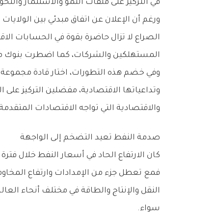
‬في‭ ‬التركيز‭ ‬على‭ ‬ملفات‭ ‬النمو‭ ‬والاستثمار‭ ‬والتحول‭ ‬الرقمي،‭ ‬وجدت‭ ‬نفسها‭ ‬أمام‭ ‬تحديات‭ ‬جديدة‭ ‬فرضتها‭ ‬أزمة‭ ‬الطاقة‭ ‬والاضطرابات‭ ‬التجارية‭ ‬التي‭ ‬رافقت‭ ‬الحرب‭.‬
‬المستهلكين‭ ‬والشركات،‭ ‬كما‭ ‬اضطرت‭ ‬بنوك‭ ‬مركزية‭ ‬رئيسية‭ ‬إلى‭ ‬اتخاذ‭ ‬إجراءات‭ ‬أكثر‭ ‬تشدداً‭ ‬لمواجهة‭ ‬موجة‭ ‬تضخمية‭ ‬جديدة‭.‬
‬والاقتصادية‭ ‬التي‭ ‬تواجه‭ ‬الاقتصادات‭ ‬المتقدمة‭ ‬في‭ ‬مرحلة‭ ‬تتسم‭ ‬بارتفاع‭ ‬مستويات‭ ‬عدم‭ ‬اليقين‭ ‬وتغير‭ ‬موازين‭ ‬القوى‭ ‬الاقتصادية‭ ‬العالمية‭.‬
صدمة‭ ‬النفط‭ ‬تعيد‭ ‬التضخم‭ ‬إلى‭ ‬الواجهة
كان‭ ‬الارتفاع‭ ‬الحاد‭ ‬في‭ ‬أسعار‭ ‬النفط‭ ‬خلال‭ ‬فترة‭ ‬الحرب‭ ‬أحد‭ ‬أبرز‭ ‬العوامل‭ ‬التي‭ ‬أثرت‭ ‬على‭ ‬الاقتصاد‭ ‬العالمي‭ ‬خلال‭ ‬الأشهر‭ ‬الأخيرة‭.‬
‬سواء‭.‬