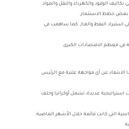
كما‭ ‬أن‭ ‬توقيت‭ ‬القمة‭ ‬جاء‭ ‬بعد‭ ‬الإعلان‭ ‬عن‭ ‬اتفاق‭ ‬مبدئي‭ ‬لوقف‭ ‬الحرب،‭ ‬ما‭ ‬ساهم‭ ‬في‭ ‬تهدئة‭ ‬بعض‭ ‬التوترات‭ ‬السياسية‭ ‬التي‭ ‬كانت‭ ‬قائمة‭ ‬خلال‭ ‬الأشهر‭ ‬الماضية‭.