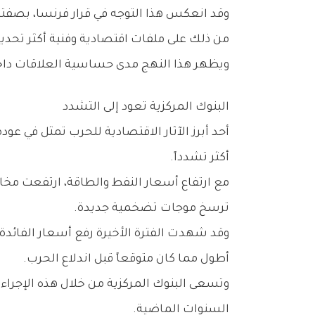
‬من‭ ‬ذلك‭ ‬على‭ ‬ملفات‭ ‬اقتصادية‭ ‬وفنية‭ ‬أكثر‭ ‬تحديداً‭.‬
ويظهر‭ ‬هذا‭ ‬النهج‭ ‬مدى‭ ‬حساسية‭ ‬العلاقات‭ ‬داخل‭ ‬مجموعة‭ ‬السبع‭ ‬في‭ ‬ظل‭ ‬التغيرات‭ ‬السياسية‭ ‬والاقتصادية‭ ‬المتسارعة‭ ‬التي‭ ‬يشهدها‭ ‬العالم‭.‬
البنوك‭ ‬المركزية‭ ‬تعود‭ ‬إلى‭ ‬التشدد
‬أكثر‭ ‬تشدداً‭.‬
‬ترسخ‭ ‬موجات‭ ‬تضخمية‭ ‬جديدة‭.‬
‬أطول‭ ‬مما‭ ‬كان‭ ‬متوقعاً‭ ‬قبل‭ ‬اندلاع‭ ‬الحرب‭.‬
‬السنوات‭ ‬الماضية‭.‬