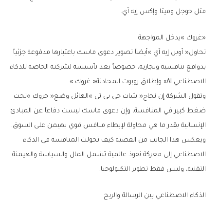
‬مثل‭ ‬جوجل‭ ‬وميتا‭ ‬وإكس‭ ‬إيه‭ ‬آي‭.‬
‮«‬غروك‮»‬‭ ‬يدخل‭ ‬المواجهة
‬الاصطناعي‭ ‬xAI‭ ‬وإطلاق‭ ‬روبوت‭ ‬المحادثة‭ ‬‮«‬غروك‮»‬‭.‬
‬الإنسانية‭ ‬بقدر‭ ‬ما‭ ‬هي‭ ‬محاولة‭ ‬لإبطاء‭ ‬منافس‭ ‬قوي‭ ‬يهيمن‭ ‬على‭ ‬السوق‭.‬
‬التقنية،‭ ‬وليس‭ ‬فقط‭ ‬تطوير‭ ‬التكنولوجيا‭.‬
الذكاء‭ ‬الاصطناعي‭ ‬بين‭ ‬الرسالة‭ ‬والربح