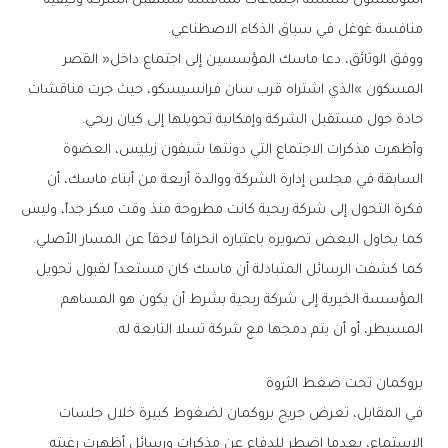
‬منافسة‭ ‬غوغل‭ ‬في‭ ‬سباق‭ ‬الذكاء‭ ‬الاصطناعي‭.‬
‬حادة‭ ‬حول‭ ‬مستقبل‭ ‬الشركة‭ ‬وإمكانية‭ ‬تحويلها‭ ‬إلى‭ ‬كيان‭ ‬ربحي‭.‬
‬كما‭ ‬يحاول‭ ‬البعض‭ ‬تصويره‭ ‬باعتباره‭ ‬انحرافاً‭ ‬لاحقاً‭ ‬عن‭ ‬المسار‭ ‬الأصلي‭.‬
‬المسيطر،‭ ‬أو‭ ‬أن‭ ‬يتم‭ ‬دمجها‭ ‬مع‭ ‬شركة‭ ‬تسلا‭ ‬التابعة‭ ‬له‭.‬
بروكمان‭ ‬تحت‭ ‬ضغط‭ ‬الثروة