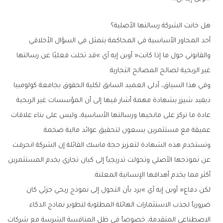
هل‭ ‬خانت‭ ‬الشركة‭ ‬رسالتها‭ ‬الأصلية؟
‬غير‭ ‬الربحية‭ ‬لصالح‭ ‬المصالح‭ ‬التجارية‭.‬
‬عميقة‭ ‬مع‭ ‬مستثمرين‭ ‬يسعون‭ ‬لتحقيق‭ ‬عوائد‭ ‬مالية‭ ‬ضخمة‭.‬
‬أكثر‭ ‬مما‭ ‬يخدم‭ ‬أهدافها‭ ‬الإنسانية‭ ‬المعلنة‭.‬