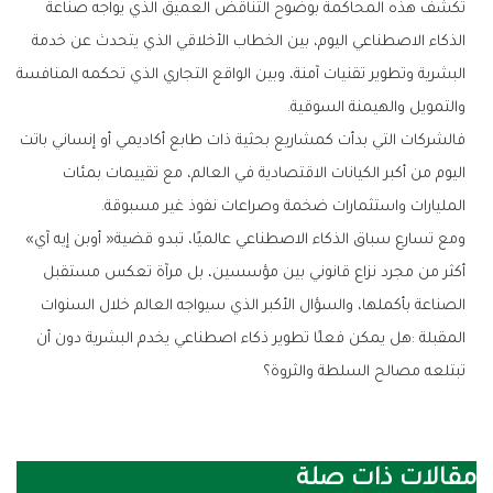
‬والتمويل‭ ‬والهيمنة‭ ‬السوقية‭.‬
‬المليارات‭ ‬واستثمارات‭ ‬ضخمة‭ ‬وصراعات‭ ‬نفوذ‭ ‬غير‭ ‬مسبوقة‭.‬
ومع‭ ‬تسارع‭ ‬سباق‭ ‬الذكاء‭ ‬الاصطناعي‭ ‬عالميًا،‭ ‬تبدو‭ ‬قضية‭ ‬‮«‬أوبن‭ ‬إيه‭ ‬آي‮»‬‭
‬تبتلعه‭ ‬مصالح‭ ‬السلطة‭ ‬والثروة؟
مقالات ذات صلة