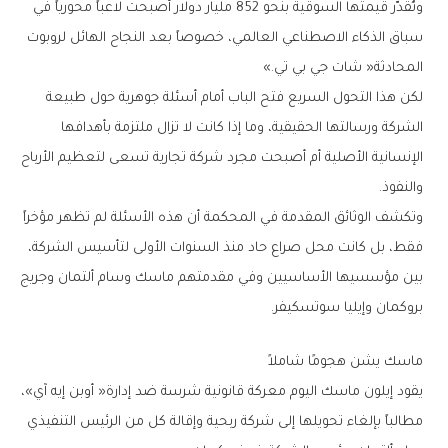
‬المحادثة‭ ‬‮«‬شات‭ ‬جي‭ ‬بي‭ ‬تي‮»‬‭.‬
‬والنفوذ‭.‬
‬بروكمان‭ ‬وإيليا‭ ‬سوتسكيفر‭.‬
ماسك‭ ‬يشن‭ ‬هجومًا‭ ‬شاملاً