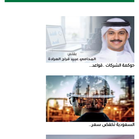
حوكمة‭ ‬الشركات‭.. ‬قواعد‭ ...
السعودية‭ ‬تخفض‭ ‬سعر‭ ...