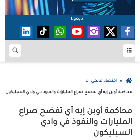
تابعونا
القائمة
بحث
عودة
اقتصاد عالمي
إلى
محاكمة‭ ‬‮‬أوبن‭ ‬إيه‭ ‬آي‮‬‭ ‬تفضح‭ ‬صراع‭ ‬المليارات‭ ‬والنفوذ‭ ‬في‭ ‬وادي‭ ‬السيليكون
الصفحة
الرئيسية
‬السيليكون