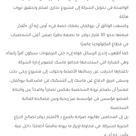
‬هائلة‭.‬
‬في‭ ‬قطاع‭ ‬التكنولوجيا‭ ‬عالميًا‭.‬
‬باعتبارها‭ ‬انحرفت‭ ‬عن‭ ‬رسالتها‭ ‬الأصلية‭ ‬وتحولت‭ ‬إلى‭ ‬مشروع‭ ‬ربحي‭ ‬بحت‭.‬
‬الشخصية‭.‬
‬‮«‬أوبن‭ ‬إيه‭ ‬آي‮»‬‭.‬