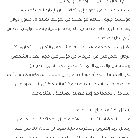
‬سام‭ ‬ألتمان‭ ‬ورئيس‭ ‬الشركة‭ ‬غريغ‭ ‬بركمان‭.‬
‬أرباح‭ ‬تجارية‭ ‬ضخمة‭.‬
‬والسياسي‭ ‬والتجاري‭ ‬الذي‭ ‬بات‭ ‬يطبع‭ ‬العلاقة‭ ‬بين‭ ‬الطرفين‭.‬
‬الشركة‭ ‬أو‭ ‬دمجها‭ ‬مع‭ ‬إمبراطوريته‭ ‬الصناعية‭ ‬والتكنولوجية‭.‬
رسائل‭ ‬تكشف‭ ‬صراع‭ ‬السيطرة