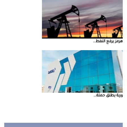
‮‬هرمز‮‬‭ ‬يرفع‭ ‬النفط‭ ...
‮‬وربة‮‬‭ ‬يطلق‭ ‬حملة‭ ...