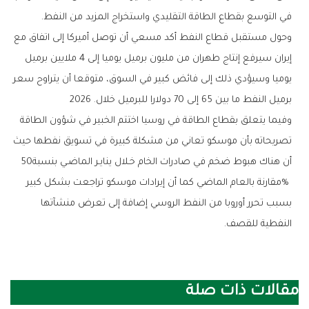
‬في‭ ‬التوسع‭ ‬بقطاع‭ ‬الطاقة‭ ‬التقليدي‭ ‬واستخراج‭ ‬المزيد‭ ‬من‭ ‬النفط‭.‬
‬برميل‭ ‬النفط‭ ‬ما‭ ‬بين‭ ‬65‭ ‬إلى‭ ‬70‭ ‬دولارا‭ ‬للبرميل‭ ‬خلال‭ ‬2026‭ .‬
‬أن‭ ‬هناك‭ ‬هبوط‭ ‬ضخم‭ ‬في‭ ‬صادرات‭ ‬الخام‭ ‬خـلال‭ ‬ينايـر‭ ‬الماضـي‭ ‬بنسبة‭ ‬50‭
‬النفطية‭ ‬للقصف‭.‬
مقالات ذات صلة