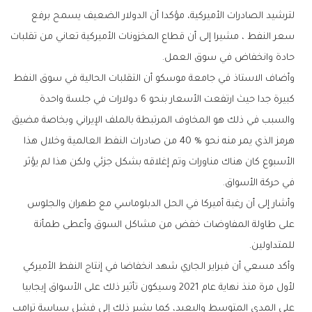
‬حادة‭ ‬وانخفاض‭ ‬في‭ ‬سوق‭ ‬العمل‭ .‬
‬في‭ ‬حركة‭ ‬الأسواق‭ .‬
‬للمتداولين‭. ‬