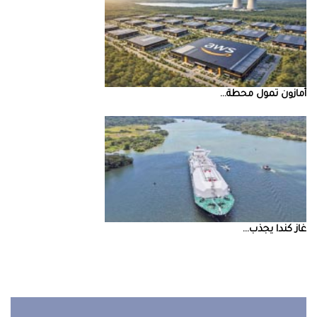
أمازون‭ ‬تمول‭ ‬محطة‭ ...
غاز‭ ‬كندا‭ ‬يجذب‭ ...