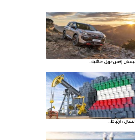
نيسان‭ ‬إكس‭-‬تريل‭: ‬عائلية‭ ...
‮‬الشال‮ ‬‭: ‬ارتباط‭ ...