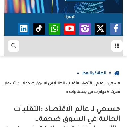
تابعونا
القائمة
بحث
عودة
الطاقة والنفط
إلى
الصفحة
‬قفزت‭ ‬6‭ ‬دولارات‭ ‬في‭ ‬جلسة‭ ‬واحدة
الرئيسية
‬الحالية‭ ‬في‭ ‬السوق‭ ‬ضخمة‭…