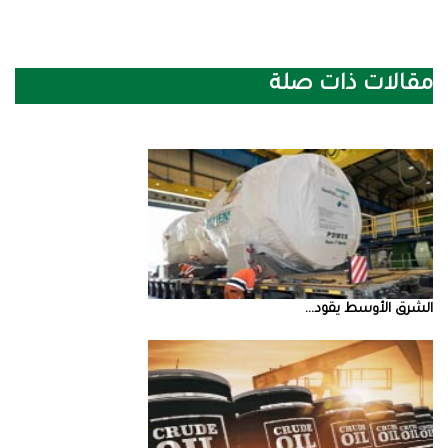
مقالات ذات صلة
الشرق‭ ‬الأوسط‭ ‬يقود‭ ...