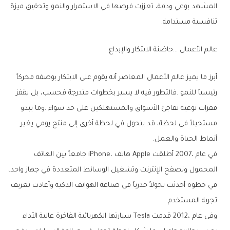
‬تنافسية‭ ‬مستدامة‭.‬
عالم‭ ‬الأعمال‮…‬‭ ‬حاضنة‭ ‬الابتكار‭ ‬والإبداع
‬أنماط‭ ‬الحياة‭ ‬والعمل‭.‬
‬تجربة‭ ‬المستخدم‭.‬