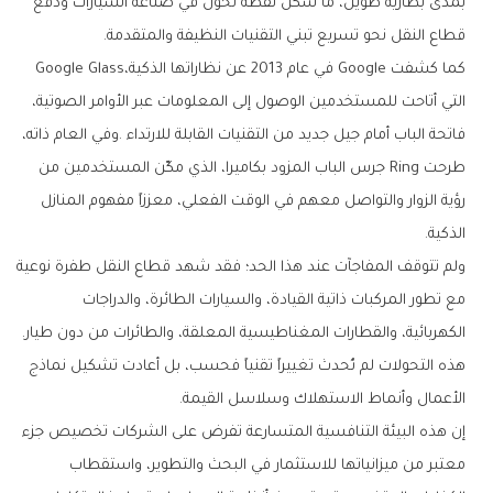
‬قطاع‭ ‬النقل‭ ‬نحو‭ ‬تسريع‭ ‬تبني‭ ‬التقنيات‭ ‬النظيفة‭ ‬والمتقدمة‭.‬
كما‭ ‬كشفت‭ ‬Google‭ ‬في‭ ‬عام‭ ‬2013‭ ‬عن‭ ‬نظاراتها‭ ‬الذكية‭ ‬Google Glass،‭
‬الذكية‭.‬
‬الكهربائية،‭ ‬والقطارات‭ ‬المغناطيسية‭ ‬المعلقة،‭ ‬والطائرات‭ ‬من‭ ‬دون‭ ‬طيار‭.
‬الأعمال‭ ‬وأنماط‭ ‬الاستهلاك‭ ‬وسلاسل‭ ‬القيمة‭.‬