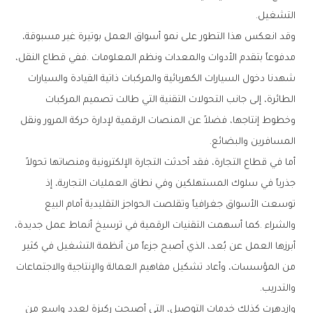
‬التشغيل‭.‬
‬المسافرين‭ ‬والبضائع‭.‬
‬والتدريب‭.‬