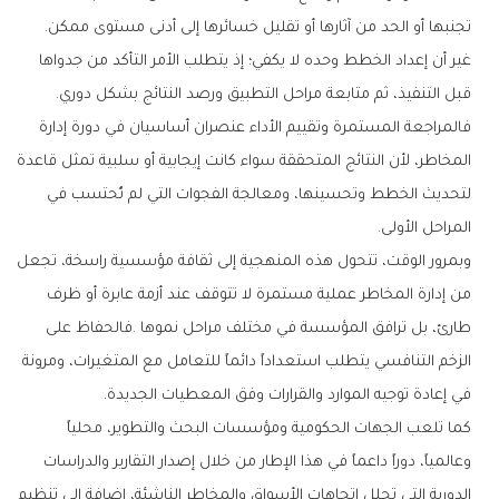
‬تجنبها‭ ‬أو‭ ‬الحد‭ ‬من‭ ‬آثارها‭ ‬أو‭ ‬تقليل‭ ‬خسائرها‭ ‬إلى‭ ‬أدنى‭ ‬مستوى‭ ‬ممكن‭.‬
‬قبل‭ ‬التنفيذ،‭ ‬ثم‭ ‬متابعة‭ ‬مراحل‭ ‬التطبيق‭ ‬ورصد‭ ‬النتائج‭ ‬بشكل‭ ‬دوري‭.
‬المراحل‭ ‬الأولى‭.‬
‬في‭ ‬إعادة‭ ‬توجيه‭ ‬الموارد‭ ‬والقرارات‭ ‬وفق‭ ‬المعطيات‭ ‬الجديدة‭.‬