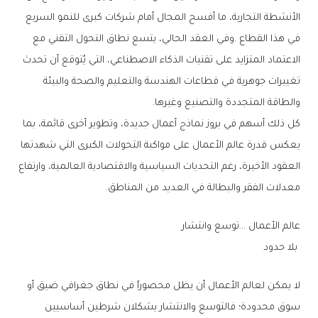
‬والطاقة‭ ‬المتجددة‭ ‬والتصنيع‭ ‬وغيرها‭.‬
‬معدلات‭ ‬الفقر‭ ‬والبطالة‭ ‬في‭ ‬العديد‭ ‬من‭ ‬المناطق‭.‬
عالم‭ ‬الأعمال‮…‬‭ ‬توسع‭ ‬وانتشار
‭ ‬بلا‭ ‬حدود