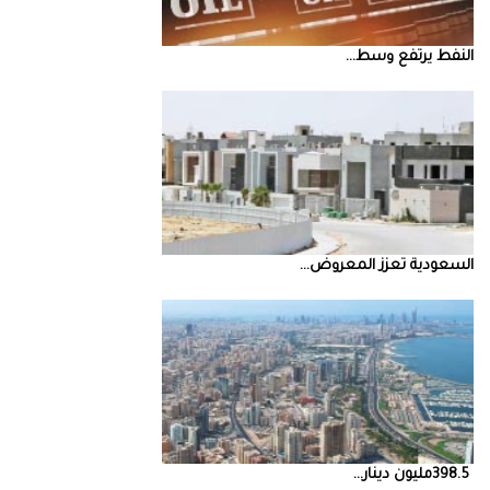
النفط‭ ‬يرتفع‭ ‬وسط‭ ...
السعودية‭ ‬تعزز‭ ‬المعروض‭ ...
398.5‭ ‬مليون‭ ‬دينار‭ ...