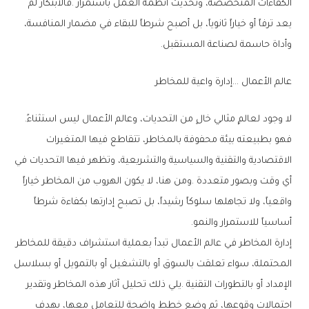
‬وأداة‭ ‬حاسمة‭ ‬لصناعة‭ ‬المستقبل‭.‬
عالم‭ ‬الأعمال‮…‬‭ ‬إدارة‭ ‬واعية‭ ‬للمخاطر
لا‭ ‬وجود‭ ‬لعالمٍ‭ ‬مثالي‭ ‬خالٍ‭ ‬من‭ ‬التحديات،‭ ‬وعالم‭ ‬الأعمال‭ ‬ليس‭ ‬استثناءً‭.
‬أساسياً‭ ‬للاستمرار‭ ‬والنمو‭.‬