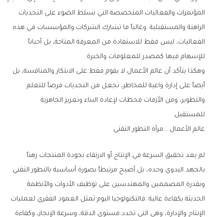
‬للإسهام‭ ‬فيها‭ ‬كمصدر‭ ‬للمعلومات‭ ‬والخبرة‭.‬
‬للمستقبل‭.‬
عالم‭ ‬الأعمال‮…‬‭ ‬مرآة‭ ‬التطور‭ ‬التقني