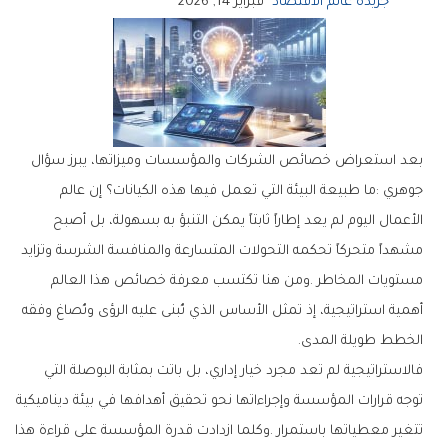
جريدة عالم الاقتصاد
فبراير 14, 2026
‬الخطط‭ ‬طويلة‭ ‬المدى‭.‬