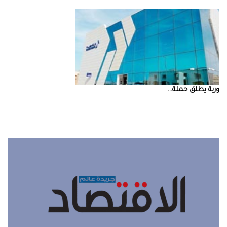
‮‬وربة‮‬‭ ‬يطلق‭ ‬حملة‭ ...