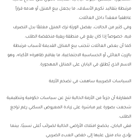
‬عاطفياً‭ ‬معقداً‭ ‬داخل‭ ‬العائلات‭.‬
‬فيه،‭ ‬خصوصاً‭ ‬إذا‭ ‬كان‭ ‬يقع‭ ‬في‭ ‬منطقة‭ ‬ريفية‭ ‬منخفضة‭ ‬الطلب‭.‬
‬الاسم‭ ‬الذي‭ ‬يُطلق‭ ‬في‭ ‬اليابان‭ ‬على‭ ‬المنازل‭ ‬المهجورة‭.‬
السياسات‭ ‬الضريبية‭ ‬ساهمت‭ ‬في‭ ‬تضخم‭ ‬الأزمة
‬الطلب‭.‬
‬يؤدي‭ ‬بناء‭ ‬منزل‭ ‬عليها‭ ‬إلى‭ ‬خفض‭ ‬العبء‭ ‬الضريبي‭.‬