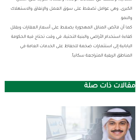
‬والنمو‭.‬
‬المناطق‭ ‬الريفية‭ ‬المتراجعة‭ ‬سكانياً‭.‬
مقالات ذات صلة