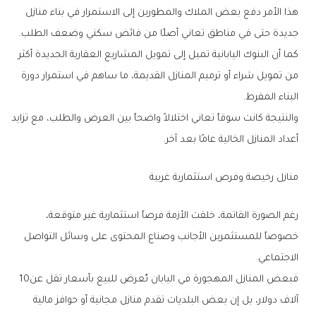
‬جديدة‭ ‬حتى‭ ‬في‭ ‬مناطق‭ ‬تعاني‭ ‬أصلًا‭ ‬من‭ ‬فائض‭ ‬سكني‭ ‬وضعف‭ ‬الطلب‭.‬
‬البناء‭ ‬المفرط‭.‬
‬أعداد‭ ‬المنازل‭ ‬الخالية‭ ‬عامًا‭ ‬بعد‭ ‬آخر‭.‬
منازل‭ ‬رخيصة‭ ‬وفرص‭ ‬استثمارية‭ ‬غريبة
‬الاجتماعي‭.‬
فبعض‭ ‬المنازل‭ ‬المهجورة‭ ‬في‭ ‬اليابان‭ ‬تُعرض‭ ‬للبيع‭ ‬بأسعار‭ ‬تقل‭ ‬عن‭ ‬10‭