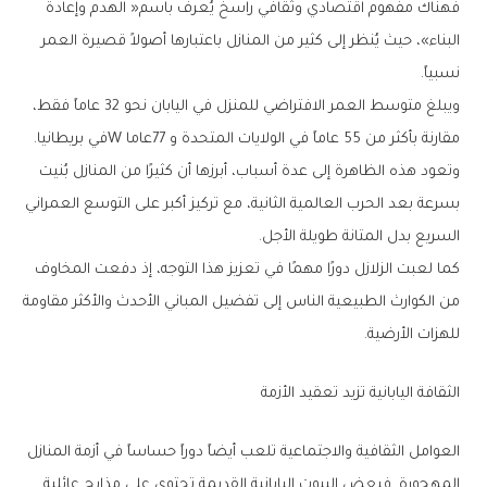
‬نسبياً‭.‬
‬مقارنة‭ ‬بأكثر‭ ‬من‭ ‬55‭ ‬عاماً‭ ‬في‭ ‬الولايات‭ ‬المتحدة‭ ‬و77‭ ‬عاماW‭ ‬في‭ ‬بريطانيا‭.‬
‬السريع‭ ‬بدل‭ ‬المتانة‭ ‬طويلة‭ ‬الأجل‭.‬
‬للهزات‭ ‬الأرضية‭.‬
الثقافة‭ ‬اليابانية‭ ‬تزيد‭ ‬تعقيد‭ ‬الأزمة