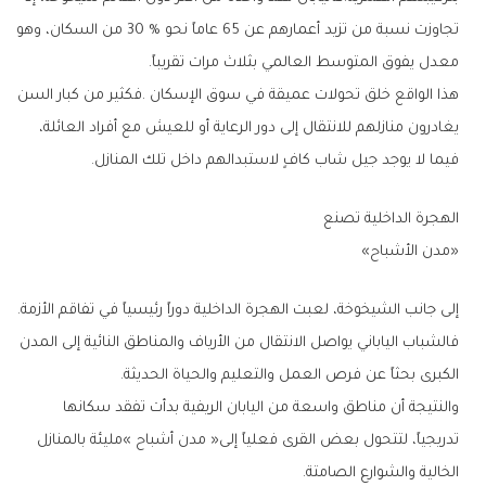
‬معدل‭ ‬يفوق‭ ‬المتوسط‭ ‬العالمي‭ ‬بثلاث‭ ‬مرات‭ ‬تقريباً‭.‬
‬فيما‭ ‬لا‭ ‬يوجد‭ ‬جيل‭ ‬شاب‭ ‬كافٍ‭ ‬لاستبدالهم‭ ‬داخل‭ ‬تلك‭ ‬المنازل‭.‬
الهجرة‭ ‬الداخلية‭ ‬تصنع‭ ‬
‮«‬مدن‭ ‬الأشباح‮»‬
إلى‭ ‬جانب‭ ‬الشيخوخة،‭ ‬لعبت‭ ‬الهجرة‭ ‬الداخلية‭ ‬دوراً‭ ‬رئيسياً‭ ‬في‭ ‬تفاقم‭ ‬الأزمة‭.
‬الكبرى‭ ‬بحثاً‭ ‬عن‭ ‬فرص‭ ‬العمل‭ ‬والتعليم‭ ‬والحياة‭ ‬الحديثة‭.‬
‬الخالية‭ ‬والشوارع‭ ‬الصامتة‭.‬