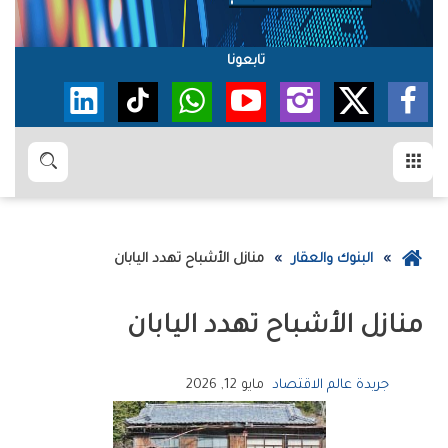
تابعونا
القائمة
بحث
عودة
البنوك والعقار
‮‬منازل‭ ‬الأشباح‮‬‭ ‬تهدد‭ ‬اليابان
إلى
الصفحة
‮‬منازل‭ ‬الأشباح‮‬‭ ‬تهدد‭ ‬اليابان
الرئيسية
جريدة عالم الاقتصاد
مايو 12, 2026