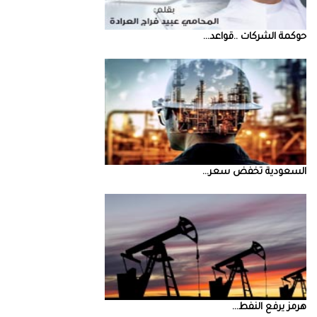
حوكمة‭ ‬الشركات‭.. ‬قواعد‭ ...
السعودية‭ ‬تخفض‭ ‬سعر‭ ...
‮‬هرمز‮‬‭ ‬يرفع‭ ‬النفط‭ ...