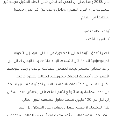
‬وتنظيماً‭ ‬في‭ ‬العالم‭.‬
أزمة‭ ‬سكانية‭ ‬تضرب‭ ‬
أساس‭ ‬الاقتصاد
‬الأعمار،‭ ‬حتى‭ ‬أصبحت‭ ‬الوفيات‭ ‬تتجاوز‭ ‬عدد‭ ‬المواليد‭ ‬بصورة‭ ‬مزمنة‭.‬
‬إلى‭ ‬أقل‭ ‬من‭ ‬100‭ ‬مليون‭ ‬نسمة‭ ‬بحلول‭ ‬منتصف‭ ‬القرن‭ ‬الحالي‭.‬