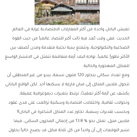
‬للمنازل‭ ‬المهجورة‭ ‬والخالية‭.‬
‬وتحولات‭ ‬ثقافية،‭ ‬واختلالات‭ ‬اقتصادية‭ ‬وسكنية‭ ‬تراكمت‭ ‬على‭ ‬مدى‭ ‬عقود‭.‬
وبحسب‭ ‬تقديرات‭ ‬رسمية،‭ ‬تجاوز‭ ‬عدد‭ ‬المنازل‭ ‬الشاغرة‭ ‬في‭ ‬اليابان‭ ‬9‭