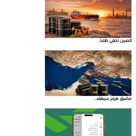
الصين‭ ‬تخفي‭ ‬طلبا‭ ...
مضيق‭ ‬هرمز‭ ‬سيفقد‭ ...