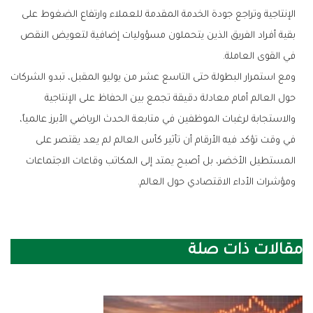
‬في‭ ‬القوى‭ ‬العاملة‭.‬
‬ومؤشرات‭ ‬الأداء‭ ‬الاقتصادي‭ ‬حول‭ ‬العالم‭.‬
مقالات ذات صلة