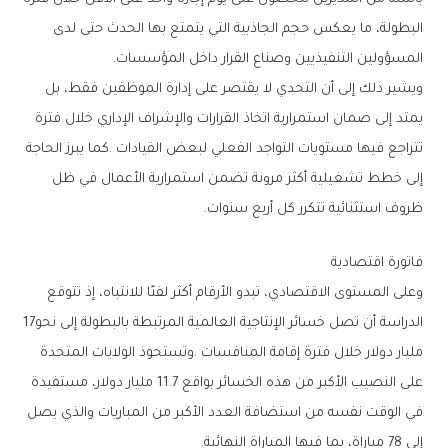
‬المسؤولين‭ ‬التنفيذيين‭ ‬وصناع‭ ‬القرار‭ ‬داخل‭ ‬المؤسسات‭.‬
‬ظروف‭ ‬استثنائية‭ ‬تتكرر‭ ‬كل‭ ‬أربع‭ ‬سنوات‭.‬
فاتورة‭ ‬اقتصادية
‬الدراسة‭ ‬أن‭ ‬تصل‭ ‬خسائر‭ ‬الإنتاجية‭ ‬العالمية‭ ‬المرتبطة‭ ‬بالبطولة‭ ‬إلى‭ ‬نحو‭ ‬17‭
‬إلى‭ ‬78‭ ‬مباراة،‭ ‬بما‭ ‬فيها‭ ‬المباراة‭ ‬النهائية‭.‬