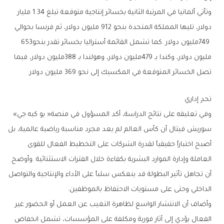
‬749‭ ‬مليون‭ ‬دولار‭. ‬كما‭ ‬تشمل‭ ‬القائمة‭ ‬أستراليا‭ ‬بخسائر‭ ‬تقدر‭ ‬بنحو‭ ‬653‭
‬تصل‭ ‬الخسائر‭ ‬المتوقعة‭ ‬في‭ ‬المكسيك‭ ‬إلى‭ ‬نحو‭ ‬369‭ ‬مليون‭ ‬دولار‭.‬
تحدٍ‭ ‬إداري
وفي‭ ‬تعليقه‭ ‬على‭ ‬نتائج‭ ‬الدراسة،‭ ‬أكد‭ ‬المسؤول‭ ‬في‭ ‬منصة‭ ‬‮«‬يو‭ ‬كيه‭ ‬جي‮»‬‭
‬الداخلي‭ ‬وحتى‭ ‬على‭ ‬مستويات‭ ‬الاحتفاظ‭ ‬بالموظفين‭.‬