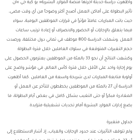
‬حجم‭ ‬التغيرات‭ ‬المتوقعة‭ ‬في‭ ‬سلوك‭ ‬العاملين‭ ‬خلال‭ ‬فترة‭ ‬البطولة‭.‬
‬يضع‭ ‬إدارات‭ ‬الموارد‭ ‬البشرية‭ ‬أمام‭ ‬تحديات‭ ‬تشغيلية‭ ‬متزايدة‭.‬
جداول‭ ‬متغيرة