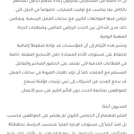
‬المهنية‭ ‬اليومية‭.‬
‬للموظفين‭ ‬بمتابعة‭ ‬الحدث‭ ‬دون‭ ‬التأثير‭ ‬الكبير‭ ‬على‭ ‬سير‭ ‬الأعمال‭.‬
المديرون‭ ‬أيضًا
‬بل‭ ‬امتد‭ ‬أيضاً‭ ‬إلى‭ ‬مستويات‭ ‬الإدارة‭ ‬العليا‭. ‬فبحسب‭ ‬الدراسة،‭ ‬يخطط‭ ‬42‭