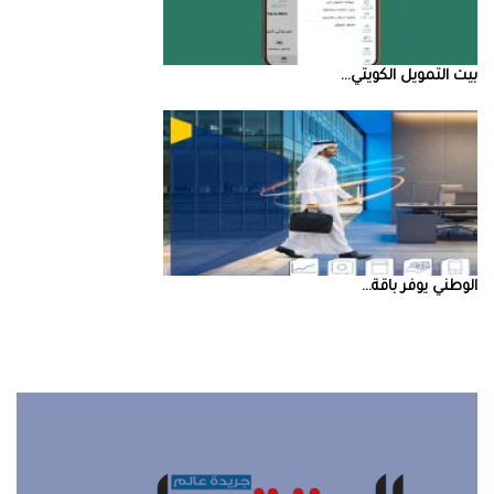
بيت‭ ‬التمويل‭ ‬الكويتي‭ ...
‮‬الوطني‮‬‭ ‬يوفر‭ ‬باقة‭ ...