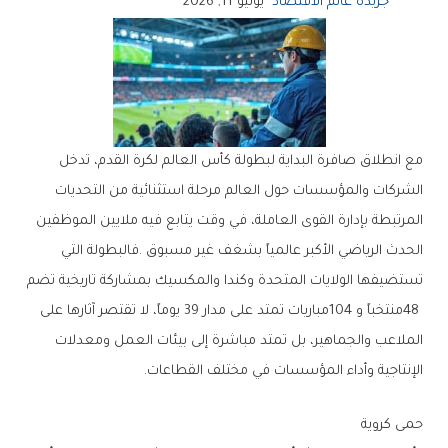
جريدة عالم الاقتصاد
يونيو 11, 2026
‬الإنتاجية‭ ‬وأداء‭ ‬المؤسسات‭ ‬في‭ ‬مختلف‭ ‬القطاعات‭.‬
حمى‭ ‬كروية