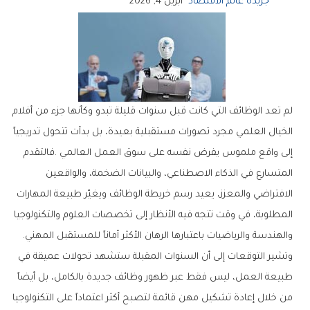
جريدة عالم الاقتصاد
أبريل 4, 2026
‬والهندسة‭ ‬والرياضيات‭ ‬باعتبارها‭ ‬الرهان‭ ‬الأكثر‭ ‬أماناً‭ ‬للمستقبل‭ ‬المهني‭.‬