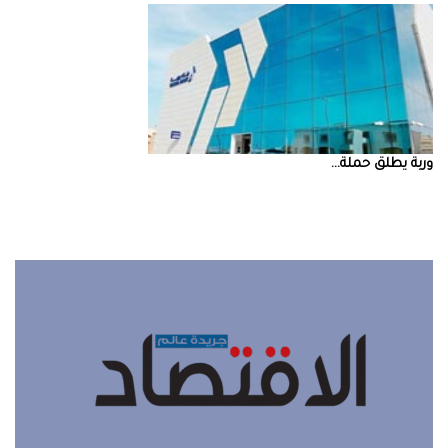
‮‬وربة‮‬‭ ‬يطلق‭ ‬حملة‭ ...