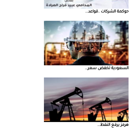
حوكمة‭ ‬الشركات‭.. ‬قواعد‭ ...
السعودية‭ ‬تخفض‭ ‬سعر‭ ...
‮‬هرمز‮‬‭ ‬يرفع‭ ‬النفط‭ ...