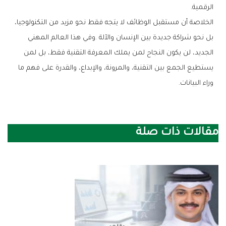
‬الرقمية‭.‬
‬وراء‭ ‬البيانات‭.‬
مقالات ذات صلة