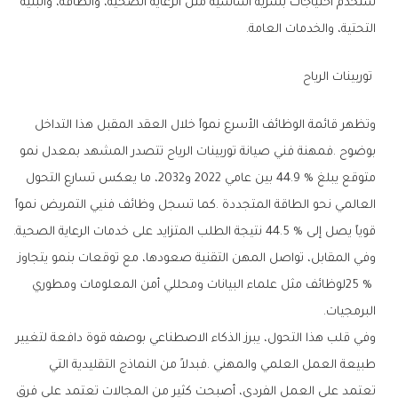
‬التحتية،‭ ‬والخدمات‭ ‬العامة‭.‬
‭ ‬توربينات‭ ‬الرياح
‬قوياً‭ ‬يصل‭ ‬إلى‭ ‬44‭.‬5‭ % ‬نتيجة‭ ‬الطلب‭ ‬المتزايد‭ ‬على‭ ‬خدمات‭ ‬الرعاية‭ ‬الصحية‭.
‬البرمجيات‭.‬