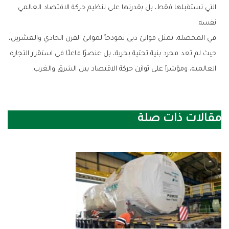
‬نفسه‭.‬
‬العالمية،‭ ‬ومؤشراً‭ ‬على‭ ‬توازن‭ ‬حركة‭ ‬الاقتصاد‭ ‬بين‭ ‬الشرق‭ ‬والغرب‭.‬
مقالات ذات صلة