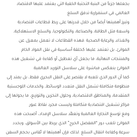
‬العالمي‭ ‬في‭ ‬استمرارية‭ ‬تدفق‭ ‬السلع‭.‬
‬الموانئ‭ ‬ينعكس‭ ‬مباشرة‭ ‬على‭ ‬سلاسل‭ ‬التوريد‭ ‬العالمية‭.‬
‬مراكز‭ ‬تشغيل‭ ‬اقتصادية‭ ‬متكاملة‭ ‬وليست‭ ‬مجرد‭ ‬نقاط‭ ‬عبور‭.‬