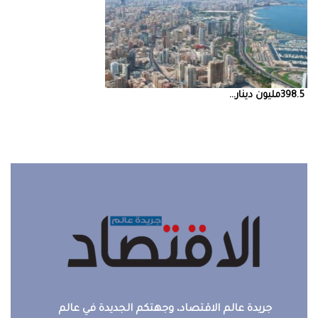
398.5‭ ‬مليون‭ ‬دينار‭ ...
جريدة عالم الاقتصاد، وجهتكم الجديدة في عالم