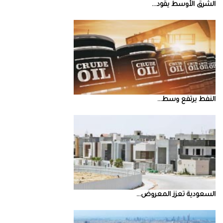
الشرق‭ ‬الأوسط‭ ‬يقود‭ ...
النفط‭ ‬يرتفع‭ ‬وسط‭ ...
السعودية‭ ‬تعزز‭ ‬المعروض‭ ...