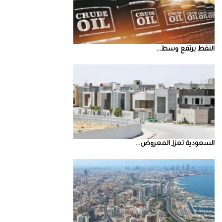
النفط‭ ‬يرتفع‭ ‬وسط‭ ...
السعودية‭ ‬تعزز‭ ‬المعروض‭ ...