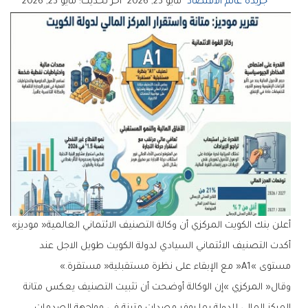
جريدة عالم الاقتصاد
مايو 23, 2026
آخر تحديث: مايو 23, 2026
أعلن‭ ‬بنك‭ ‬الكويت‭ ‬المركزي‭ ‬أن‭ ‬وكالة‭ ‬التصنيف‭ ‬الائتماني‭ ‬العالمية‭ ‬‮«‬موديز‮»‬‭
‬مستوى‭ ‬‮«‬A1‮»‬‭ ‬مع‭ ‬الإبقاء‭ ‬على‭ ‬نظرة‭ ‬مستقبلية‭ ‬‮«‬مستقرة‮»‬‭.‬