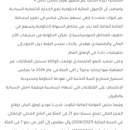
‬استئناف‭ ‬حركة‭ ‬التجارة‭ ‬عبر‭ ‬مضيق‭ ‬هرمز‭ ‬بشكل‭ ‬كامل‮»‬‭.‬
‬تخفيضات‭ ‬حادة‭ ‬في‭ ‬الإنفاق‭ ‬العام‭.‬
‬والطيران‭.‬