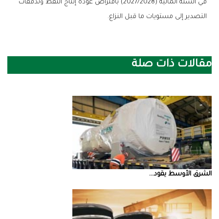
‬التصدير‭ ‬إلى‭ ‬مستويات‭ ‬ما‭ ‬قبل‭ ‬النزاع‭.‬
مقالات ذات صلة
الشرق‭ ‬الأوسط‭ ‬يقود‭ ...