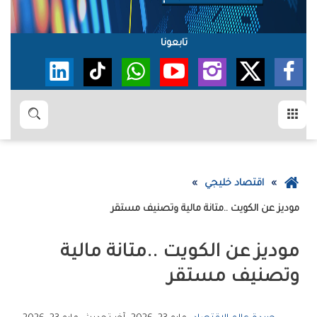
تابعونا
القائمة
بحث
عودة
اقتصاد خليجي
إلى
‮‬موديز‮‬‭ ‬عن‭ ‬الكويت‭.. ‬متانة‭ ‬مالية‭ ‬وتصنيف‭ ‬مستقر
الصفحة
الرئيسية
‬وتصنيف‭ ‬مستقر