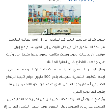
جريدة عالم الاقتصاد
مايو 9, 2026
‬على‭ ‬توقعات‭ ‬القطاع‭ ‬خلال‭ ‬الفترة‭ ‬المقبلة‭.‬
‬يقارب‭ ‬ألف‭ ‬دولار‭ ‬للطن‭.‬