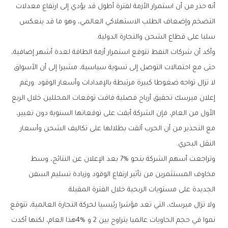
‬سلبا‭ ‬على‭ ‬قطاع‭ ‬الشحن‭ ‬والتجارة‭ ‬الدولية‭.‬
‬النقل‭ ‬البحري‭.‬
‬الجديدة‭ ‬على‭ ‬مستويات‭ ‬الربحية‭ ‬خلال‭ ‬الفترة‭ ‬المقبلة‭.‬