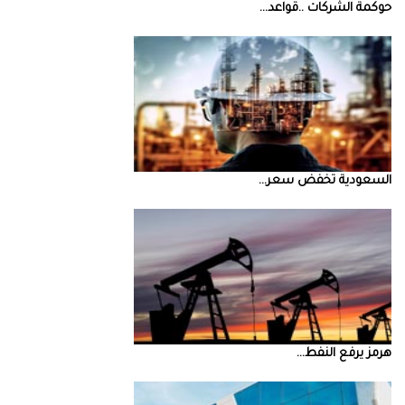
حوكمة‭ ‬الشركات‭.. ‬قواعد‭ ...
السعودية‭ ‬تخفض‭ ‬سعر‭ ...
‮‬هرمز‮‬‭ ‬يرفع‭ ‬النفط‭ ...