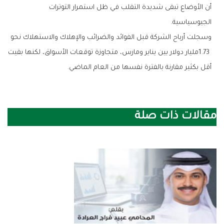
‬الجيوسياسية‭.‬
‬أقل‭ ‬بكثير‭ ‬مقارنة‭ ‬بالفترة‭ ‬نفسها‭ ‬من‭ ‬العام‭ ‬الماضي‭.‬
مقالات ذات صلة